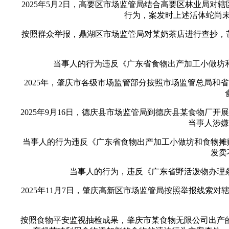
2025年5月2日，高要区市场监管局结合高要区林业局对辖
行为，案发时上述活体蛇尚未
按照群众举报，鼎湖区市场监管局对某奶茶店进行查抄，芒果
当事人的行为违反《广东省食物出产加工小做坊和
2025年，肇庆市各级市场监管部分按照市场监管总局和省
2025年9月16日，德庆县市场监管局到德庆县某食物厂开展中秋
当事人涉嫌
当事人的行为违反《广东省食物出产加工小做坊和食物摊贩办
发卖
当事人的行为，违反《广东省野活泼物办理条
2025年11月7日，肇庆高新区市场监管局按照举报线索对辖区内
按照食物平安监视抽检成果，肇庆市某食物无限公司出产的