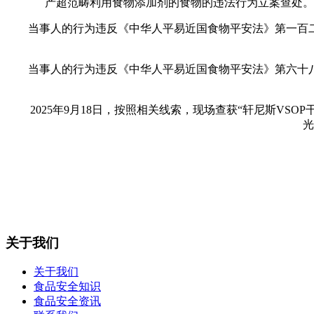
产超范畴利用食物添加剂的食物的违法行为立案查处。
当事人的行为违反《中华人平易近国食物平安法》第一百二十四
当事人的行为违反《中华人平易近国食物平安法》第六十八
2025年9月18日，按照相关线索，现场查获“轩尼斯VSOP
光
关于我们
关于我们
食品安全知识
食品安全资讯