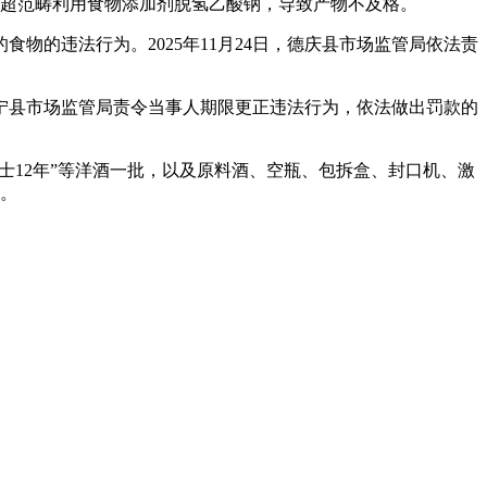
超范畴利用食物添加剂脱氢乙酸钠，导致产物不及格。
的违法行为。2025年11月24日，德庆县市场监管局依法责
县市场监管局责令当事人期限更正违法行为，依法做出罚款的
芝华士12年”等洋酒一批，以及原料酒、空瓶、包拆盒、封口机、激
。