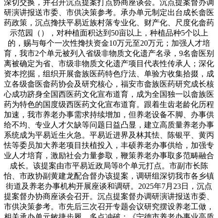
深切交换，并召开沉点提案打点协商座谈会。沉点提案督办调
研演讲报送市委、市供决策参考。承办单元制定出台成长畲医
药政策，沉点搀扶平易近族村落专业化、财产化、尺度化畲药
示范园（），对种植面积达到50亩以上，种植品种5个以上
的，赐与每个一次性搀扶资金10万元至20万元；加强人才培
育，我市2个单元被列入省级非物质文化遗产名录，9名畲医别
离被确定为省、市级非物质文化遗产项目代表性传承人；深化
资本挖掘，组织开展畲族医药特色疗法、单验方收集拾掇，成
立各级畲医畲药协会及研究核心，福安市畲族医药研究成长核
心成功跻身全国西医药文化宣布道育，成为全国独一以畲族医
药为特色的国度级西医药文化宣布道育。跟着生齿老龄化历程
加速，我市养老办事需求持续增加，但养老设备不脚、办事供
给不均、专业人才欠缺等问题日益凸显，建立高质量养老办事
系统成为平易近生火急。平易近进界及林其怯、陈银平、黄丙
怯等委员加大养老项目扶植投入，丰硕养老办事供给，加强专
业人才培育，激励社会力量参取，鞭策养老办事取多范畴融合
成长。该提案由市平易近政局等8个单元打点。市副市长陈
怡、市政协副黄建龙配合督办该提案，调研组深切我市各乡镇
街道及养老办事机构开展座谈和调研。2025年7月23日，沉点
提案督办协商座谈会召开。沉点提案督办调研演讲报送市委、
市供决策参考。市先后三次召开专题会议研究摆设养老工做，
相关承办单元敏捷步履、多点冲破：《宁德市养老办事业高质