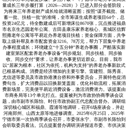
量成长三年步履打算（2026—2028）》已进入部分会签阶段，
为将来三年养老财产成长绘就清晰蓝图；按照“谋齐截批、储
蓄一批、扶植一批”的准绳，全市筹谋生成养老项目64个，总
投资24亿元，待全数建成后可新增床位8670张，沉点推进福鼎
市名京生态园老年公寓、古田县康乐家养老核心、蕉城区信辉
熙雍老年公寓等平易近办养老项目扶植；资金保障方面，共争
取上级补帮及本市配套资金3216。78万元，帮力下层集中养老
办事程度成长；环绕建立“十五分钟”养老办事圈，严酷落实新
建室第区配套养老办事设备“同步规划、同步扶植、同步验
收、同步交付”要求，让养老办事更切近群众。目前，我市
以“居家为根本，社区为依托，机构为支持”的养老办事新款式
已根基构成。消费是经济增加的主要引擎。雷建熙、陈秀喜、
尤信进等委员及市政协港澳台侨和外事委员会，开展特色促消
费勾当，扩大消费品以旧换新笼盖面，优化补助流程，拓展消
费新场景，完美便平易近消费设备，激活消费潜力。该提案由
市商务局等13个单元打点。提案被列为市政协协商季谈会议
题，由市副市长陈怡、时任市政协副王代忠配合督办。调研组
深切核心城区和福鼎、霞浦等地调研，召开6场座谈会，并赴
河南郑州、山西太原等地进修调查。2025年6月25日，2025年
宁德市第一次协商季谈会召开，市委张永宁、市副市长陈怡到
会听取委员看法。沉点提案督办调研演讲报送市委、市供决策