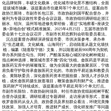
化品牌矩阵，丰硕文化载体，优化城市绿化景不雅结构，全面
提拔城市抽象。该提案由市住建局等7个单元打点。提案由市
政协兰斯琦，市副市长包江苏、市政协副刘国平配合督办，并
被列为专题议政性常委会会议议题。市政协组织调研组赴浙江
丽水、绍兴、温州等地进修先辈经验，通过“实地察看+座谈交
换+异地自创”模式精准施策。2025年4月25日，五届市政协常
委会第十七次会议召开，市副市长郑忠辉到会听取委员看法。
沉点提案督办调研演讲报送市委、市供决策参考。承办单
元“生态建底、文化赋魂、山海同行”，启动陆逛从题文化墙扶
植，编纂《陆逛取宁德》文集，并以陆逛诞辰900周年为契机
举办系列留念勾当。同时，严酷落实核心城区绿化树种规划，
指点树种选择，鞭策城市景不雅“四化”扶植。畲医药是平易近
族医药宝库中的璀璨瑰宝。做为全国最大的畲族聚居区，宁德
肩负着守护取传承畲族医药文化的。市政协平易近族和教委员
会、黄陈耿委员，深化畲医药资本挖掘拾掇，加强人才步队扶
植，成长畲医药摄生旅逛项目，鞭策畲族药剂财产化，推进畲
医药财产可持续成长。该提案由市平易近局等5个单元打点。
市副市长陈怡，市政协副何须良、时任市政协党组副程树平配
合督办该提案。调研组通过专题调研、走访座谈等形式，普遍
收罗畲医药从业人员、政协委员及界别群众看法，环绕完美搀
扶政策、加强人才培育、推进财产成长、强化研发推广等问题