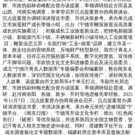
辉、市政协副林岩峰配合督办该提案，率领调研组赴古田县及
山西、河南实地调查，并掌管召开沉点提案督办协商座谈会。
沉点提案督办调研演讲报送市委、市供决策参考。承办单元成
立市旅逛财产成长带领小组，出台《宁德市鞭策旅逛业高质量
成长的实施看法》；积极成长工业旅逛新业态，把锂电新能源
小镇、新能源汽车小镇、不锈钢新材料小镇等纳入工业旅逛项
目，鞭策业态立异；全面打响“工业+旅逛”品牌，建立市县一
体、政企结合的营销系统，斥地财产转型新径。我市汗青名人
资本丰硕，但存正在挖掘拾掇不系统、数字化程度低、宣传推
广不脚等问题。市政协文化文史和进修委员会及汤元昌委员，
成立“宁德汗青名人数据库”专题编委会和编纂部，整合闽东名
人数据资本，深切挖掘文化内涵，加强宣传推广，讲好闽东名
人故事。该提案由市文旅局等4个单元打点。市副市长郑忠
辉、市政协副钟梅允配合督办该提案，率领调研组赴霞浦、调
研，赴河南洛阳、焦做、新乡、开封等地进修先辈经验。2025
年11月7日，沉点提案督办协商座谈会召开。沉点提案督办调
研演讲报送市委、市供决策参考。承办单元依托“进修强国”宁
德平台、《闽东日报》、宁德等开设文化专栏，推出《红色闽
东行》《破密》等优良做品，并连系第四次全国文物普查，登
记汗青名人相关文物史迹90余处。同时，搭建数字化平台，建
成全国畲族论文专题数据库、福建处所志资本库及畲族文献