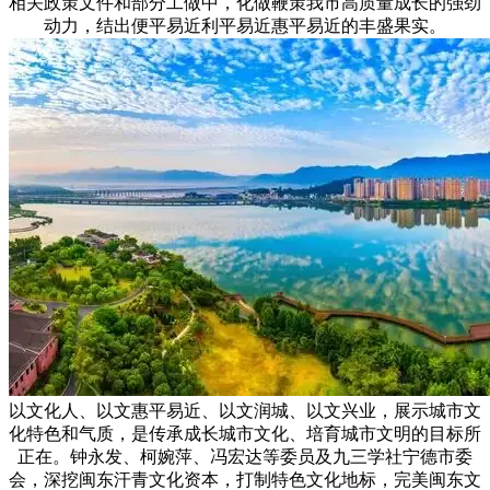
相关政策文件和部分工做中，化做鞭策我市高质量成长的强劲
动力，结出便平易近利平易近惠平易近的丰盛果实。
以文化人、以文惠平易近、以文润城、以文兴业，展示城市文
化特色和气质，是传承成长城市文化、培育城市文明的目标所
正在。钟永发、柯婉萍、冯宏达等委员及九三学社宁德市委
会，深挖闽东汗青文化资本，打制特色文化地标，完美闽东文