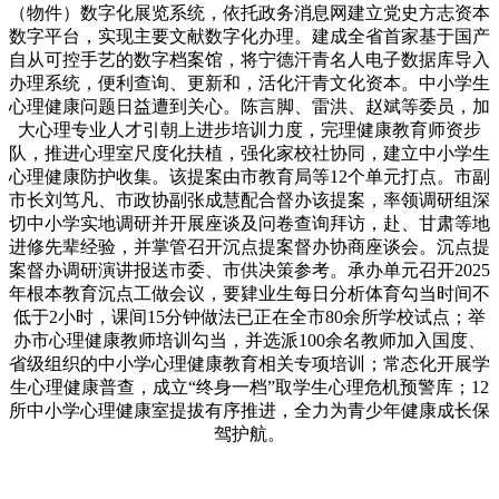
（物件）数字化展览系统，依托政务消息网建立党史方志资本
数字平台，实现主要文献数字化办理。建成全省首家基于国产
自从可控手艺的数字档案馆，将宁德汗青名人电子数据库导入
办理系统，便利查询、更新和，活化汗青文化资本。中小学生
心理健康问题日益遭到关心。陈言脚、雷洪、赵斌等委员，加
大心理专业人才引朝上进步培训力度，完理健康教育师资步
队，推进心理室尺度化扶植，强化家校社协同，建立中小学生
心理健康防护收集。该提案由市教育局等12个单元打点。市副
市长刘笃凡、市政协副张成慧配合督办该提案，率领调研组深
切中小学实地调研并开展座谈及问卷查询拜访，赴、甘肃等地
进修先辈经验，并掌管召开沉点提案督办协商座谈会。沉点提
案督办调研演讲报送市委、市供决策参考。承办单元召开2025
年根本教育沉点工做会议，要肄业生每日分析体育勾当时间不
低于2小时，课间15分钟做法已正在全市80余所学校试点；举
办市心理健康教师培训勾当，并选派100余名教师加入国度、
省级组织的中小学心理健康教育相关专项培训；常态化开展学
生心理健康普查，成立“终身一档”取学生心理危机预警库；12
所中小学心理健康室提拔有序推进，全力为青少年健康成长保
驾护航。