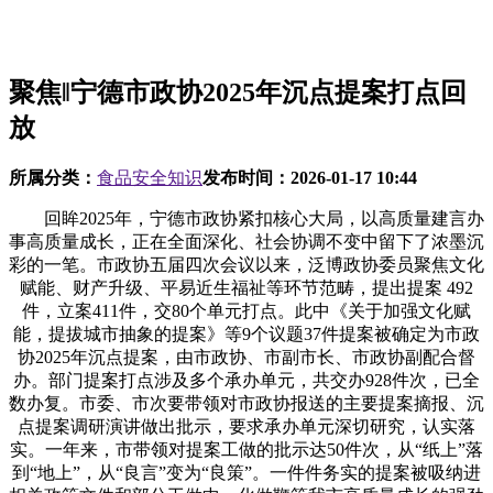
聚焦‖宁德市政协2025年沉点提案打点回
放
所属分类：
食品安全知识
发布时间：
2026-01-17 10:44
回眸2025年，宁德市政协紧扣核心大局，以高质量建言办
事高质量成长，正在全面深化、社会协调不变中留下了浓墨沉
彩的一笔。市政协五届四次会议以来，泛博政协委员聚焦文化
赋能、财产升级、平易近生福祉等环节范畴，提出提案 492
件，立案411件，交80个单元打点。此中《关于加强文化赋
能，提拔城市抽象的提案》等9个议题37件提案被确定为市政
协2025年沉点提案，由市政协、市副市长、市政协副配合督
办。部门提案打点涉及多个承办单元，共交办928件次，已全
数办复。市委、市次要带领对市政协报送的主要提案摘报、沉
点提案调研演讲做出批示，要求承办单元深切研究，认实落
实。一年来，市带领对提案工做的批示达50件次，从“纸上”落
到“地上”，从“良言”变为“良策”。一件件务实的提案被吸纳进