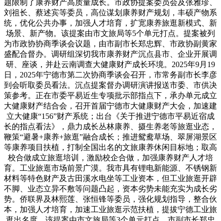
题限制了康养财产高质量成长。市政协提案委员会及张雅珍、
刘祖长、蔡述宾等委员，高位谋划康养财产规划，丰硕产物系
统，优化公共办事，加强人才培育，扩宽康养旅逛新模式、新
场景、新产物。该提案由市文旅局等5个单元打点。提案被列
为市政协协商季谈会议题，由市副市长郑忠辉、市政协副黄家
盛配合督办。调研组深切我市康养财产沉点县市、企业开展调
研、座谈，并赴云南调查大健康财产成长环境。2025年9月19
日，2025年宁德市第二次协商季谈会召开，市常务副市长李彦
到会听取委员看法。沉点提案督办调研演讲报送市委、市供决
策参考。正在市委平易近生专项批示部指点下，承办单元成立
大健康财产结合会，召开首届宁德市大健康财产大会，加速建
立大健康“156”财产系统；出台《关于推进宁德市平易近宿成
长的指点看法》，鼎力成长丛林康养、摄生养老等旅逛业态，
鞭策“避暑+康养+旅逛”融合成长；推进鸳鸯草场、翠屏湖景区
等康养项目扶植，打制全国出名的文旅康养休闲目标地；取高
校合做成立旅逛培训，激励校企合做，加强康养财产人才培
育。工业旅逛市场前景广漠。我市具有锂电新能源、不锈钢新
材料等特色财产及古田溪水电坐等工业资本，但工业旅逛开辟
不脚、业态立异不敷等问题凸起，资本劣势未能充实为成长劣
势。侨联界及林熙莲、张恒锋等委员，强化规划指导，整合伙
本，加强人才培育，加速工业旅逛示范扶植，提拔宁德工业旅
逛出名度。该提案由市文旅局等3个单元打点。市副市长郑忠