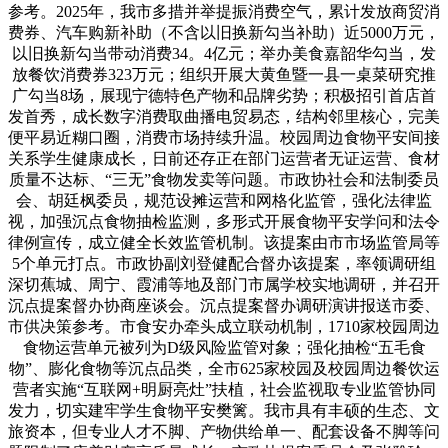
参考。2025年，我市多措并举提振消费空气，累计发放商贸消
费券、汽车购新补助（不含以旧换新勾当补助）近5000万元，
以旧换新勾当带动消费34。4亿元；举办美食嘉韶华勾当，发
放餐饮消费券323万元；组织开展大黄鱼暨一县一桌菜研究推
广勾当8场，展现宁德特色产物和品牌劣势；积极招引首店首
发首秀，成长数字消费取曲播电贸易态，结构邻里核心，完美
便平易近糊口圈，消费市场持续升温。校园周边食物平安间接
关系学生健康成长，日前还存正在部门运营者无证运营、食材
质量不达标、“三无”食物发卖等问题。市政协社会和法制委员
会、胡廷枫委员，规范设摊运营和网格化监管，强化法律监
视，加强沉点食物抽检监测，多形式开展食物平安学问和法令
律例宣传，成立健全长效监管机制。该提案由市市场监管局等
5个单元打点。市政协副刘登健配合督办该提案，率领调研组
深切蕉城、周宁、霞浦等地及部门市属学校实地调研，并召开
沉点提案督办协商座谈会。沉点提案督办调研演讲报送市委、
市供决策参考。市食安办牵头成立联动机制，1710家校园周边
食物运营单元被列为D级风险监管对象；强化抽检“五毛食
物”、膨化食物等沉点品类，全市625家校园及校园周边餐饮运
营者实施“互联网+明厨亮灶”扶植，社会监视取专业监管协同
发力，切实建牢学生食物平安樊篱。我市具有丰硕的生态、文
旅资本，但专业人才不脚、产物供给单一、配套设备不脚等问