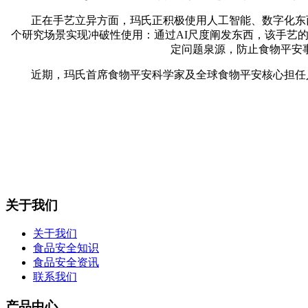
正在手艺立异方面，玛氏正积极使用人工智能、数字化东西等前沿手
个研究场景实现冲破性使用：通过AI尺度阐发东西，该手艺
定问题泉源，防止食物平安
近期，玛氏首席食物平安科学家及全球食物平安核心担任人Bor
关于我们
关于我们
食品安全知识
食品安全资讯
联系我们
产品中心