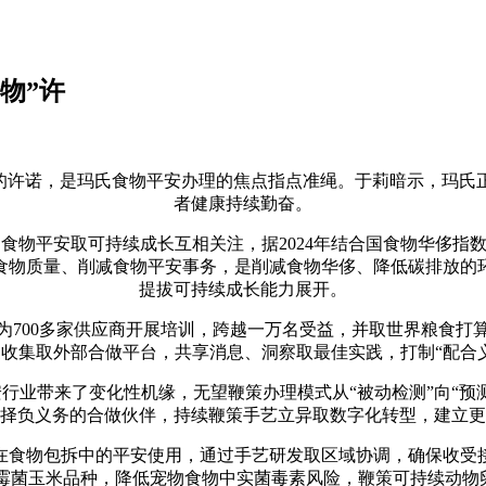
物”许
许诺，是玛氏食物平安办理的焦点指点准绳。于莉暗示，玛氏
者健康持续勤奋。
食物平安取可持续成长互相关注，据2024年结合国食物华侈
食物质量、削减食物平安事务，是削减食物华侈、降低碳排放的
提拔可持续成长能力展开。
00多家供应商开展培训，跨越一万名受益，并取世界粮食打
收集取外部合做平台，共享消息、洞察取最佳实践，打制“配合
业带来了变化性机缘，无望鞭策办理模式从“被动检测”向“预测
择负义务的合做伙伴，持续鞭策手艺立异取数字化转型，建立更
食物包拆中的平安使用，通过手艺研发取区域协调，确保收受接
美元开辟抗霉菌玉米品种，降低宠物食物中实菌毒素风险，鞭策可持续