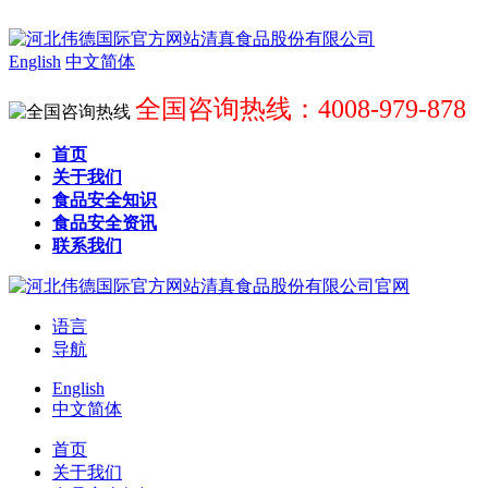
English
中文简体
全国咨询热线：4008-979-878
首页
关于我们
食品安全知识
食品安全资讯
联系我们
语言
导航
English
中文简体
首页
关于我们