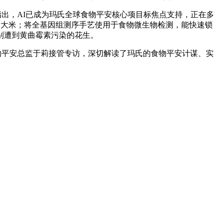
ov指出，AI已成为玛氏全球食物平安核心项目标焦点支持，正在多
染大米；将全基因组测序手艺使用于食物微生物检测，能快速锁
别遭到黄曲霉素污染的花生。
取食物平安总监于莉接管专访，深切解读了玛氏的食物平安计谋、实