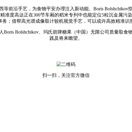
艺，为食物平安办理注入新动能。Boris Bolshchik
的精准度高达正在300节车厢的稻米专列中也能定位5粒沉金属污
事务；借帮高光谱成像取计较机视觉手艺，可以或许高效精准识
is Bolshchikov、玛氏箭牌糖果（中国）无限公司质量
践及将来瞻望。
扫一扫，关注官方微信