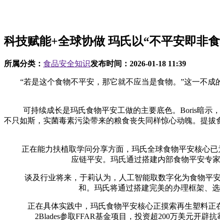
科技赋能+全球协做 玛氏以“不平安即非食
所属分类：
食品安全知识
发布时间：
2026-01-18 11:39
“若是这个食物不平安，那它就不应当是食物。”这一不成的
可持续成长是玛氏食物平安工做的主要底色。Boris暗示，
不只如斯，实菌毒素污染带来的粮食丧失同样惊心动魄。提拔
正在能力扶植取学问分享方面，玛氏全球食物平安核心已为7
应链平安。玛氏通过搭建内部食物平安专家
谈及行业将来，于莉认为，人工智能取数字化为食物平安行
和。玛氏将通过搭建完美的办理框架、选
正在具体实践中，玛氏食物平安核心正摸索再生塑料正在
2Blades参取FFAR基金项目，投资超200万