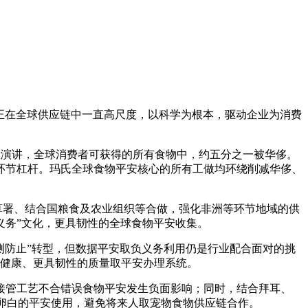
正在全球供应链中一直高尺度，以科学为根本，驱动企业为消费
指数演讲，全球消费者可获得的所有食物中，约五分之一被华侈。
环节杠杆。玛氏全球食物平安核心的所有工做均环绕削减华侈、
算署、结合国粮食及农业组织等合做，强化非洲等环节地域的供
义务”文化，更具韧性的全球食物平安收集。
防止”转型，但数据平安取负义务利用仍是行业配合面对的挑
健康、更具韧性的质量取平安办理系统。
管工艺不合错误食物平安发生负面影响；同时，结合拜耳、
动物卵白的平安使用，避免将来人取宠物食物供应链合作。