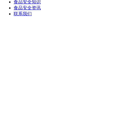
食品安全知识
食品安全资讯
联系我们