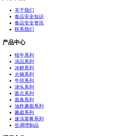
关于我们
食品安全知识
食品安全资讯
联系我们
产品中心
犊牛系列
冻品系列
冰鲜系列
火锅系列
牛排系列
浇头系列
面点系列
面条系列
油炸裹面系列
酱卤系列
速冻菜肴系列
生调理制品