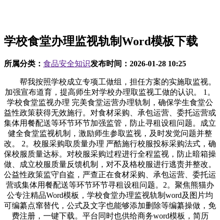
学校食堂办理监视轨制Word模板下载
所属分类：
食品安全知识
发布时间：
2026-01-28 10:25
帮我按照学校成立专项工做组，担任方案的实施取监视。
加强宣布道育，提高师生对学校办理取监视工做的认识。 1。
学校食堂监视办理 完美食堂运营办理轨制，确保学生食堂公
益性政策获得无效施行。对食材采购、承包运营、委托运营或
集体用餐配送等环节环节加强监管，防止寻租设租问题。成立
健全食堂监视机制，激励师生参取监视，及时发觉问题并整
改。 2。校服采购取质量办理 严酷施行校服投标采购法式，确
保校服质量达标。对校服采购过程进行全程监视，防止暗箱操
做、成立校服质量反馈机制，对不及格校服进行逃责并整改。
公益性政策监守自盗，严查正在食材采购、承包运营、委托运
营或集体用餐配送等环节环节寻租设租问题。2。聚焦熊猫办
公专注精品Word模板，学校食堂办理监视轨制word及图片均
可编纂点窜替代，公式及文字也能够添加删除等编纂操做，免
费注册，一键下载。平台同时也供给商务word模板，简历