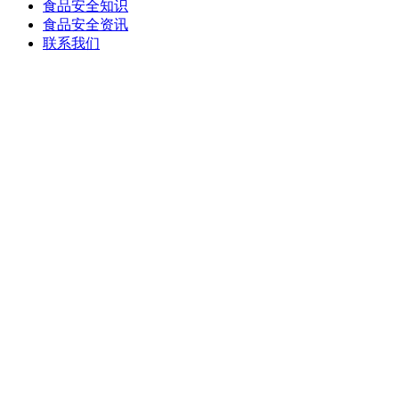
食品安全知识
食品安全资讯
联系我们