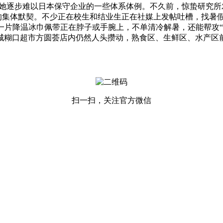
她逐步难以日本保守企业的一些体系体例。不久前，惊蛰研究所
的集体默契。不少正在校生和结业生正在社媒上发帖吐槽，找暑
片降温冰巾佩带正在脖子或手腕上，不单清冷解暑，还能帮攻“出
城糊口超市方圆荟店内仍然人头攒动，熟食区、生鲜区、水产区
扫一扫，关注官方微信