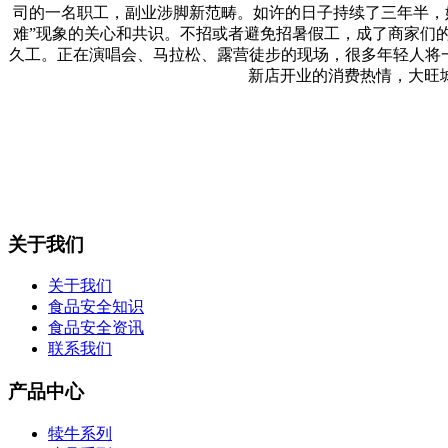
司的一名职工，副业涉脚新范畴。如许的日子持续了三年半，
难”现象的关心和共识。不招或者避免招暑假工，成了商家们
久工。正在演唱会、马拉松、露营徒步的现场，很多年轻人将一
新店开业的消费热情，大旺
关于我们
关于我们
食品安全知识
食品安全资讯
联系我们
产品中心
犊牛系列