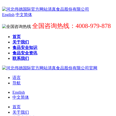
English
中文简体
全国咨询热线：4008-979-878
首页
关于我们
食品安全知识
食品安全资讯
联系我们
语言
导航
English
中文简体
首页
关于我们