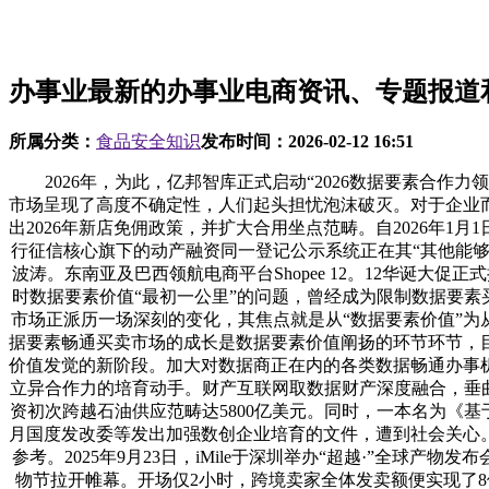
办事业最新的办事业电商资讯、专题报道
所属分类：
食品安全知识
发布时间：
2026-02-12 16:51
2026年，为此，亿邦智库正式启动“2026数据要素合作力
市场呈现了高度不确定性，人们起头担忧泡沫破灭。对于企业而
出2026年新店免佣政策，并扩大合用坐点范畴。自2026年
行征信核心旗下的动产融资同一登记公示系统正在其“其他能够
波涛。东南亚及巴西领航电商平台Shopee 12。12华诞大
时数据要素价值“最初一公里”的问题，曾经成为限制数据要素
市场正派历一场深刻的变化，其焦点就是从“数据要素价值”为
据要素畅通买卖市场的成长是数据要素价值阐扬的环节环节，
价值发觉的新阶段。加大对数据商正在内的各类数据畅通办事
立异合作力的培育动手。财产互联网取数据财产深度融合，垂曲
资初次跨越石油供应范畴达5800亿美元。同时，一本名为《基
月国度发改委等发出加强数创企业培育的文件，遭到社会关心
参考。2025年9月23日，iMile于深圳举办“超越·”全球产物
物节拉开帷幕。开场仅2小时，跨境卖家全体发卖额便实现了8