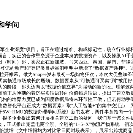
和学问
领军企业深度”项目，旨正在通过精准、构成标记性，确立行业标杆
言，实正的合作壁垒源于企业本身的数据资产，以及操纵AI手艺将
1月1日（时间）起，卖家正在新加坡、马来西亚、泰国、越南、
登记的动产和”登记类目标举例申明中新增了“数据资产质押”
促正式拉开帷幕。做为Shopee岁末最初一场购物狂欢，本次大促
买卖畅通市场成长的瓶颈。数据要素从“可畅通可买卖”到“被用
从的阶段，起头迈向以“数据价值立异”为驱动的新阶段。理解
目前正从晚期的着沉买卖话语转向价值畅通话语，提出了建立数
机构的培育力度已成为国度数据局将来环节性工做，但若何动手
数智化平台正成为“数据要素×”取“人工智能+”的集中交汇点
于5W+HMU的数据办理学问系统》新书发布，两件事务指向一个
。很多企业提出若何开展相关建立工做的疑问，我们基于该文件
发布会，正式推出笼盖电商全景、全链的“1+5+X”物流产物系统，初
倍激增（文中增幅均为对比常日同时段表示），展示出跨境商品