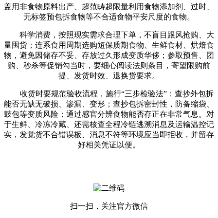
盖用非食物原料出产、超范畴超限量利用食物添加剂、过时、
无标签预包拆食物等不合适食物平安尺度的食物。
科学消费，按照现实需求合理下单，不盲目跟风抢购、大
量囤货；连系食用周期选购短保质期食物、生鲜食材、烘焙食
物，避免因储存不妥、存放过久形成变质华侈；参取预售、团
购、秒杀等促销勾当时，要细心阅读法则条目，寄望限购前
提、发货时效、退换货要求。
收货时要规范验收流程，施行“三步检验法”：查抄外包拆
能否无缺无破损、渗漏、变形；查抄包拆密封性，防备缩袋、
鼓包等变质风险；通过感官分辨食物能否存正在非常气息。对
于生鲜、冷冻冷藏、还需核查全程冷链逃溯消息及运输温控记
实，发觉货不合错误板、消息不符等环境应当即拒收，并留存
好相关凭证以便。
扫一扫，关注官方微信