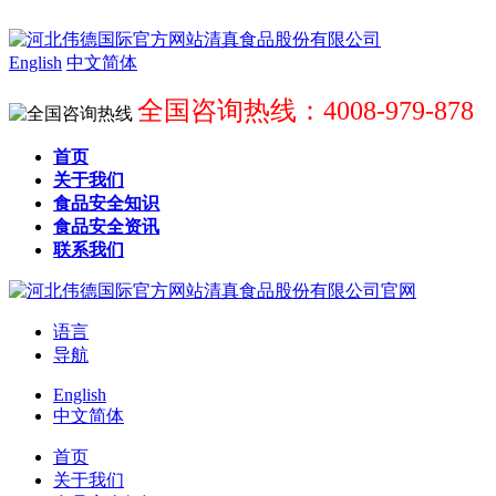
English
中文简体
全国咨询热线：4008-979-878
首页
关于我们
食品安全知识
食品安全资讯
联系我们
语言
导航
English
中文简体
首页
关于我们