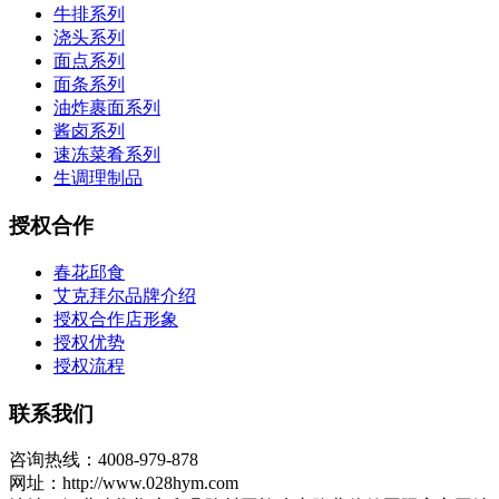
牛排系列
浇头系列
面点系列
面条系列
油炸裹面系列
酱卤系列
速冻菜肴系列
生调理制品
授权合作
春花邱食
艾克拜尔品牌介绍
授权合作店形象
授权优势
授权流程
联系我们
咨询热线：4008-979-878
网址：http://www.028hym.com