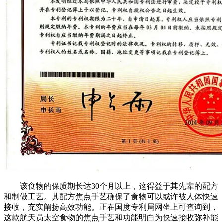
该食物的保质期长达30个月以上，这得益于其先辈的配方
和制做工艺。其配方焦点手艺确保了食物可以或许被人体快速
接收，充实阐扬高效功能。正在国度专利局网坐上可查询到，
这款航天员太空食物的焦点手艺和功能明白为快速接收弥补能