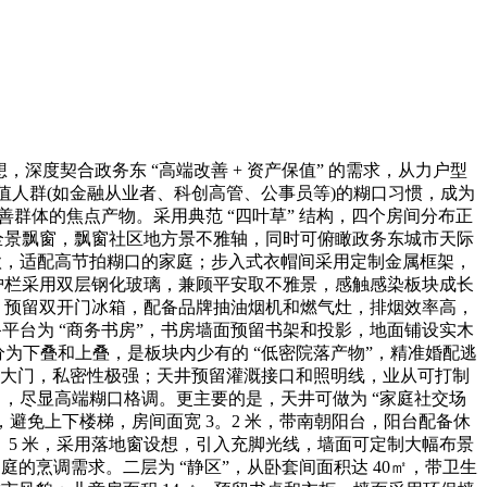
，深度契合政务东 “高端改善 + 资产保值” 的需求，从力户型
高净值人群(如金融从业者、科创高管、公事员等)的糊口习惯，成为
轻改善群体的焦点产物。采用典范 “四叶草” 结构，四个房间分布正
向全景飘窗，飘窗社区地方景不雅轴，同时可俯瞰政务东城市天际
为恒温款，适配高节拍糊口的家庭；步入式衣帽间采用定制金属框架，
台护栏采用双层钢化玻璃，兼顾平安取不雅景，感触感染板块成长
敞，预留双开门冰箱，配备品牌抽油烟机和燃气灶，排烟效率高，
备平台为 “商务书房”，书房墙面预留书架和投影，地面铺设实木
分为下叠和上叠，是板块内少有的 “低密院落产物”，精准婚配逃
防腐木大门，私密性极强；天井预留灌溉接口和照明线，业从可打制
月，尽显高端糊口格调。更主要的是，天井可做为 “家庭社交场
，避免上下楼梯，房间面宽 3。2 米，带南朝阳台，阳台配备休
。5 米，采用落地窗设想，引入充脚光线，墙面可定制大幅布景
庭的烹调需求。二层为 “静区”，从卧套间面积达 40㎡，带卫生