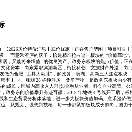
标
026房价特价消息丨底价优惠丨正在售户型图丨项目引见丨正
增加极”，而意禾澄庐的落子，恰是精准抢占这一板块的 “价值高
居，又能将来增值” 的优良资产。政务东板块的焦点价值，正在于
融、文化资本；向东紧邻滨湖新区，衔接科创、文旅财产外溢；向
友做为合肥 “工具大动脉”，起政务、滨湖、高新三大焦点板块
容积率 1。4。规划 28 栋纯洋房 + 叠墅产物，是政务东板块内少
块的成长，区域内高收入人群(如金融从业者、科创企业高管、
务东的价值攀升有迹可循：2018 年地铁 4 号线开工后，板块房
 7 号线和生态贸易分析体落地，进一步为板块价值加码。意禾澄
的定位，从规划、设想到扶植，每一步都紧扣板块成长趋向，努力于为业