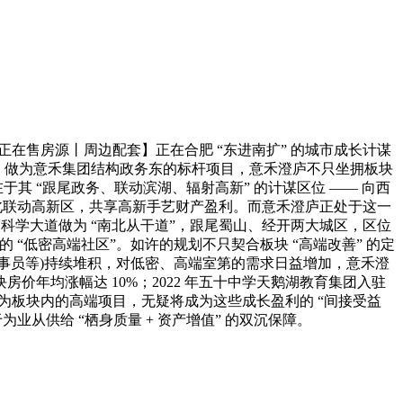
在售房源丨周边配套】正在合肥 “东进南扩” 的城市成长计谋
地”。做为意禾集团结构政务东的标杆项目，意禾澄庐不只坐拥板块
其 “跟尾政务、联动滨湖、辐射高新” 的计谋区位 —— 向西
北联动高新区，共享高新手艺财产盈利。而意禾澄庐正处于这一
；科学大道做为 “南北从干道”，跟尾蜀山、经开两大城区，区位
有的 “低密高端社区”。如许的规划不只契合板块 “高端改善” 的定
公事员等)持续堆积，对低密、高端室第的需求日益增加，意禾澄
价年均涨幅达 10%；2022 年五十中学天鹅湖教育集团入驻
庐做为板块内的高端项目，无疑将成为这些成长盈利的 “间接受益
从供给 “栖身质量 + 资产增值” 的双沉保障。