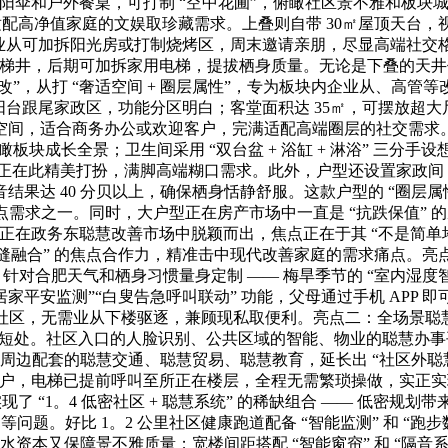
阳伞和户外餐桌，可打制 “空中花圃”，俯瞰社区景不雅和板块
”，适配高净值家庭的文娱取珍藏需求。上叠则自带 30㎡屋顶天
业从可加拆阳光房或打制烧烤区，周末邀请亲朋，尽显高端社交格
电梯井，后期可加拆家用电梯，提拔栖身质量。无论是下叠的天井
，从打 “奢适空间 + 圈层属性”，专为板块内企业从、高管等改善
台跟尾家政区，功能分区明白；客堂面积达 35㎡，可摆放超
间，适合商务办公或欢迎客户，完满适配高端圈层的社交需求。从
板块成长全景；卫生间采用 “双台盆 + 浴缸 + 淋浴” 三
人可正在此精美打扮，满脚高端糊口需求。此外，户型还设置家政
果达 40 分贝以上，确保栖身恬静舒服。这款户型的 “圈层属性
需求之一。同时，大户型正在房产市场中一直是 “抗跌保值” 的
正在政务东聪慧改善市场中脱颖而出，焦点正在于其 “不是简单
缝融合” 的焦点合作力，精准击中现代改善家庭的需求痛点。亮
，针对合肥天气和栖身习惯量身定制 —— 梅旱季节的 “室内湿度智
居家平安监测”“白叟告急呼叫联动” 功能，父母通过手机 AP
社区，无需业从下楼驱逐，兼顾现私取便利。亮点二：全场景聪慧笼
” 的短处。社区入口的人脸识别、公共区域的智能、物业的聪慧办
；周边配套的聪慧交通、聪慧贸易、聪慧教育，延长出 “社区外聪慧
户，电梯已提前呼叫至所正在楼层，全程无需繁琐操做，实正实现
实现了 “1。4 低密社区 + 聪慧系统” 的稀缺组合 —— 低
 等问题。好比 1。2 公里社区健康跑道配备 “智能监测” 和 “
节约水资本又保障景不雅质量；宽楼间距搭配 “智能窗帘” 和 “