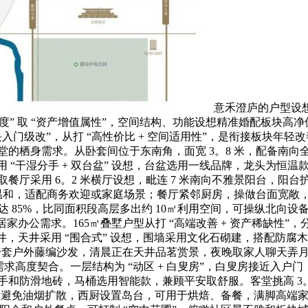
意禾澄庐的户型设想
身舒服度” 取 “资产增值属性”，空间结构、功能设想精准婚配板块
块入门级改”，从打 “高性价比 + 空间适用性”，是衔接板块年
的栖身需求。从卧套间位于东南角，面宽 3。8 米，配备南
间采用 “干湿分手 + 双台盆” 设想，台盆选用一线品牌，龙头
餐厅采用 6。2 米横厅设想，毗连 7 米南向不雅景阳台，阳
，光线温和，适配商务欢迎或家庭场景；餐厅紧邻厨房，操做台面宽
85%，比同面积段高层多出约 10㎡利用空间，可操纵北向设
办公需求。165㎡叠墅户型从打 “高端改善 + 资产稀缺性”，
向天井，天井采用 “围合式” 设想，围墙采用文化石砌建，搭配
置一套户外藤编沙发，清晨正在天井品茗赏景，夜晚取家人聊天弄
高度契合。一层结构为 “动区 + 白叟房”，白叟房接近入户门
和防滑地砖，马桶选用智能款，兼顾平安取舒服。客堂挑高 3
设想避免油烟扩散，西厨设置岛台，可用于烘焙、备餐，满脚高端家