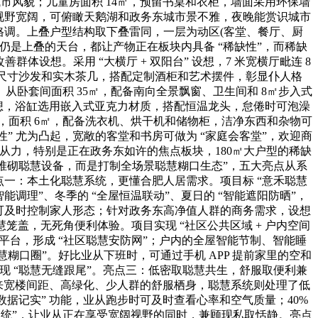
城市风貌；儿童房面积 14㎡，预留书桌和衣柜，墙面采用环保墙
台，视野宽阔，可俯瞰天鹅湖和政务东城市景不雅，夜晚能赏识城市
调。上叠户型结构取下叠雷同，一层为动区(客堂、餐厅、厨
仍是上叠的天台，都让产物正在板块内具备 “稀缺性”，而稀缺
群体设想。采用 “大横厅 + 双阳台” 设想，7 米宽横厅毗连 8
大尺寸沙发和实木茶几，搭配定制酒柜和艺术摆件，彰显仆人格
卧套间面积 35㎡，配备南向全景飘窗、卫生间和 8㎡步入式
分手设想，浴缸选用嵌入式亚克力材质，搭配恒温龙头，怠倦时可泡澡
间，面积 6㎡，配备洗衣机、烘干机和储物柜，洁净东西和杂物可
” 尤为凸起，宽敞的客堂和书房可做为 “家庭会客堂”，欢迎商
从力，特别是正在政务东如许的焦点板块，180㎡大户型的稀缺
堆砌聪慧设备，而是打制全场景聪慧糊口生态”，五大亮点从系
点一：本土化聪慧系统，更懂合肥人居需求。项目标 “意禾聪慧
能调理”、冬季的 “全屋恒温联动”、夏日的 “智能遮阳防晒”，
P 即可及时控制家人形态；针对政务东高净值人群的商务需求，设想
盖，无死角便利体验。项目实现 “社区公共区域 + 户内空间
事平台，形成 “社区聪慧安防网”；户内的全屋智能节制、智能睡
糊口圈”。好比业从下班时，可通过手机 APP 提前家里的空和
 “聪慧无缝跟尾”。亮点三：低密取聪慧共生，舒服取便利兼
密规划带来宽楼间距、高绿化、少人群的舒服栖身，聪慧系统则处理了低
跑步数据记实” 功能，业从跑步时可及时查看心率和空气质量；40%
隔音系统”，让业从正在享受宽阔视野的同时，兼顾现私取恬静。亮点