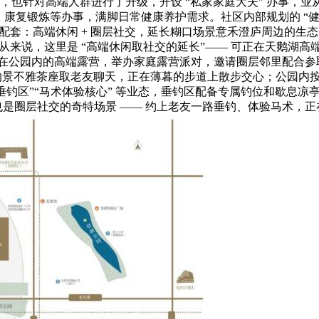
心，也针对高端人群进行了升级，开设 “私家家庭大夫” 办事，业
生、康复锻炼等办事，满脚日常健康养护需求。社区内部规划的 
高端休闲 + 圈层社交，延长糊口场景意禾澄庐周边的生态配套，
业从来说，这里是 “高端休闲取社交的延长”—— 可正在天鹅湖
公园内的高端露营，举办家庭露营派对，邀请圈层邻里配合参取。向
的景不雅茶座取老友聊天，正在薄暮的步道上散步交心；公园内按期
端垂钓区”“马术体验核心” 等业态，垂钓区配备专属钓位和歇
是圈层社交的奇特场景 —— 约上老友一路垂钓、体验马术，