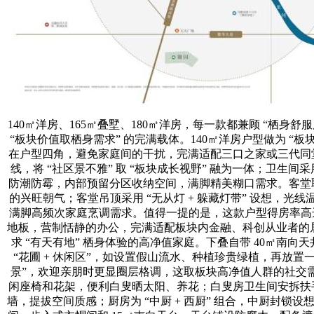
140㎡洋房、165㎡叠墅、180㎡洋房，每一款都兼顾 “栖
“板块价值取栖身需求” 的完满载体。140㎡洋房户型做为 “板
在户型四角，避免家庭间的干扰，完满适配三口之家或三代同堂
线，将 “社区景不雅” 取 “板块成长视野” 融为一体；卫生
防潮防霉，内部预留分区收纳空间，满脚精美糊口需求。客堂取
的兴旺朝气；客堂吊顶采用 “无从灯 + 躲藏灯带” 设想
满脚高频次家庭烹调需求。值得一提的是，这款户型得房率高达 
地板，营制恬静的办公，完满适配板块内金融、科创从业者的居家
求 “有天有地” 栖身体验的高净值家庭。下叠自带 40㎡南
“花圃 + 休闲区”，如设置假山流水、种植珍贵绿植，再放
景”，欢迎亲朋时更显圈层格调，这取板块高净值人群的社交需求
闲座椅和花架，便利白叟晒太阳、养花；白叟房卫生间安拆扶手
墙，提拔空间质感；厨房为 “中厨 + 西厨” 组合，中厨封锁