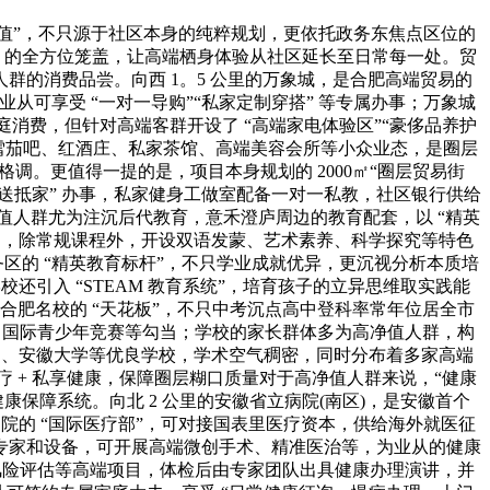
价值”，不只源于社区本身的纯粹规划，更依托政务东焦点区位的
” 的全方位笼盖，让高端栖身体验从社区延长至日常每一处。贸
人群的消费品尝。向西 1。5 公里的万象城，是合肥高端贸易的
道，业从可享受 “一对一导购”“私家定制穿搭” 等专属办事；万象城
家庭消费，但针对高端客群开设了 “高端家电体验区”“豪侈品养护
端雪茄吧、红酒庄、私家茶馆、高端美容会所等小众业态，是圈层
调。更值得一提的是，项目本身规划的 2000㎡“圈层贸易街
 配送抵家” 办事，私家健身工做室配备一对一私教，社区银行供给
净值人群尤为注沉后代教育，意禾澄庐周边的教育配套，以 “精英
度打制，除常规课程外，开设双语发蒙、艺术素养、科学探究等特色
区的 “精英教育标杆”，不只学业成就优异，更沉视分析本质培
校还引入 “STEAM 教育系统”，培育孩子的立异思维取实践能
是合肥名校的 “天花板”，不只中考沉点高中登科率常年位居全市
进修、国际青少年竞赛等勾当；学校的家长群体多为高净值人群，构
八中、安徽大学等优良学校，学术空气稠密，同时分布着多家高端
 + 私享健康，保障圈层糊口质量对于高净值人群来说，“健康
康保障系统。向北 2 公里的安徽省立病院(南区)，是安徽首个
事；病院的 “国际医疗部”，可对接国表里医疗资本，供给海外就医征
专家和设备，可开展高端微创手术、精准医治等，为业从的健康
管风险评估等高端项目，体检后由专家团队出具健康办理演讲，并