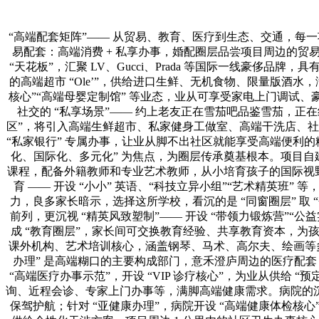
“高端配套矩阵”—— 从贸易、教育、医疗到生态、交通，每
易配套：高端消费 + 私享办事，婚配圈层品尝项目周边的贸易
“天花板”，汇聚 LV、Gucci、Prada 等国际一线豪侈品
的高端超市 “Ole’”，供给进口生鲜、无机食物、限量版酒水
核心”“高端母婴定制馆” 等业态，业从可享受家电上门调试
社交的 “私享场景”—— 约上老友正在雪茄吧品鉴雪茄，正
区”，将引入高端生鲜超市、私家健身工做室、高端干洗店、社区银
“私家银行” 专属办事，让业从脚不出社区就能享受高端便利的
化、国际化、多元化” 为焦点，为圈层传承奠基根本。项目自建
课程，配备外籍教师和专业艺术教师，从小培育孩子的国际视野
育 —— 开设 “小小” 英语、“科技立异小组”“艺术精英班
力，良多家长暗示，选择这所学校，看沉的是 “同窗圈层” 取
前列，更沉视 “精英风致塑制”—— 开设 “带领力锻炼营”
成 “教育圈层”，家长间可交换教育经验、共享教育资本，为
课外机构、艺术培训核心，涵盖钢琴、马术、高尔夫、绘画等多
办理” 是高端糊口的主要构成部门，意禾澄庐周边的医疗配套，
“高端医疗办事示范”，开设 “VIP 诊疗核心”，为业从供给 
询、近程会诊、专家上门办事等，满脚高端健康需求。病院的
保驾护航；针对 “亚健康办理”，病院开设 “高端健康体检