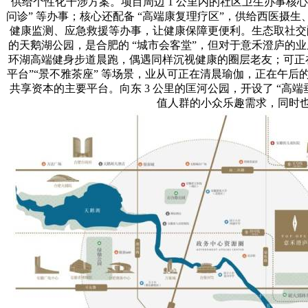
供给个性化干涉方案。项目周边 1 公里内的社区卫生办事核
问诊” 等办事；核心还配备 “高端康复理疗区”，供给西医摄
健康监测、应急救援等办事，让健康保障更便利。生态取社交配套：
的天鹅湖公园，是合肥的 “城市会客堂”，但对于意禾澄庐的
环湖高端健身步道晨跑，偶遇同样沉视健康的圈层老友；可正在
平台”“景不雅茶座” 等场景，业从可正在清晨瑜伽，正在午后
共享资本的主要平台。向东 3 公里的匡河公园，开设了 “高
值人群的小众乐趣需求，同时也