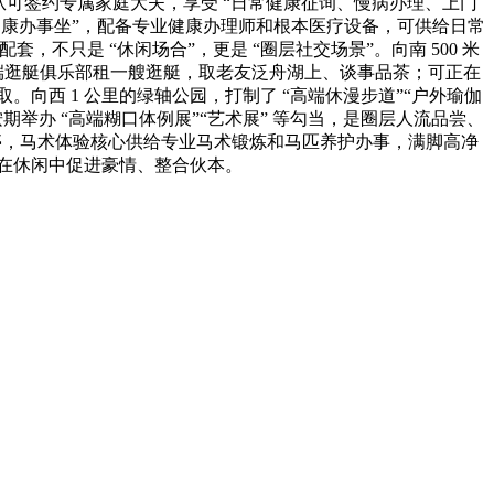
从可签约专属家庭大夫，享受 “日常健康征询、慢病办理、上门
“健康办事坐”，配备专业健康办理师和根本医疗设备，可供给日常
不只是 “休闲场合”，更是 “圈层社交场景”。向南 500 米
高端逛艇俱乐部租一艘逛艇，取老友泛舟湖上、谈事品茶；可正在
西 1 公里的绿轴公园，打制了 “高端休漫步道”“户外瑜伽
举办 “高端糊口体例展”“艺术展” 等勾当，是圈层人流品尝、
息凉亭，马术体验核心供给专业马术锻炼和马匹养护办事，满脚高净
正在休闲中促进豪情、整合伙本。