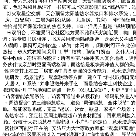
间、步入式衣帽间和 15㎡南向天台，天台铺设防腐木，配备遮
布，色彩温和且易洁净；书房可成 “家庭影院” 或 “藏品室
灯火取星空交辉；天台预留太阳能热水器接口和排水系统，
房、白叟房)，二层为静区(从卧、儿童房、书房)，同时预留
性恰是资产保值增值的焦点支持。180㎡洋房户型是 “板块顶配改”
米双阳台，不雅景阳台社区地方景不雅和天鹅湖近景，糊口阳
调；客堂取书房相连，书房采用玻璃隔绝距离，既采光又构成空
衣帽间，飘窗可定制软垫，成为 “休闲角”，闲暇时可正在此俯瞰
放松；步入式衣帽间采用 “L 型” 结构，预留打扮台，女仆
集中收纳，连结室内整洁；所有卧室均采用实木复合地板，隔音结
务伙伴或亲朋时更显高端格调，而这恰是板块高净值人群的焦点
性将使其正在二手房市场中具备更强的议价能力。意禾澄庐能
统研发、场景适配、配套联动等方面，建立了 “科技取糊口无
人居 2。0 系统” 并非照搬外来手艺，而是结合本土科技企业
都精准处理了当地糊口痛点；针对 “双职工家庭”，开辟 “孩子
“访客智能欢迎系统”，访客可通过业从授权的二维码刷脸进入
+ 周边配套” 的三维聪慧联动，避免 “局部聪慧、全体脱节
眠、智能家政系统，笼盖 “起居、饮食、歇息、家务” 全场景
谐热水器，预定社区周边聪慧超市的食材配送，回家后刷脸入
顾。分歧于大都聪慧盘 “高密度 + 小户型” 的定位，意禾澄庐
密社区可能存正在的 “安防压力大”“家政效率低”“配套距离远”
绿化率的社区景不雅引入 “智能灌溉” 和 “病虫害监测”，既