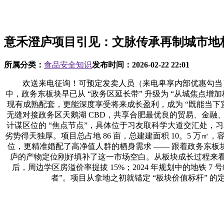
意禾澄庐项目引见：文脉传承再制城市地
所属分类：
食品安全知识
发布时间：
2026-02-22 22:01
欢送来电征询！可预定发卖人员（来电卑享内部优惠勾当）【2
中，政务东板块早已从 “政务区延长带” 升级为 “从城焦点
现有成熟配套，更能深度享受将来成长盈利，成为 “既能当下宜
无缝对接政务区天鹅湖 CBD，共享合肥最优良的贸易、金
计谋区位的 “焦点节点”，具体位于习友取科学大道交汇处，习
劣势得天独厚。项目总占地 86 亩，总建建面积 10。5 万㎡，
位，更精准婚配了高净值人群的栖身需求 —— 跟着政务东板
庐的产物定位刚好填补了这一市场空白。从板块成长过程来看，政
后，周边学区房溢价率提拔 15%；2024 年规划中的地铁
者”。项目从拿地之初就锚定 “板块价值标杆” 