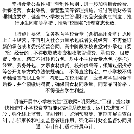
坚持食堂公益性和非营利性原则，进一步加强膳食经费、
供餐运营、食材采购、智慧监管等管理措施。通过明确财务管
理制度要求，健全中小学校食堂管理和食品安全奖惩制度，推
行师生同餐等举措，推动“校园餐”治理常态长效。
《措施》要求，义务教育学校食堂（含初高用食堂）原则
上自主经营，不再引入社会力量承包或者委托经营，不再签订
新的承包或者委托经营合同。高中阶段学校食堂对外承包（委
托）经营的，不得收取或者变相收取管理费、承包费、租赁
费，食堂、档口不得转包分包。对中小学校食堂承包（委托）
经营、劳务外包、大宗食材供货、校外供餐等，须通过招投标
等公开竞争方式依法依规确定，不得直接指定。中小学校不得
单独设置教职工食堂。教职工在校用餐的，应当与学生同食堂
购餐，并全额缴纳餐费，确保同食材同质量、同菜品同价格，
不得侵占学生利益。
明确开展中小学校食堂“互联网+明厨亮灶”工程，提出加
快推进中小学校食堂智能化管理系统建设，运用先进技术手
段，强化线上监管、智能管理、监测预警等。定期开展自查自
纠，加强家长和社会监督管理作用。强化审计财会监督协同贯
通，审计部门适时开展审计。