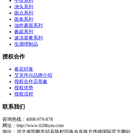
牛排系列
浇头系列
面点系列
面条系列
油炸裹面系列
酱卤系列
速冻菜肴系列
生调理制品
授权合作
春花邱食
艾克拜尔品牌介绍
授权合作店形象
授权优势
授权流程
联系我们
咨询热线：4008-979-878
网址：http://www.028hym.com
地址：河北省邯郸市邱县陈村回族乡东路北伟德国际官方网站