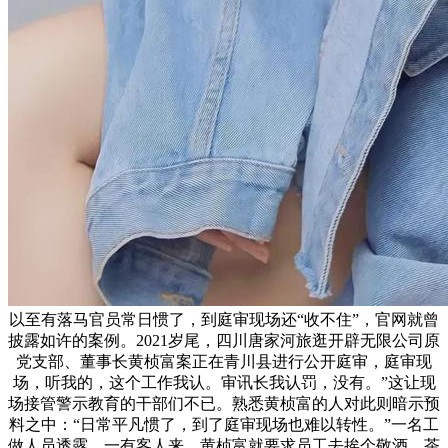
以至有落马官员常日惯了，到庭审现场还“收不住”，官网就曾
披露如许的案例。2021岁尾，四川唐家河旅逛开辟无限公司原
党支部、董事长黄桢富案正在青川县进行公开庭审，庭审现
场，听我的，这个工作我认。审讯长我认罚，没有。”这让现
场接管警示教育的干部们不已。熟悉黄桢富的人对此则暗示预
料之中：“日常平凡惯了，到了庭审现场也难以转性。”一名工
做人员透露，一有客人来，黄桢富就要求员工去挨个敬酒，茶