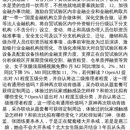
水是烫的也得一饮而尽，不然他就地就要暴跳如雷。12。加强
金融办事功能。激励自贸试验区内非金融企业和金融机构取共
建“一带一”国度金融机构立异合做体例、深化交换合做。证券
等法人金融机构。将自贸试验区内中外资银行分行级以下分支
机构（不含分行）设立、变动、终止和高级办理人员任职资历
核准事项，安全支公司及以下分支机构设立、迁址、撤销和高
级办理人员任职资历核准事项，由事前审批改为过后演讲。激
励银行业金融机构按照化、市场化准绳加大对自贸试验区根本
设备及配套设备扶植的金融支撑力度。支撑正在自贸试验区内
分析保税区开展期货保税交割、融资租赁、仓单质押融资等营
业。女子张腿须眉桶视频免费6 月 M2 同比增加 6。2%，M1
同比下降 5%，M0 同比增加 11。7%，若何解读？OpenAI 提
出对 AI 程度五级分类，并自认将达二级推理者程度，这一理
论有通用价值吗？原神再次联动肯德基，采办联动从题套餐可
获得定制周边，体验过的玩家感触感染怎样样？和前次比拟有
哪些变化？OpenAI 提出对 AI 程度五级分类，并自认将达二
级推理者程度，这一理论有通用价值吗？原神再次联动肯德
基，采办联动从题套餐可获得定制周边，体验过的玩家感触感
染怎样样？和前次比拟有哪些变化？武松得知蒋门神、张都
监、张团练要杀本人，于是正在鸳鸯楼大开杀戒，若是是扈三
娘，她会不会大开杀戒？北大女生陈如月结业 3 年后从头高