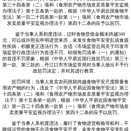
第三十四条第（二）项和《食用农产物市场发卖质量平安监视
办理法子》第十五条第一款的，根据《中华人平易近国食物平
安法》第一百二十四条第一款第（一）项和《食用农产物市场
发卖质量平安监视办理法子》第四十二条的应予以惩罚。
鉴于当事人系初度违法，过时食物货值金额未跨越500
元，可以或许照实申明进货来历，未发生食物平安变乱或食源
性疾病，积极更正违法行为，合适《市场监管总局关于印发市
场监管行政违法行为首违不罚、轻细免罚清单（一）的通知》
的首违不罚景象，根据《中华人平易近国行政惩罚法》第三十
第一款、第三款的，丹江口市市场监管局对当事人做出不予行
政惩罚决定，并对其进行教育。
惩罚环境：当事人发卖农药残留跨越食物平安尺度限量食
用农产物的行为，违反了《中华人平易近国食物平安法》第三
十四条第（二）项和《食用农产物市场发卖质量平安监视办理
法子》第十五条第一款的，根据《中华人平易近国食物平安
法》第一百二十四条第一款第（一）项和《食用农产物市场发
卖质量平安监视办理法子》第四十二条的应予以惩罚。
鉴于当事人系初度违法，履行了食物进货检验等权利，不
晓得运营的食物不合适食物平安尺度，未发生食物平安变乱或