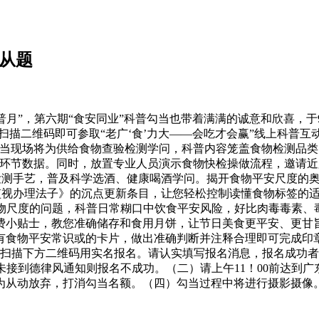
周从题
普月”，第六期“食安同业”科普勾当也带着满满的诚意和欣喜，于
描二维码即可参取“老广‘食’力大——会吃才会赢”线上科普互
勾当现场将为供给食物查验检测学问，科普内容笼盖食物检测品
讲环节数据。同时，放置专业人员演示食物快检操做流程，邀请
测手艺，普及科学选酒、健康喝酒学问。揭开食物平安尺度的奥秘面
识监视办理法子》的沉点更新条目，让您轻松控制读懂食物标签
物尺度的问题，科普日常糊口中饮食平安风险，好比肉毒毒素、毒
费小贴士，教您准确储存和食用月饼，让节日美食更平安、更甘
有食物平安常识或的卡片，做出准确判断并注释合理即可完成印
扫描下方二维码用实名报名。请认实填写报名消息，报名成功者
接到德律风通知则报名不成功。（二）请上午11！00前达到广东
为从动放弃，打消勾当名额。（四）勾当过程中将进行摄影摄像