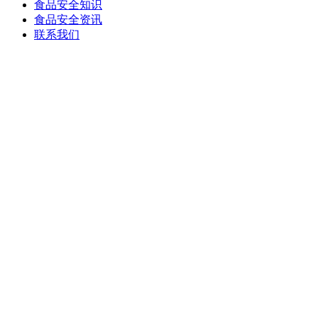
食品安全知识
食品安全资讯
联系我们