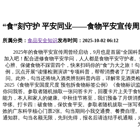
“食”刻守护 平安同业——食物平安宣传
所属分类：
食品安全知识
发布时间：
2025-10-02 06:12
2025年的食物平安宣传周曾经启动，9月也是首届“全国科
加入吧！配合进修食物平安学问，人人都是食物平安守护者。扫
心辨、保健食物不踩雷四个，快来扫码你的“食”力大之旅！
例，沉点开展“读懂检测演讲”专项科普，帮帮消费者了了演
问。此外，勾当还将纳入酒类辨别科普内容，详解常见酒类检
2025《食物平安国度尺度 预包拆食物标签公例》《食物标
你问我答。参取者随机抽取一张问答卡片，回覆卡片上关于食
能力，本人和家人的健康。中秋佳节将至，我们预备了月饼消
华侈。打卡四：破食物，保饮食平安。参取者随机拔取一张写
效的广东科学核心门票2张。勾当期间小我交通费、餐费自理。
通知群。勾当名额无限，先到先得，报名后请连结手机通顺，未