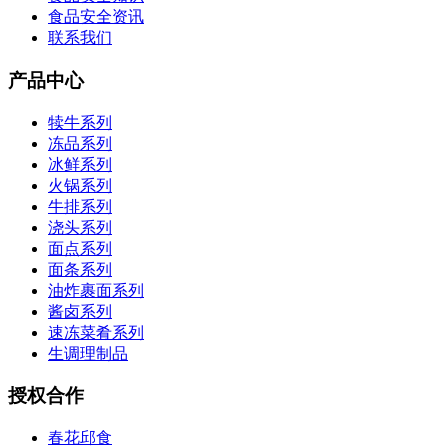
食品安全资讯
联系我们
产品中心
犊牛系列
冻品系列
冰鲜系列
火锅系列
牛排系列
浇头系列
面点系列
面条系列
油炸裹面系列
酱卤系列
速冻菜肴系列
生调理制品
授权合作
春花邱食