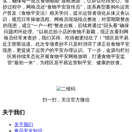
实，确保每一批次食物都能“逃根溯源”，让群众吃得安心。查
抄过程中，网格员还“食物平安宣传员”，连系典型案例向运营
户普及《食物平安法》相关学问，提示运营者强化从体义务认
识，规范日常操做流程。网格员现场指点整改；对需期限整改
的现患，成立“一户一档”整改台账，后续将通过“回头看”确保
问题闭环处理。“以前总担小店的食物不新颖，现正在看到网
格员经常来查抄，我们买得、吃得都更结壮了！”辖区居平易
近王密斯说道。此次专项查抄不只及时消弭了潜正在食物平安
现患，更提拔了运营户的平安办理认识。下一步，金源勾栏社
区将持续常态化开展食物平安网格放哨，打通食物平安监
管“最初一米”，为辖区居平易近营制平安、健康的饮食。
扫一扫，关注官方微信
关于我们
关于我们
食品安全知识