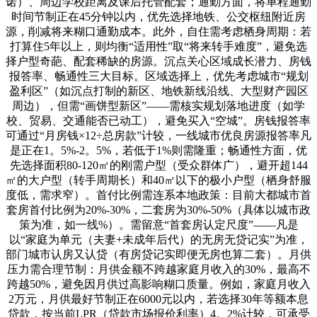
诺）、周边学校距离及课后托管配套；通勤方面，将单程通勤
时间节制正在45分钟以内，优先选择地铁、公交枢纽附近房
源，削减将来糊口通勤成本。此外，自住需考虑栖身周期：若
打算住5年以上，则均衡“适用性”取“将来转手难度”，避免选
择户型奇葩、配套稀缺的房源。沉点关心区域成长潜力、房钱
报答率、畅通性三大目标。区域选择上，优先考虑城市“规划
盈利区”（如沉点打制的新区、地铁新线沿线、大型财产园区
周边），但需“画饼型新区”——需核实规划落地进度（如学
校、贸易、交通能否已动工），避免买入“空城”。房钱报答率
可通过“月房钱×12÷总房款”计较，一线城市优良房源报答率凡
是正在1。5%-2。5%，若低于1%则需隆重；畅通性方面，优
先选择面积80-120㎡的刚需户型（受众群体广），避开超144
㎡的大户型（转手周期长）和40㎡以下的极小户型（栖身舒服
度低，需求窄）。首付比例需连系本地政策：目前大都城市首
套房首付比例为20%-30%，二套房为30%-50%（具体以城市政
策为准，如一线%）。需留意“首套房认定尺度”——凡是
以“家庭为单元（夫妻+未成年后代）的无房无贷记实”为准，
部门城市认房又认贷（有房贷记实即便无房也算二套）。月供
压力需合理节制：月供金额不跨越家庭月收入的30%，最高不
跨越50%，避免因月供过高影响糊口质量。例如，家庭月收入
2万元，月供最好节制正在6000元以内，若选择30年等额本息
贷款，按当前LPR（贷款市场报价利率）4。2%计较，可承受