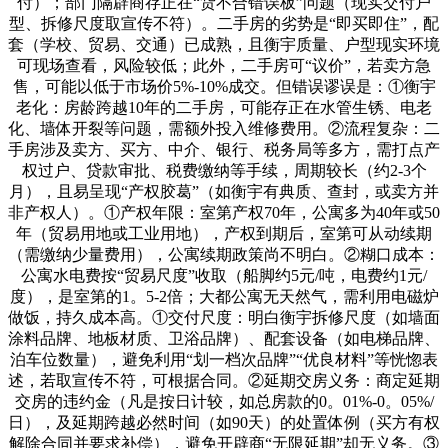
付）；部门隔辟商存正在“货不合错误板”问题（现实交付户
型、拆修尺度取宣传不符）。二手房的劣势是“即买即住”，配
套（学校、贸易、交通）已成熟，且衡宇质量、户型现实环境
可现场查看，风险较低；此外，二手房可“议价”，若卖方急
售，可能以低于市场价5%-10%成交。但错误谬误是：①衡宇
老化：房龄跨越10年的二手房，可能存正在水管生锈、电老
化、墙体开裂等问题，需额外投入维修费用。②流程复杂：二
手房涉及卖方、买方、中介、银行、税务局等多方，需打点产
权过户、贷款审批、税费缴纳等手续，周期较长（约2-3个
月），且易呈现“产权胶葛”（如衡宇有典质、查封，或卖方并
非产权人）。①产权年限：室第产权70年，公寓多为40年或50
年（贸易用地或工业用地），产权到期后，室第可从动续期
（需缴纳少量费用），公寓续期政策尚不明白。②糊口成本：
公寓水电费按“贸易尺度”收取（船脚约5元/吨，电费约1元/
度），是室第的1。5-2倍；大都公寓无天然气，需利用电磁炉
做饭，持久成本高。①交付尺度：明白衡宇拆修尺度（如墙面
涂料品牌、地板材质、卫浴品牌）、配套设备（如电梯品牌、
泊车位数量），避免利用“划一档次品牌”“优良材料”等恍惚表
述，若取宣传不符，可根据合同。②延期交房义务：商定延期
交房的违约金（凡是按日计较，如总房款的0。01%-0。05%/
日），及延期跨越必然时间（如90天）的处置体例（买方有权
解除合同并要求补偿），避免开辟商“无限延期”却无义务。③