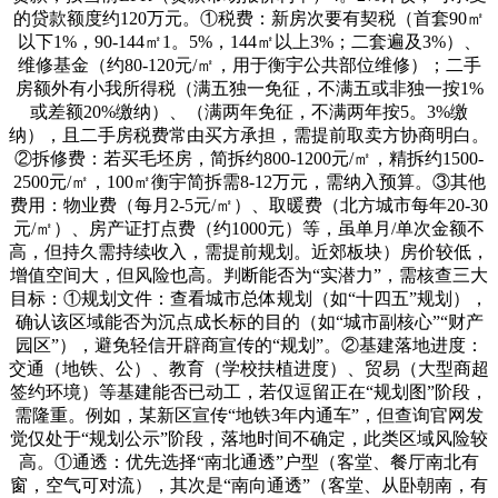
的贷款额度约120万元。①税费：新房次要有契税（首套90㎡
以下1%，90-144㎡1。5%，144㎡以上3%；二套遍及3%）、
维修基金（约80-120元/㎡，用于衡宇公共部位维修）；二手
房额外有小我所得税（满五独一免征，不满五或非独一按1%
或差额20%缴纳）、（满两年免征，不满两年按5。3%缴
纳），且二手房税费常由买方承担，需提前取卖方协商明白。
②拆修费：若买毛坯房，简拆约800-1200元/㎡，精拆约1500-
2500元/㎡，100㎡衡宇简拆需8-12万元，需纳入预算。③其他
费用：物业费（每月2-5元/㎡）、取暖费（北方城市每年20-30
元/㎡）、房产证打点费（约1000元）等，虽单月/单次金额不
高，但持久需持续收入，需提前规划。近郊板块）房价较低，
增值空间大，但风险也高。判断能否为“实潜力”，需核查三大
目标：①规划文件：查看城市总体规划（如“十四五”规划），
确认该区域能否为沉点成长标的目的（如“城市副核心”“财产
园区”），避免轻信开辟商宣传的“规划”。②基建落地进度：
交通（地铁、公）、教育（学校扶植进度）、贸易（大型商超
签约环境）等基建能否已动工，若仅逗留正在“规划图”阶段，
需隆重。例如，某新区宣传“地铁3年内通车”，但查询官网发
觉仅处于“规划公示”阶段，落地时间不确定，此类区域风险较
高。①通透：优先选择“南北通透”户型（客堂、餐厅南北有
窗，空气可对流），其次是“南向通透”（客堂、从卧朝南，有