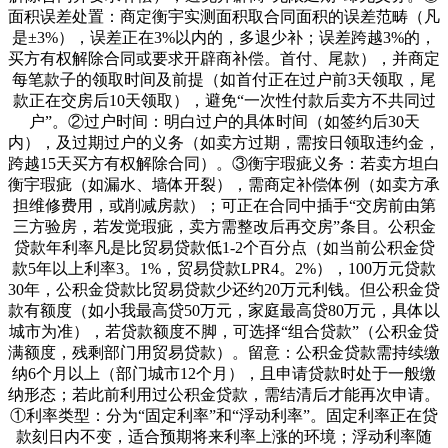
面积误差处置：商定衡宇实测面积取合同面积的误差范畴（凡
是±3%），误差正在3%以内的，多退少补；误差跨越3%的，
买方有权解除合同或要求开辟商补偿。首付、尾款），并商定
每笔款子的领取时间及前提（如首付正在过户前3天领取，尾
款正在交房后10天领取），避免“一次性付款后卖方不共同过
户”。②过户时间：明白过户的具体时间（如签约后30天
内），及过期过户的义务（如卖方过期，需按日领取违约金，
跨越15天买方有权解除合同）。③衡宇瑕疵义务：若卖方坦白
衡宇瑕疵（如漏水、墙体开裂），需商定补偿体例（如卖方承
担维修费用，或削减房款）；可正在合同中插手“交房前由第
三方验房，若发觉瑕疵，卖方需整改后再交房”条目。公积金
贷款年利率凡是比贸易贷款低1-2个百分点（如当前公积金贷
款5年以上利率3。1%，贸易贷款LPR4。2%），100万元贷款
30年，公积金贷款比贸易贷款少还约20万元利钱。但公积金贷
款有额度（如小我最高贷50万元，家庭最高贷80万元，具体以
城市为准），若贷款额度不脚，可选择“组合贷款”（公积金贷
满额度，残剩部门用贸易贷款）。留意：公积金贷款需持续缴
纳6个月以上（部门城市12个月），且申请贷款时处于一般缴
纳形态；若此前利用过公积金贷款，需结清后才能再次申请。
①利率类型：分为“固定利率”和“浮动利率”。固定利率正在贷
款刻日内不变，适合预期将来利率上涨的环境；浮动利率随