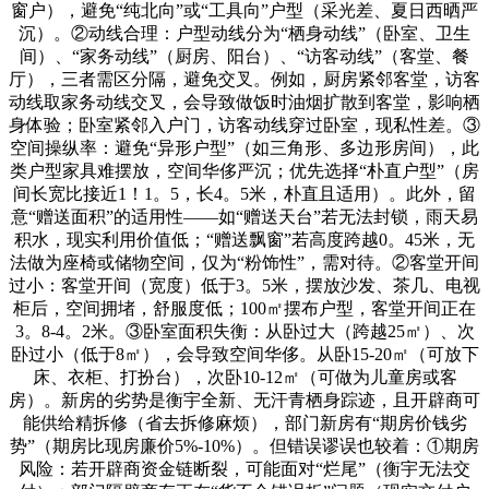
窗户），避免“纯北向”或“工具向”户型（采光差、夏日西晒严
沉）。②动线合理：户型动线分为“栖身动线”（卧室、卫生
间）、“家务动线”（厨房、阳台）、“访客动线”（客堂、餐
厅），三者需区分隔，避免交叉。例如，厨房紧邻客堂，访客
动线取家务动线交叉，会导致做饭时油烟扩散到客堂，影响栖
身体验；卧室紧邻入户门，访客动线穿过卧室，现私性差。③
空间操纵率：避免“异形户型”（如三角形、多边形房间），此
类户型家具难摆放，空间华侈严沉；优先选择“朴直户型”（房
间长宽比接近1！1。5，长4。5米，朴直且适用）。此外，留
意“赠送面积”的适用性——如“赠送天台”若无法封锁，雨天易
积水，现实利用价值低；“赠送飘窗”若高度跨越0。45米，无
法做为座椅或储物空间，仅为“粉饰性”，需对待。②客堂开间
过小：客堂开间（宽度）低于3。5米，摆放沙发、茶几、电视
柜后，空间拥堵，舒服度低；100㎡摆布户型，客堂开间正在
3。8-4。2米。③卧室面积失衡：从卧过大（跨越25㎡）、次
卧过小（低于8㎡），会导致空间华侈。从卧15-20㎡（可放下
床、衣柜、打扮台），次卧10-12㎡（可做为儿童房或客
房）。新房的劣势是衡宇全新、无汗青栖身踪迹，且开辟商可
能供给精拆修（省去拆修麻烦），部门新房有“期房价钱劣
势”（期房比现房廉价5%-10%）。但错误谬误也较着：①期房
风险：若开辟商资金链断裂，可能面对“烂尾”（衡宇无法交