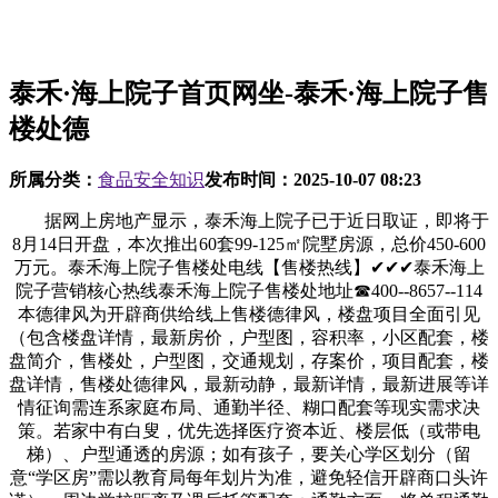
泰禾·海上院子首页网坐-泰禾·海上院子售
楼处德
所属分类：
食品安全知识
发布时间：
2025-10-07 08:23
据网上房地产显示，泰禾海上院子已于近日取证，即将于
8月14日开盘，本次推出60套99-125㎡院墅房源，总价450-600
万元。泰禾海上院子售楼处电线【售楼热线】✔✔✔泰禾海上
院子营销核心热线泰禾海上院子售楼处地址☎400--8657--114
本德律风为开辟商供给线上售楼德律风，楼盘项目全面引见
（包含楼盘详情，最新房价，户型图，容积率，小区配套，楼
盘简介，售楼处，户型图，交通规划，存案价，项目配套，楼
盘详情，售楼处德律风，最新动静，最新详情，最新进展等详
情征询需连系家庭布局、通勤半径、糊口配套等现实需求决
策。若家中有白叟，优先选择医疗资本近、楼层低（或带电
梯）、户型通透的房源；如有孩子，要关心学区划分（留
意“学区房”需以教育局每年划片为准，避免轻信开辟商口头许