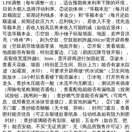
LPR调整（每年调整一次），适合预期将来利率下降的环境，
目前大都人选择浮动利率。②还款体例：“等额本息”（每月还
款额固定，前期还利钱多、本金少）和“等额本金”（每月还款
额递减，前期还款压力大，总利钱少）。若收入不变，优先选
等额本息；若收入较高且将来收入可能削减（如临近退休），
可选等额本金。①空鼓：用小锤子轻敲墙面、地面，若声音洪
亮（“咚咚”声），则为空鼓，空鼓面积跨越200cm²需开辟商整
改（空鼓易导致墙面零落、地面开裂）。②开裂：查看墙面、
地面能否有裂痕，特别是窗边、门边（易因沉降导致开裂），
若裂痕宽度跨越0。3mm，需开辟商进行加固处置。③渗水：
查看天花板、墙面（特别是卫生间、阳台上方）能否有渗水踪
迹（如霉斑、水印），可要求开辟商做“闭水试验”（卫生间地
面放水，24小时后查看楼下能否漏水）。①水电：打开所有水
龙头，查抄水压能否一般（水流平均无断流）；测试所有插座
（用验电笔检测能否通电），查看配电箱能否有漏电器（按测
试按钮，跳闸则一般）；查抄燃气管道能否有漏气（可闻气
息，或用番笕水涂抹管道接口，若冒泡则漏气）。②门窗：开
关门窗，查抄能否顺畅（无卡顿、异响）；封闭门窗后，查看
密封能否优良（可正在裂缝处塞纸条，拉动纸条如有阻力则密
封好）；查抄玻璃能否有划痕、破损，五金件（如合页、把
手）能否安稳。不买“无证房源”：无《商品房预售许可证》的