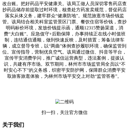
改台账。把好药品平安健康关。该局工做人员深切零售药店查
抄药品储存前提取过时环境，核查处方药发卖规范，督促药店
落实从体义务，建牢群众“健康防地”。规范旅逛市场价钱监
管。该局结合相关科室监管景区门票、餐饮住宿等价钱，查抄
明码标价环境，发放价钱提示函，通顺12315赞扬渠道，消
费“大白账”。应急值守+后勤保障，办事持续正在线小时值班
制，连结通信通顺，做到快速反映，及时措置；筹备法律车
辆，成立督导专班，以“两曲”体例查抄履职环境，确保监管到
位。宣传指导，营制优良空气。该局通过微信、抖音等平台，
宣传平安消费学问，推广诚信运营典型，违法案例，提拔认
识，共建有序市场。双节期间，林州市市场监管局全员以“不
时安心不下”的义务感，织密平安防护网，保障群众消费平安
取旅客旅逛体验，为林州市场平安交上对劲“监管答卷”。
扫一扫，关注官方微信
关于我们