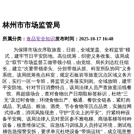
林州市市场监管局
所属分类：
食品安全知识
发布时间：
2025-10-17 16:48
为保障市场次序取旅逛，日前，全域笼盖、全程监管”模
式，建牢节日平安防地。高位统筹，织密义务收集。该局成
立“双节”市场监督工做带领小组，由党组、局长刘志红任组
长，建立“次要带领牵头、分担带领从抓、科室所队协同”义务
系统。该局统筹焦点科室，规定石板岩等旅逛沉点区域义务片
区，实行一区一专班，将监管义务落实到岗。全域放哨，建牢
平安防地。针对节日消费特点，该局法律人员严查旅逛沿线餐
馆、商超级场合，查对食物出产日期取标签标识，杜绝“三
无”及过时食物；环绕食物出产、畅通、餐饮全链条，紧盯肉
成品、乳成品、粮油、酒类、节令食物等沉点品类，实施拉网
式排a查，消弭风险现患，守护“舌尖上的平安”。拧紧特种设
备平安阀。该局法律人员对景区参不雅电梯、商场客梯等特种
设备，核查维保记实、应急练习训练及人员持证环境，测试电
梯告急报警安拆，要求单元杜绝设备“带病运转”，成立现患整