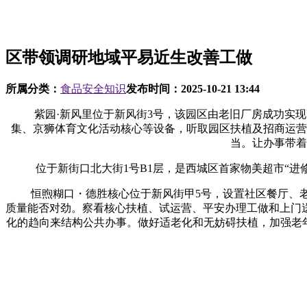
区带领调研地域平易近生改善工做
所属分类：
食品安全知识
发布时间：
2025-10-21 13:44
紫园·新风里位于新风街3号，该园区由老旧厂房成功实现
集、京狮体育文化活动核心等设备，听取园区扶植及招商运营
当。让办事带着
位于新街口北大街1号B1层，是西城区首家物美超市“进
恒煦糊口・德胜核心位于新风街甲5号，设置社区餐厅、老年
质量能否对劲。察看核心扶植、试运营、平安办理工做和上门
化的趋向来结构公共办事。做好适老化和无妨碍扶植，加强老