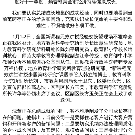
度好于一季度，勤奋鞭策全市经济持续健康成长。
我们要认实总结成长堆集的成功经验，同时也要地看到当
前范畴存正在的矛盾和问题，充实认识成长使命的主要性和艰
难性，不懈地做好各项工做。
1月1-2日，全国新课程无效讲授经验交换暨现场不雅摩会
正在我区召开。地方教育科学研究所副所长田慧生研究员，地
方教育科学研究所科研处长陈如平研究员，教育部小学校长培
训核心、师范大学教育办理学院副楚江亭传授，教育部中小学
教师分析本质培训办公室副从任、国度教育行政学院特聘专家
万福传授，地方教育科学研究所教育理论研究部、“新课程无
效讲堂讲授步履策略研究”课题掌管人韩立福博士，教育科学
研究所副所长刘， 市教育局副局长于卫东，区委杜永光，区
委宣传部部长高志怯，区副区长方玉美，市教育科学研究所副
所长许华等带领出席了会议。区副区长方玉美正在会上致了欢
送词。
沈董正在总结成就的同时，客不雅地阐发了公司成长存正
在的问题。他指出，当前公司一是要抓住老客户进行大客户营
销和开辟新客户的营销问题；二是要切实采纳办法处理同质化
的企业成长问题，及其定位、规模效益问题；三是要处理分公