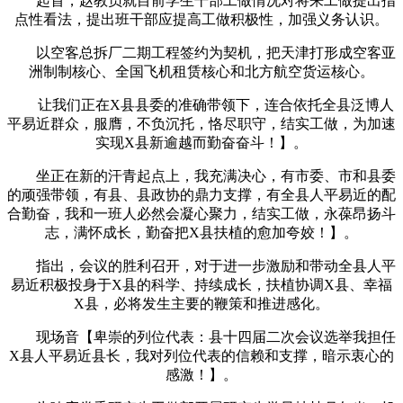
起首，赵教员就目前学生干部工做情况对将来工做提出指
点性看法，提出班干部应提高工做积极性，加强义务认识。
以空客总拆厂二期工程签约为契机，把天津打形成空客亚
洲制制核心、全国飞机租赁核心和北方航空货运核心。
让我们正在X县县委的准确带领下，连合依托全县泛博人
平易近群众，服膺，不负沉托，恪尽职守，结实工做，为加速
实现X县新逾越而勤奋奋斗！】。
坐正在新的汗青起点上，我充满决心，有市委、市和县委
的顽强带领，有县、县政协的鼎力支撑，有全县人平易近的配
合勤奋，我和一班人必然会凝心聚力，结实工做，永葆昂扬斗
志，满怀成长，勤奋把X县扶植的愈加夸姣！】。
指出，会议的胜利召开，对于进一步激励和带动全县人平
易近积极投身于X县的科学、持续成长，扶植协调X县、幸福
X县，必将发生主要的鞭策和推进感化。
现场音【卑崇的列位代表：县十四届二次会议选举我担任
X县人平易近县长，我对列位代表的信赖和支撑，暗示衷心的
感激！】。