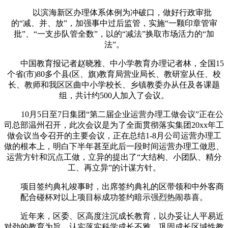
以滨海新区办理体系体例为冲破口，做好行政审批
的“减、并、放”，加强事中过后监管，实施“一颗印章管审
批”、“一支步队管全数”，以的“减法”换取市场活力的“加
法”。
中国教育报记者赵晓雅、中小学教育办理记者林，全国15
个省(市)80多个县(区、旗)教育局营业局长、教研室从任、校
长、教师和我区区曲中小学校长、乡镇教委办从任及各课题
组，共计约500人加入了会议。
10月5日至7日集团“第二届企业运营办理工做会议”正在公
司总部温州召开，此次会议是为了全面贯彻落实集团20xx年工
做会议当令召开的主要会议，正在总结1-8月公司运营办理工
做的根本上，明白下半年甚至此后一段时间运营办理工做思、
运营方针和沉点工做，立异的提出了“大结构、小团队、精分
工、再立异”的计谋方针。
项目签约典礼竣事时，出席签约典礼的区带领和中外客商
配合碰杯对以上项目标成功签约暗示强烈热闹恭喜。
近年来，区委、区高度注沉成长教育，以办妥让人平易近
对劲的教育为旨，认实落实科学成长不雅，巩固成长区域性教