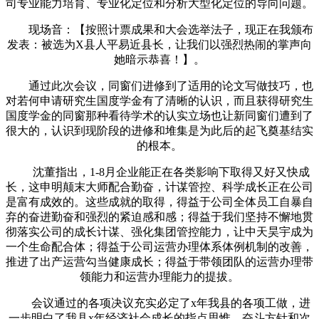
司专业能力培育、专业化定位和分析大型化定位的导向问题。
现场音：【按照计票成果和大会选举法子，现正在我颁布
发表：被选为X县人平易近县长，让我们以强烈热闹的掌声向
她暗示恭喜！】。
通过此次会议，同窗们进修到了适用的论文写做技巧，也
对若何申请研究生国度学金有了清晰的认识，而且获得研究生
国度学金的同窗那种看待学术的认实立场也让新同窗们遭到了
很大的，认识到现阶段的进修和堆集是为此后的起飞奠基结实
的根本。
沈董指出，1-8月企业能正在各类影响下取得又好又快成
长，这申明颠末大师配合勤奋，计谋管控、科学成长正在公司
是富有成效的。这些成就的取得，得益于公司全体员工自暴自
弃的奋进勤奋和强烈的紧迫感和感；得益于我们坚持不懈地贯
彻落实公司的成长计谋、强化集团管控能力，让中天昊宇成为
一个生命配合体；得益于公司运营办理体系体例机制的改善，
推进了出产运营勾当健康成长；得益于带领团队的运营办理带
领能力和运营办理能力的提拔。
会议通过的各项决议充实必定了x年我县的各项工做，进
一步明白了我县x年经济社会成长的指点思惟、奋斗方针和次