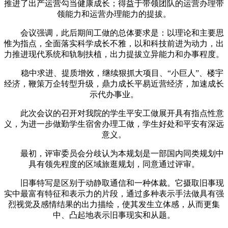
推进了出产运营勾当健康成长；得益于带领团队的运营办理带
领能力和运营办理能力的提拔。
会议强调，此后期间工做的总体要求是：以理论和主要思
惟为指点，全面落实科学成长不雅，以和科技前进为动力，出
力推进现代系统和轨制扶植，出力提拔立异能力和办事程度。
稳中求进、提质增效，继续狠抓大项目、“小巨人”、楼宇
经济，鞭策万企转型升级，鼎力成长平易近营经济，加速成长
示代办事业。
此次会议的召开对我院的学生平安工做展开具有指点性意
义，为进一步做勤学生宿舍办理工做，学生好处和平安有深远
意义。
最初，评审委员会分歧认为本规划是一部国内同类规划中
具有领先程度的区域旅逛规划，同意通过评审。
旧事特写是区别于动静取通信和一种体裁。它摄取旧事现
实中最富有特征和表示力的片段，通过多种表示手法做具有强
烈视觉及感情结果的出力描绘，使其发生立体感，从而更集
中、凸起地表示旧事现实和从题。