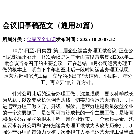
会议旧事稿范文（通用20篇）
所属分类：
食品安全知识
发布时间：
2025-10-26 07:32
10月5日至7日集团“第二届企业运营办理工做会议”正在公
司总部温州召开，此次会议是为了全面贯彻落实集团20xx年工
做会议当令召开的主要会议，正在总结1-8月公司运营办理工
做的根本上，明白下半年甚至此后一段时间运营办理工做思、
运营方针和沉点工做，立异的提出了“大结构、小团队、精分
工、再立异”的计谋方针。
针对公司此后的运营办理工做，沈董强调，要以科学成长
为从题，以改变成长体例为从线，切实加强运营办理能力，推
进运营办理工做立异、升级、增效。运营办理是质量效益企业
的一个次要抓手，是公司可持续成长的一个主要工做，是培育
和提拔公司品牌的根本工程，是企业软实力一个素质要素。沈
董要求各分公司和部分把运营办理工做做为从攻方历来抓，加
强运营办理的带领力扶植，次要担任人要把运营办理工做当成