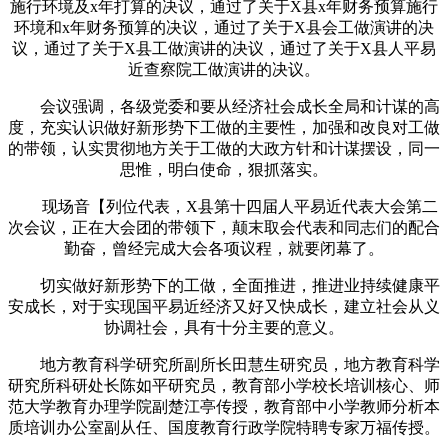
施行环境及x年打算的决议，通过了关于X县x年财务预算施行
环境和x年财务预算的决议，通过了关于X县会工做演讲的决
议，通过了关于X县工做演讲的决议，通过了关于X县人平易
近查察院工做演讲的决议。
会议强调，各级党委和要从经济社会成长全局和计谋的高
度，充实认识做好新形势下工做的主要性，加强和改良对工做
的带领，认实贯彻地方关于工做的大政方针和计谋摆设，同一
思惟，明白使命，狠抓落实。
现场音【列位代表，X县第十四届人平易近代表大会第二
次会议，正在大会团的带领下，颠末取会代表和同志们的配合
勤奋，曾经完成大会各项议程，就要闭幕了。
切实做好新形势下的工做，全面推进，推进业持续健康平
安成长，对于实现国平易近经济又好又快成长，建立社会从义
协调社会，具有十分主要的意义。
地方教育科学研究所副所长田慧生研究员，地方教育科学
研究所科研处长陈如平研究员，教育部小学校长培训核心、师
范大学教育办理学院副楚江亭传授，教育部中小学教师分析本
质培训办公室副从任、国度教育行政学院特聘专家万福传授。