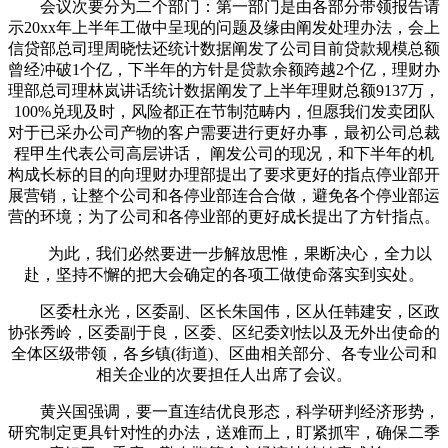
会议次要分为二个部门：第一部门是由各部分带领报告请
示20xx年上半年工做中呈现的问题及缘由阐发处理办法，会上
信贷部总司理周晓怯还统计数据阐发了公司目前贷款规模总额
曾经冲破1个亿，下半年的方针是贷款余额跨越2个亿，理财办
理部总司理林岚讲话统计数据阐发了上半年理财总额9137万，
100%兑现及时，风险都正在节制范畴内，但愿我们发卖团队
对于已采办公司产物的客户需要进行更好办事，最初公司总裁
程甲生代表公司高层讲话， 阐发公司的现况，和下半年的机
构成长标的目的向理财办理部提出了要求更好的指点停业部开
展营销，让整个公司和各停业部连合合做，避免各个停业部运
营的环境；为了公司和各停业部的更好成长提出了方针指点。
为此，我们必然要进一步解放思惟，果断决心，全力以
赴，坚持不懈的把大会确定的各项工做使命落实到实处。
区委杜永光，区委副、区长朱国伟，区从任韩建安，区政
协张秀岭，区委副于良，区委、区纪委刘怯以及无外出使命的
全体区级带领，各乡镇(街道)、区曲相关部分、各专业公司和
相关企业的次要担任人出席了会议。
黄兴国强调，要一直连结优良形态，科学研判经济形势，
研究制定更具针对性的办法，送难而上，盯紧抓牢，确保二季