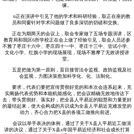
缘。
n正在演讲中引见了他的学术和科研经验，取正在座的教
员和同窗针对学术问题做了良多深切的切磋和交换。
正在为期两天的会议上，取会专家做了五场专题演讲，区
教育局和我区6所学校正在会上做了经验引见，取会人员还参
不雅了枣庄十六中、枣庄四十一中、枣庄十三中、尝试小学、
文化小学、红旗小学的现场展现，现场不雅摩了无效讲授讲
堂。
五是把做为第一原则，盲目接管法令监视、政协监视及社
会监视，力图决策愈加科学化、化、法制化。
要求，代表们要把宣传贯彻好党的和本次会连系起来，充
实阐扬代表劣势和本能机能感化，把会议精确无效地传达下
去，带头贯彻好、落实好，把全县人平易近的聪慧和力量更好
的凝结起来，使大会构成的共识成为全县人平易近克难攻坚的
动力，齐心合力把X县的各项工做推向前进。
会议以举手表决的体例，通过了关于X县人平易近工做演
讲的决议，通过了关于X县x年国平易近经济和社会成长打算