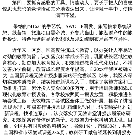
第四，要抓有感彩的工具。情能动人，要长于把人的喜怒
惊思忧悲恐的豪情恰如其分地表达出来，让情融于事中，使情
满而不溢。
采纳的“4162”的手艺线、SWOT-P阐发、旅逛抽象系统设
想、线营销，旅逛项目黑帝城、齐鲁武当山，旅逛财产中的旅
逛餐饮、特色旅逛商品的设想以及规划编制布局富有立异性。
近年来，区委、区高度注沉成长教育，以办妥让人平易近
对劲的教育为旨，认实落实科学成长不雅，巩固成长区域性教
育核心，勤奋加大教育投入，积极推进教育现代化历程，不竭
改善办学前提，教育成长程度逐年提高。自20xx年我区被确立
为“全国新课程无效讲授步履策略研究尝试区”以来，我区从深
切实施本质教育、结实推进新课程入手，制定了实施方案和工
做推进打算，累计投入资金8000多万元，用于培训教师和添加
现代化教育讲授设备。各学校按照同一摆设放置，积极推进各
项尝试工做，无效鞭策了尝试区全体工做的开展。抓实了讲授
常规办理，积极奉行讲授常规“精细化”办理，结实稳妥地推进
新课程。找准连系点 ，认实落实了无效讲堂讲授步履策略研
究。积极探索评价体例的新子。积极努力于教科研的工做。目
前，全区共有国度级教科研5处，省级14处，市级30处，共有
全国和省市级尝试课题236项，教科研工做曾经延长到讲授办