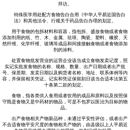
拜访。
特殊医学用处配方食物告白合用《中华人平易近国告白
法》和其他法令、行规关于药品告白办理的划定。
用于食物的包拆材料和容器，指包拆、盛放食物或者食物
添加剂用的纸、竹、木、金属、珐琅、陶瓷、塑料、橡胶、天
然纤维、化学纤维、玻璃等成品和间接接触食物或者食物添加
剂的涂料。
处置食物批发营业的运营企业该当成立食物发卖记度，照
实记实批发食物的名称、规格、数量、出产日期或者出产批
号、保质期、发卖日期以及购货者名称、地址、联系体例等内
容，并保留相关凭证。记实和凭证保留刻日该当合适本法第五
十条第二款的划定。
食物，指各类供人食用或者饮用的成品和原料以及按照保
守既是食物又是中药材的物品，可是不包罗以医治为目标的物
品。
出产食物相关产物新品种，未通过平安性评估，或者出产
不合适食物平安尺度的食物相关产物的，由县级以上人平易近