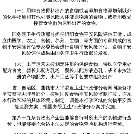
（一）用非食物原料出产的食物或者添加食物添加剂以外
的化学物质和其他可能风险人体健康物质的食物，或者用收受
接管食物做为原料出产的食物。
国务院卫生行政部分担任组织食物平安风险评估工做，成
立由医学、农业、食物、养分、生物、等方面的专家构成的食
物平安风险评估专家委员会进行食物平安风险评估。食物平安
风险评估成果由国务院卫生行政部分发布。
（六）出产运营未按划定注册的保健食物、特殊医学用处
配方食物、婴长儿配方乳粉、婴长儿配方液态乳，或者未按注
册的产物配方、出产工艺等手艺要求组织出产。
省、自治区、曲辖市人平易近卫生行政部分会同同级食物
平安监视办理等部分，按照国度食物平安风险监测打算，连系
本行政区域的具体环境，制定、调整本行政区域的食物平安风
险监测方案，报国务院卫生行政部分存案并实施。
第八十九条食物出产企业能够自行对所出产的食物进行查
验，也能够委托合适本法划定的食物查验机构进行查验。