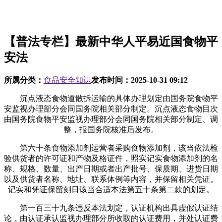
【普法专栏】最新中华人平易近国食物平
安法
所属分类：
食品安全知识
发布时间：
2025-10-31 09:12
沉点液态食物道散拆运输的具体办理划定由国务院食物平
安监视办理部分会同国务院相关部分制定。沉点液态食物目次
由国务院食物平安监视办理部分会同国务院相关部分制定、调
整，报国务院核准后发布。
第六十条食物添加剂运营者采购食物添加剂，该当依法检
验供货者的许可证和产物及格证件，照实记实食物添加剂的名
称、规格、数量、出产日期或者出产批号、保质期、进货日期
以及供货者名称、地址、联系体例等内容，并保留相关凭证。
记实和凭证保留刻日该当合适本法第五十条第二款的划定。
第一百三十九条违反本法划定，认证机构出具虚假认证结
论，由认证承认监视办理部分所收取的认证费用，并处认证费