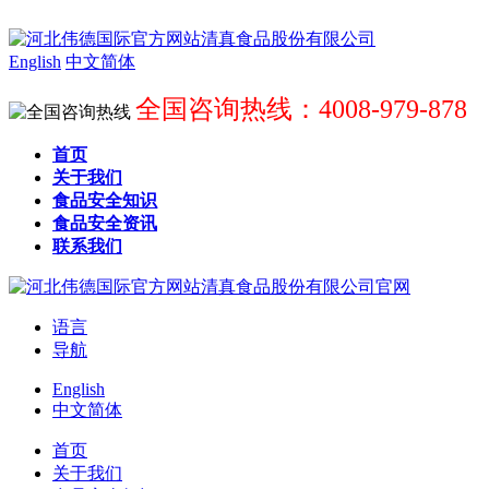
English
中文简体
全国咨询热线：4008-979-878
首页
关于我们
食品安全知识
食品安全资讯
联系我们
语言
导航
English
中文简体
首页
关于我们