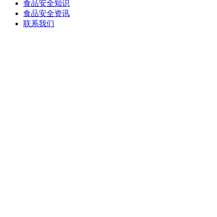
食品安全知识
食品安全资讯
联系我们