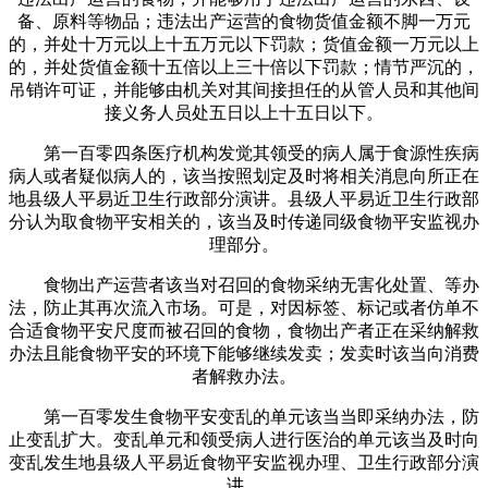
备、原料等物品；违法出产运营的食物货值金额不脚一万元
的，并处十万元以上十五万元以下罚款；货值金额一万元以上
的，并处货值金额十五倍以上三十倍以下罚款；情节严沉的，
吊销许可证，并能够由机关对其间接担任的从管人员和其他间
接义务人员处五日以上十五日以下。
第一百零四条医疗机构发觉其领受的病人属于食源性疾病
病人或者疑似病人的，该当按照划定及时将相关消息向所正在
地县级人平易近卫生行政部分演讲。县级人平易近卫生行政部
分认为取食物平安相关的，该当及时传递同级食物平安监视办
理部分。
食物出产运营者该当对召回的食物采纳无害化处置、等办
法，防止其再次流入市场。可是，对因标签、标记或者仿单不
合适食物平安尺度而被召回的食物，食物出产者正在采纳解救
办法且能食物平安的环境下能够继续发卖；发卖时该当向消费
者解救办法。
第一百零发生食物平安变乱的单元该当当即采纳办法，防
止变乱扩大。变乱单元和领受病人进行医治的单元该当及时向
变乱发生地县级人平易近食物平安监视办理、卫生行政部分演
讲。