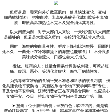
但蟹身后，毒素向外扩散至肌肉，使其快速变软、变糊，
细菌敏捷繁衍，把卵白质、逛离氨基酸分化成组胺等有毒物
质，即便高温加热也不克不及完全消弭其毒性。
以大闸蟹为例，对于大部门人来说，一天吃2至3只大闸蟹
是能够的，但若是大量摄入蟹肉，会给消化系统带来承担。
同时，海蟹的卵白量变性、鲜度下降都比河蟹慢，因而刚
死不久、一曲处正在冷冻前提下的海蟹也能够食用，不外良多
美味成分会流失，口感也会大打扣头。
·发烧、腹泻的人：过量食用易对胃形成刺激，可惹起腹
痛、腹泻、恶心、等消化道症状，晦气于病情恢复。
为指导树立准确的食物平安不雅念和科学的饮食习惯，强
化共建食物平安防地，高新区斥地“食物平安学问科普”专栏，
普及食物平安学问。泛博消费者正在享用美食同时，也应关心
食物平安。今日，推出食物平安学问科普2025年第十期。
➤ 蟹鳃：位于腹部两侧，呈灰白色，软绵绵的。鳃是螃
蟹的呼吸器官，对水进行过滤，容易富集沉金属和其他污染