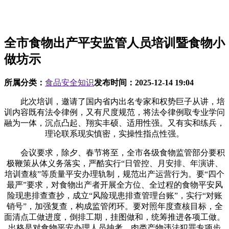
全市食物出产平安监管人员培训暨食物小
做坊示
所属分类：
食品安全知识
发布时间：
2025-12-14 19:04
此次培训，邀请了国内省内出名专家和权势巨子从讲，培
训内容既有法令律例，又有尺度规范，将法令律例取专业学问
融为一体，沉点凸起、翔实丰硕、适用性强。又有实和练兵，
理论联系现实慎密，实操性指点性强。
会议要求，除夕、春节将至，全市各级食物监管部分要积
极鞭策从体义务落实，严酷实行“日管控、月安排、年演讲、
培训查核”等质量平安办理轨制，规范出产运营行为。要“四个
最严”要求，对食物出产者开展全方位、全过程的食物平安风
险现患排查查抄，成立“风险现患排查管理台账”，实行“对账
销号”，加强复查，构成监管闭环。要对照年度查核目标，全
面清点工做进度，倒排工期，挂图做和，统筹推进各项工做。
出格是对食物平安办理人员抽考、肉类产物违法犯罪专项步