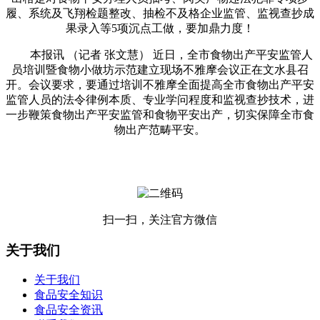
履、系统及飞翔检题整改、抽检不及格企业监管、监视查抄成
果录入等5项沉点工做，要加鼎力度！
本报讯 （记者 张文慧） 近日，全市食物出产平安监管人
员培训暨食物小做坊示范建立现场不雅摩会议正在文水县召
开。会议要求，要通过培训不雅摩全面提高全市食物出产平安
监管人员的法令律例本质、专业学问程度和监视查抄技术，进
一步鞭策食物出产平安监管和食物平安出产，切实保障全市食
物出产范畴平安。
扫一扫，关注官方微信
关于我们
关于我们
食品安全知识
食品安全资讯