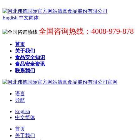
English
中文简体
全国咨询热线：4008-979-878
首页
关于我们
食品安全知识
食品安全资讯
联系我们
语言
导航
English
中文简体
首页
关于我们