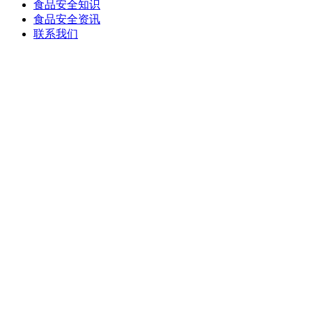
食品安全知识
食品安全资讯
联系我们