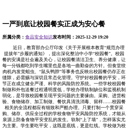
一严到底让校园餐实正成为安心餐
所属分类：
食品安全知识
发布时间：
2025-12-29 19:20
近日，教育部办公厅印发《关于开展根本教育“规范办理
提拔年”步履的通知》，提出深化整治中小学“校园餐”。校园
餐的安满是社会遍及关心，让校园餐清洁卫生、养分健康，让
每一分钱都吃到学生嘴里也是各地一曲勤奋的方针。但食堂绞
肉机内发觉蛆虫、“鼠头鸭脖”等事务也反映出校园餐仍存正在
缝隙，必需赐与深切且常态化管理。守护好校园餐的平安，环
节正在成立健全严谨、科学的风险防控系统。一些学校校园餐
制做和外包送餐过程通明度低，学校办理轨制缺位和监视机制
弱化，是导致校园餐呈现平安问题的主要缘由。采购、进货检
验、食物储存、加工制做、餐饮具清洗消毒、留样……校园餐
相关的全流程都应有细致和严酷办理。只要打制一个贯穿采
购、储存、供应全过程的学校食物平安风险防控系统，才能从
泉源上防备食物平安变乱的发生。轨制“上了墙”，怎样落实尤
为主要。学生要吃平安，这既是底线，更是红线。学校做为校