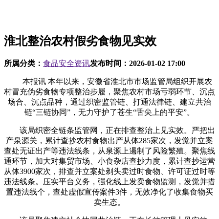
淮北整治农村假劣食物见实效
所属分类：
食品安全资讯
发布时间：
2026-01-02 17:00
本报讯 本年以来，安徽省淮北市市场监管局组织开展农
村冒充伪劣食物专项整治步履，聚焦农村市场亏弱环节、沉点
场合、沉点品种，通过织密监管链、打通法律链、建立共治
链“三链协同”，无力守护了苍生“舌尖上的平安”。
该局织密全链条监管网，正在排查整治上见实效。严把出
产泉源关，累计查抄农村食物出产从体285家次，发觉并立案
查处无证出产等违法线条，从泉源上遏制了风险繁殖。聚焦线
通环节，加大对集贸市场、小食杂店查抄力度，累计查抄运营
从体3900家次，排查并立案处剃头卖过时食物、许可证过时等
违法线条。压实平台义务，强化线上发卖食物监测，发觉并措
置违法线个，查处虚假宣传案件3件，无效净化了收集食物买
卖生态。