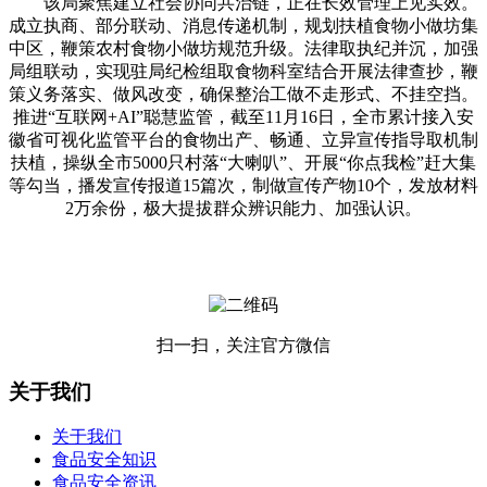
该局聚焦建立社会协同共治链，正在长效管理上见实效。
成立执商、部分联动、消息传递机制，规划扶植食物小做坊集
中区，鞭策农村食物小做坊规范升级。法律取执纪并沉，加强
局组联动，实现驻局纪检组取食物科室结合开展法律查抄，鞭
策义务落实、做风改变，确保整治工做不走形式、不挂空挡。
推进“互联网+AI”聪慧监管，截至11月16日，全市累计接入安
徽省可视化监管平台的食物出产、畅通、立异宣传指导取机制
扶植，操纵全市5000只村落“大喇叭”、开展“你点我检”赶大集
等勾当，播发宣传报道15篇次，制做宣传产物10个，发放材料
2万余份，极大提拔群众辨识能力、加强认识。
扫一扫，关注官方微信
关于我们
关于我们
食品安全知识
食品安全资讯