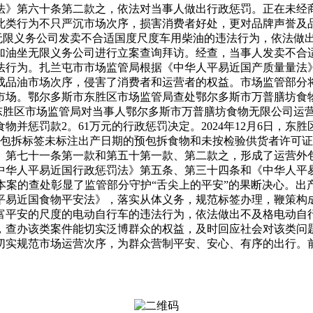
法》第六十条第二款之，依法对当事人做出行政惩罚。正在未经
此类行为不只严沉市场次序，损害消费者好处，更对品牌声誉及
无限义务公司发卖不合适国度尺度车用柴油的违法行为，依法做出罚
加油坐无限义务公司进行立案查询拜访。经查，当事人发卖不合
法行为。扎兰屯市市场监管局根据《中华人平易近国产质量量法
成品油市场次序，侵害了消费者和运营者的权益。市场监管部分
市场。鄂尔多斯市东胜区市场监管局查处鄂尔多斯市万普膳坊食
日，东胜区市场监管局对当事人鄂尔多斯市万普膳坊食物无限公司
并惩罚款2。61万元的行政惩罚决定。2024年12月6日，
包拆标签未标注出产日期的预包拆食物和未按检验供货者许可证
、第七十一条第一款和第五十第一款、第二款之，形成了运营外
中华人平易近国行政惩罚法》第五条、第三十四条和《中华人平
本案的查处彰显了监管部分守护“舌尖上的平安”的果断决心。出
易近国食物平安法》，落实从体义务，规范标签办理，鞭策构成诚信
平安的尺度的电动自行车的违法行为，依法做出不及格电动自行
，查办该类案件能切实泛博群众的权益，及时回应社会对该类问
切实规范市场运营次序，为群众营制平安、安心、有序的出行。