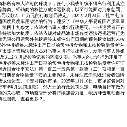
商标所有权人许可的环境下，任何小我或组织不得私行利用其注
品牌商、经销商的权益形成深远影响，以至可能面对刑事惩罚。
没款2。11万元的行政惩罚决定。2025年2月24日，扎兰屯市
适国度尺度车用柴油的行为，违反了《中华人平易近国产质量量
》第四十九条之，依法对当事人做出行政惩罚。一些运营者正在
将持续加大执度，依法依规对成品油市场各类违法违规运营行为
物无限公司运营外包拆标签未标注出产日期的预包拆食物和未按
运营外包拆标签未标注出产日期的预包拆食物和未按检验供货者许
东胜区市场监管局法律人员对当事人进行法律查抄，发觉当事人涉嫌
及未成立进货检验记实的环境失实。当事人的上述行为违反了
包拆标签未标注出产日期的预包拆食物和未按检验供货者许可证
易近国食物平安法》第一百二十五条第一款第（二）项和第一百
产日期是食物质量平安的主要保障，未标注该消息既消费者知情
运营、平安可控的市场。2025年11月10日，市场监管局对
车4辆并惩罚没款2。96万元的行政惩罚决定。电动自行车做为
题的关心取，市场监管部分将持续加管力度，峻厉冲击电动自行
前往搜狐，查看更多？。