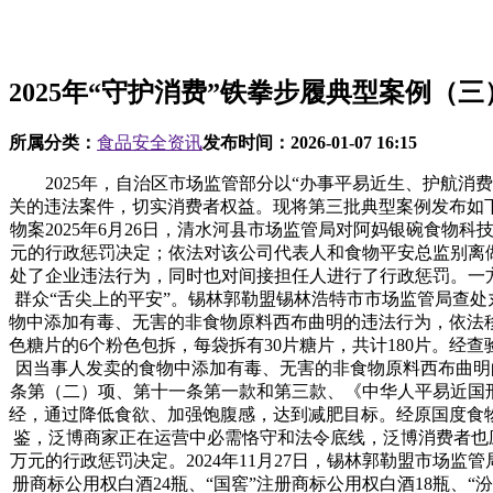
2025年“守护消费”铁拳步履典型案例（三
所属分类：
食品安全资讯
发布时间：
2026-01-07 16:15
2025年，自治区市场监管部分以“办事平易近生、护航消
关的违法案件，切实消费者权益。现将第三批典型案例发布如
物案2025年6月26日，清水河县市场监管局对阿妈银碗食
元的行政惩罚决定；依法对该公司代表人和食物平安总监别离做
处了企业违法行为，同时也对间接担任人进行了行政惩罚。一
群众“舌尖上的平安”。锡林郭勒盟锡林浩特市市场监管局查处
物中添加有毒、无害的非食物原料西布曲明的违法行为，依法移
色糖片的6个粉色包拆，每袋拆有30片糖片，共计180片。
因当事人发卖的食物中添加有毒、无害的非食物原料西布曲明的
条第（二）项、第十一条第一款和第三款、《中华人平易近国
经，通过降低食欲、加强饱腹感，达到减肥目标。经原国度食
鉴，泛博商家正在运营中必需恪守和法令底线，泛博消费者也应加
万元的行政惩罚决定。2024年11月27日，锡林郭勒盟市场
册商标公用权白酒24瓶、“国窖”注册商标公用权白酒18瓶、