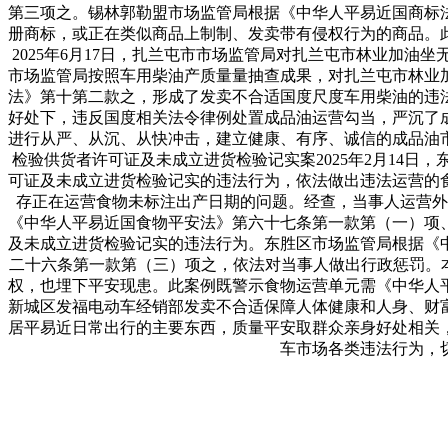
第三项之。锡林郭勒盟市场监管局根据《中华人平易近国商标
册商标，或正在类似商品上制制、发卖带有侵权行为的商品。
2025年6月17日，扎兰屯市市场监管局对扎兰屯市林业加油坐
市场监管局按照车用柴油产质量量抽查成果，对扎兰屯市林业
法》第十第二款之，形成了发卖不合适国度尺度车用柴油的违
好处下，违反国度相关法令律例处置成品油运营勾当，严沉了
进行从严、从沉、从快冲击，建立健康、有序、诚信的成品油
检验供货者许可证及未成立进货检验记实案2025年2月14
可证及未成立进货检验记实的违法行为，依法做出违法运营的食物
存正在运营食物未标注出产日期的问题。经查，当事人运营外
《中华人平易近国食物平安法》第六十七条第一款第（一）项
及未成立进货检验记实的违法行为。东胜区市场监管局根据《
二十六条第一款第（三）项之，依法对当事人做出行政惩罚。
权，也埋下平安现患。此案例既警示食物运营单元需《中华人平
新城区发福电动车经销部发卖不合适保障人体健康和人身、财富
居平易近日常出行的主要东西，质量平安取群众亲身好处相关
车市场各类违法行为，