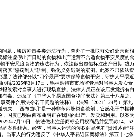
的问题，峻厉冲击各类违法行为，查办了一批取群众好处亲近相
卖标注虚假出产日期的食物和出产运营不合适食物平安尺度的食
食物平安尺度食物的违法行为，依法做出虚假标注出产日期“线万
畴落实“惩罚到人”轨制、强化义务逃溯的案例。此案不只依法查
显了法律部分以“四个最严”要求保障食物平安，守护人平易近
案2025年3月17日，锡林浩特市市场监管局对当事人发卖食
扬举报线索对当事人进行现场查抄。法律人员正在该店发觉拆有白
添加有毒、违反了《中华人平易近国食物平安法》第三十八条之。
案件合用法令若干问题的注释》（法释〔2021〕24号）第九
机关。“西布曲明”是一种非苯丙胺类食欲剂，它感化于中枢神
险，国度已明白西布曲明正在我国的出产、发卖和利用。以案为
5年7月10日，依法做出注册商标公用权商品并惩罚款14。52
商品的案件线索。经查，当事人运营的侵权商品包罗“贵州茅台”注
18瓶。当事人的行为违反了《中华人平易近国商标法》第五十七条