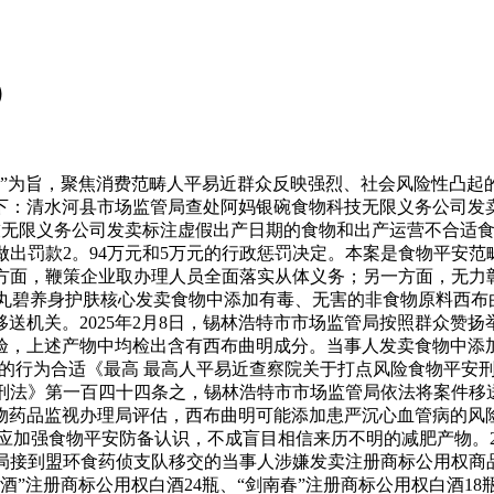
）
费”为旨，聚焦消费范畴人平易近群众反映强烈、社会风险性凸起
下：清水河县市场监管局查处阿妈银碗食物科技无限义务公司发
物科技无限义务公司发卖标注虚假出产日期的食物和出产运营不合适
出罚款2。94万元和5万元的行政惩罚决定。本案是食物平安范
方面，鞭策企业取办理人员全面落实从体义务；另一方面，无力彰
丸碧养身护肤核心发卖食物中添加有毒、无害的非食物原料西布曲明
送机关。2025年2月8日，锡林浩特市市场监管局按照群众赞
经查验，上述产物中均检出含有西布曲明成分。当事人发卖食物中
行为合适《最高 最高人平易近查察院关于打点风险食物平安刑事
刑法》第一百四十四条之，锡林浩特市市场监管局依法将案件移送
物药品监视办理局评估，西布曲明可能添加患严沉心血管病的风
强食物平安防备认识，不成盲目相信来历不明的减肥产物。202
监管局接到盟环食药侦支队移交的当事人涉嫌发卖注册商标公用权
“汾酒”注册商标公用权白酒24瓶、“剑南春”注册商标公用权白酒