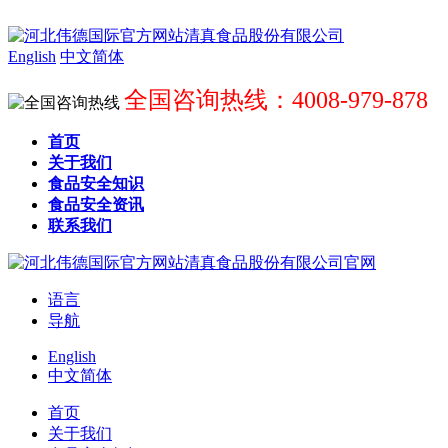
English
中文简体
全国咨询热线：4008-979-878
首页
关于我们
食品安全知识
食品安全资讯
联系我们
语言
导航
English
中文简体
首页
关于我们