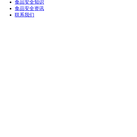
食品安全知识
食品安全资讯
联系我们