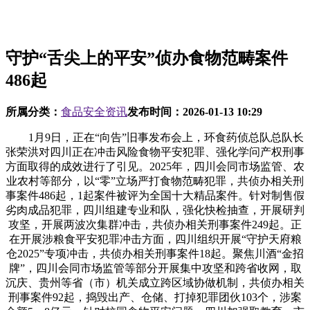
守护“舌尖上的平安”侦办食物范畴案件
486起
所属分类：
食品安全资讯
发布时间：
2026-01-13 10:29
1月9日，正在“向告”旧事发布会上，环食药侦总队总队长
张荣洪对四川正在冲击风险食物平安犯罪、强化学问产权刑事
方面取得的成效进行了引见。2025年，四川会同市场监管、农
业农村等部分，以“零”立场严打食物范畴犯罪，共侦办相关刑
事案件486起，1起案件被评为全国十大精品案件。针对制售假
劣肉成品犯罪，四川组建专业和队，强化快检抽查，开展研判
攻坚，开展两波次集群冲击，共侦办相关刑事案件249起。正
在开展涉粮食平安犯罪冲击方面，四川组织开展“守护天府粮
仓2025”专项冲击，共侦办相关刑事案件18起。聚焦川酒“金招
牌”，四川会同市场监管等部分开展集中攻坚和跨省收网，取
沉庆、贵州等省（市）机关成立跨区域协做机制，共侦办相关
刑事案件92起，捣毁出产、仓储、打掉犯罪团伙103个，涉案