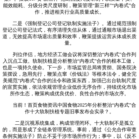
能效能耗、分级分类尺度研制，鞭策管理“新三样”“内卷式”合
作，推进相关行业高质量成长。
二是《强制登记公司登记轨制实施法子》。通过规范强制
登记公司登记法式，有序清理失信从体，通过通顺市场退出渠
道，无效提高市场退出质量和效率，鞭策提拔运营从体成长质
量。
列位伴侣，地方经济工做会议将深切整治“内卷式”合作列
入沉点工做。轨制扶植是分析整治“内卷式”合作的根本工做，
也是一项持久使命。下一步，市场监管总局将贯彻、国务院决
策摆设，急用先行，鞭策点窜《价钱法》等根本法令，健全完
美规范“内卷式”合作的法令和政策东西，加强已出台轨制尺度
的宣贯实施，依法依规管理企业低价无序合作，持续优化市场
所作生态，鞭策构成优良优价、良性合作的市场次序。
当前！首页食物资讯中国食物2025年分析整治“内卷式”合
作十大轨制扶植专题旧事发布会实录？。
二是沉视系统集成，构成管理闭环。十大轨制不是孤立
的，而是形成了全链条管理系统。事前，通过《公允合作审查
条例实施法子》防止不妥干涉市场所作行为；事中，以《反不