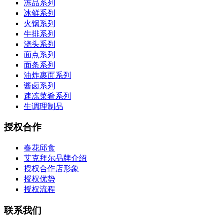
冻品系列
冰鲜系列
火锅系列
牛排系列
浇头系列
面点系列
面条系列
油炸裹面系列
酱卤系列
速冻菜肴系列
生调理制品
授权合作
春花邱食
艾克拜尔品牌介绍
授权合作店形象
授权优势
授权流程
联系我们