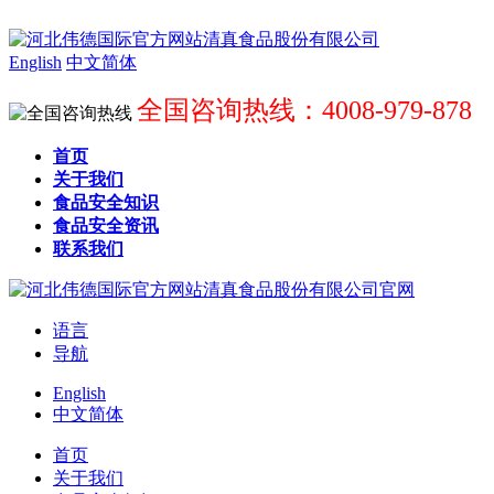
English
中文简体
全国咨询热线：4008-979-878
首页
关于我们
食品安全知识
食品安全资讯
联系我们
语言
导航
English
中文简体
首页
关于我们