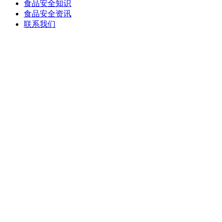
食品安全知识
食品安全资讯
联系我们