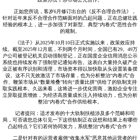
正如您所说，客岁6月修订出台的《反不合理合作法》，
针对近年来反不合理合作范畴面对的凸起问题，正在总健壮践
经验的根本上，进一步加强了对新型、典型“内卷式”恶性合作
的规制。
《法子》从2025年10月10日正式实施以来，政策效应持
续。截至2025年12月底，不到两个月时间，全国已有29。49万
户公司被登记机关启动强制登记，正在国度企业信用消息公示
系统也持续发布了强制登记通知布告。这表白大量持久破产企
业正被有序识别和清理，市场资本得以加快取从头设置装备摆
设。这不只无效激活了市场存量，也为分析整治“内卷式”合
作、鞭策市场从“数量堆叠”转向“质量比拼”供给了的轨制支持
取实践根本。久远来看，这将进一步优化营商，激励企业专注
立异取提质增效，为经济高质量成长注入持续动力，也为分析
整治“内卷式”合作供给根本。
记者提问：适才发布的十大轨制扶植涉及多个范畴和司
局，可否请您总体引见一下这些轨制正在设想和结果上有哪些
凸起特点？它们若何协同发力，系统整治“内卷式”合作？
二是针对有的运营者雇佣“收集水军”恶意其他运营者的行