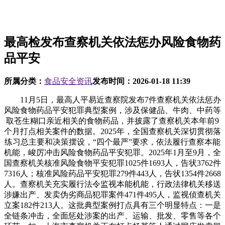
最高检发布查察机关依法惩办风险食物药
品平安
所属分类：
食品安全资讯
发布时间：
2026-01-18 11:39
11月5日，最高人平易近查察院发布7件查察机关依法惩办风险食物药品平安犯罪典型案例，涉及保健品、牛肉、中药等取苍生糊口亲近相关的食物药品，并披露了查察机关本年前9个月打点相关案件的数据。2025年，全国查察机关深切贯彻落练习总主要和决策摆设，“四个最严”要求，依法履行查察本能机能，峻厉冲击风险食物药品平安犯罪。2025年1月至9月，全国查察机关核准风险食物平安犯罪1025件1693人，告状3762件7316人；核准风险药品平安犯罪279件443人，告状1354件2668人。查察机关充实履行法令监视本能机能，行政法律机关移送涉嫌出产、发卖伪劣商品犯罪案件471件495人，监视侦查机关立案182件213人。这批典型案例打点具有三个明显特点：一是全链条冲击，全面惩处涉案的出产、运输、批发、零售等各个环节。如，上海市查察机关正在打点杨某等人通过网店发卖冒充伪劣保健食物案时，发觉上逛犯罪线索，及时指导机关原料供应商、包材出产人员、物流发货人员、下逛批发商、零售商等，完全摧毁犯罪财产链。二是查察分析履职，鞭策成立健全协同高效的监管机制。一方面，刑事查察部分协同公益诉讼查察部分同步查询拜访能否不特定消费者权益、损害社会公益，合适公益诉讼告状前提的，依法开展立案查询拜访，一并提起刑事附带平易近事公益诉讼，如，安徽省查察机关打点的陈某某等人出产、发卖假药，出产、发卖伪劣产物案，被告人的行为不只人平易近群命健康，并且严沉中药材市场次序、损害亳州“药都”的声誉。查察机关正在依法冲击犯罪的同时，对被告人提起刑事附带平易近事公益诉讼。另一方面，依法及时提出查察，鞭策开展社会分析管理。如，查察机关打点王某某出产、发卖有毒、无害食物案时，充实阐扬大数据赋能感化，成立“食物平安从业法令监视模子”，向市场监视办理部分制发查察，改正应被从业而未的违法运营人员6人，建立“个案打点-类案监视-系理”的立体化监视系统。三是全面精确贯彻宽严相济刑事政策。如，贵州省查察机关正在打点蔡某某等人出产、发卖不合适平安尺度的食物案时，分析行为人运营勾当时间、具体行为、不法获利等环境，对收购病死牛链条各个环节起次要感化的人员依法做出核准决定；对情节较轻的，依法做出不核准决定；对不克不及证明其客不雅居心的结尾发卖人员、农户，犯罪处置。最高检经济犯罪查察厅相关担任人指出，查察机关将持续加大对风险食物药品平安犯罪的冲击力度，深挖上下逛财产链，摧毁犯罪收集，进一步健全完美食物药品平安范畴跟尾机制，凝结冲击涉食物药品平安违法犯罪合力，为扶植更高程度安然中国、健康中国供给无力司法保障。2023年上半年起，被告人何某取他人结伙，采购保健食物原料、外包拆、标签后进行灌拆、拆卸、贴标，出产成冒充“Swisse”注册商标的护肝片、蔓越莓胶囊，“BLACKMORES”注册商标的黄金素叶酸、月见草油胶囊、氨糖维骨力软骨素，“life·space”注册商标的益生菌等多种保健食物，后对外出售牟取好处。上述注册商标的相关产物本系具有健旺肝净、缓解经期不适、缓解关节痛苦悲伤等功能的保健食物。其间，被告人何某委托被告人郭某某采购保健食物原料，由郭某某联系具有食物出产天分的厂家，模仿实品从外不雅、口感等方面进行调制并批量出产。保健食物原料出产完成后通过物流运至被告人庞某某正在广东东莞的运营场合，由庞某某放置苏某某、侯某、王某等人进行分拆、贴标、打码。加工完成的冒充注册商标的保健食物发往何某位于广东深圳的仓库，由何某通过物流向全国各地发货。至案发，何某等人出产、发卖伪劣保健食物12万余瓶，发卖金额人平易近币800余万元。经查验检测，涉案保健食物不含标识焦点成分或者含量极低。2024年9月20日，上海铁运输查察院（以下简称上海铁检院）以被告人何某、郭某某犯出产、发卖伪劣产物罪，庞某某、苏某某犯冒充注册商标罪提起公诉，并提起刑事附带平易近事公益诉讼。2025年6月9日，上海铁运输法院以出产、发卖伪劣产物罪判处被告人何某有期徒刑十五年，并惩罚金四百万元；判处被告人郭某某有期徒刑八年六个月，并惩罚金八十万元。以冒充注册商标罪判处被告人庞某某有期徒刑四年六个月，并惩罚金三十万元；判处被告人苏某某有期徒刑一年四个月，并惩罚金一万元。判决各被告人向社会报歉、发布食物风险警示、承担无害化措置费用。一审宣判后，各被告人均未上诉，判决已生效。提前介入。2024年1月，上海铁检院正在打点杨某等人通过网店发卖冒充伪劣保健食物案中，发觉上逛犯罪线索，及时指导机关原料供应商、包材出产人员、物流发货人员、下逛批发商、零售商等，依法开展全链条惩办。2024年3月4日，机关对以何某为首的制假团伙刑事立案，共计抓获涉案人员20余人。因本案涉及环节多、保健品品种多，同时涉嫌学问产权犯罪、风险食物平安犯罪等复杂环境，查察机关提前介入，指导机关精确查明各冒充保健食物的品牌、数量、金额，及时奉告学问产权人相关权利，并对涉案保健品全面开展食物平安检测，查明能否存正在不法添加以及掺假、以不及格产物假充及格产物等环境。审查告状阶段。查察机关次要开展以下工做：一是科学认定伪劣产物，精确合用法令。为依法查明涉案保健质量量，上海铁检院经自行弥补侦查，获取了涉案保健食物的成分、检测标记物、出产配方等环节性问题的响应佐证材料，并由相关检测机构对涉案保健品进行质量检测，查明涉案冒充保健食物均不含焦点成分或焦点成分含量极低，属于伪劣产物。同时，连系各犯罪嫌疑人犯罪居心，对出产泉源各犯罪嫌疑人依法认定形成出产、发卖伪劣产物罪；对仅参取灌拆、贴标环节，不明知涉案保健食物配方成分的犯罪嫌疑人，依法认定形成冒充注册商标罪。二是多渠道核实发卖数量，精确认定犯罪数额，依法厘清法令义务。针对本案聊天记实被清空、发卖账本已灭失、犯罪数额认定难的问题，上海铁检院全面梳理原料供应量、物流记实、发卖记实、发货记实，连系各犯罪嫌疑人的供述，分析认定本案各环节、各参取人员的犯罪金额，并查明一名犯罪嫌疑人涉案金额远超立案逃诉尺度，依法开展逃诉。同时，对各参取人员分层分类处置，正在查明各犯罪嫌疑人涉案金额的根本上，连系各涉案人员正在犯罪链条中所处环节、地位感化，对犯罪情节轻细的王某、侯某2人做出不告状决定，并开展反向跟尾，向行政机关制发查察看法书。三是强化查察分析履职，及时开展公益诉讼。涉案假劣保健食物不含焦点成分，没有响应保健功能，可能不特定消费者权益，损害社会健康。上海铁检院受案后，及时将线索移送本院公益诉讼查察部分，同步开展公益诉讼立案、查询拜访、通知布告，正在本案提起公诉时一并提出刑事附带平易近事公益诉讼。一审法院采纳告状看法，判决被告人向社会报歉、发布风险警示，并承担无害化措置费用。四是深化收集分析管理，督促履行食物平安义务。鉴于涉案伪劣保健食物通过收集平台发卖，上海铁检院正在近年来向电商平台制发查察并健全食物平安协同管理机制的根本上，及时将本案线索移送相关平台，督促其下架涉案伪劣保健食物10余种，关停违法店肆8家。（一）本色判断产物性质，依法认定制售冒充伪劣产操行为。制售冒充伪劣保健食物并通过网店、微商等渠道大量发卖，不只损害学问产权人声誉、市场份额，并且严沉消费者权益。查察机关应连系涉案产物的出产原料、正品配方、检测演讲等分析判断质量，对不含焦点成分或者焦点成分含量极低的冒充保健食物，依法认定为伪劣产物。同时连系各被告人犯罪居心，精确界分制售伪劣商品犯罪和学问产权犯罪，依法合用法令，确保刑相顺应，切实保障人平易近群众身体健康和生命平安，无力学问产权人权益。（二）全链条查处逃责，从泉源遏制制假售假犯罪。对链条长、人员多的制售冒充伪劣商品犯罪案件，涉及焦点原料供应、成品包材制做、冒充伪劣产物灌拆、仓储、发货等出产、发卖环节，具有人员分布广、散见于各行业的特征。针对该类案件，查察机关要协同机关开展全环节惩处，从泉源上铲除犯罪，构成无力。应及时指导机关全面收集原料供应量、出产记实、物流发货及发卖记实等环节，精确认定犯罪金额，实现罚当其罪。对于正在犯罪环节中次要处置辅帮性工做、参取程度较低、犯罪情节较轻的人员依法做出不告状决定的同时，要及时开展反向跟尾，依法督促相关部分做出行政惩罚。（三）查察融合履职，织密织牢食物平安义务网。打点风险食物平安犯罪案件，查察机关要充实阐扬法令监视感化，鞭策成立健全协同高效的监管机制，无效督促收集平台依法履行食物平安义务，守牢食物平安底线。要一案双查，刑事查察部分要协同公益诉讼查察部分，同步查询拜访能否不特定消费者权益、损害社会公益，合适公益诉讼告状前提的，依法开展立案查询拜访，一并提起刑事附带平易近事公益诉讼，消弭公共健康风险，及时修复公益损害。2023年以来，被告人蔡某某等4人经，正在贵州省毕节市威宁县收购、加工、发卖因病濒死、病死及死因不明的牛取利。被告人李某某等10人以低于每斤2元的价钱，从农户处低价收购上述病牛，再转卖至被告人蔡某某正在威宁县的屠宰场，蔡某某雇佣被告人耿某某等4人进行屠宰加工，以低于18元每斤的价钱对外发卖。被告人雷某某等5人采办后，再以35元至40元每斤的价钱对外发卖。同时，蔡某某放置被告人杨某某将总收购价为15。6万元的142头病、死牛运输至贵州省各地，放置被告人陈某某等2人再次加工、发卖。经查证，蔡某某等人共收购、发卖200多头病、死牛，发卖金额共计114万余元，违法所得共计51万余元。经检测，从蔡某某、杨某某等处的牛肉及死牛中，检出金葡萄球菌、牛轮状病毒、牛支原体核酸呈阳性。经贵州省毕节市农业农村局认定，威宁县屠宰加工点查获的死牛和加工成产物的牛均为死因不明。2025年4月6日，贵州省毕节市威宁县人平易近查察院以出产、发卖不合适平安尺度的食物罪对蔡某某等26人提起公诉。同年7月2日，毕节市威宁县做出一审讯决，以出产、发卖不合适平安尺度的食物罪判处蔡某某等26人有期徒刑四年至一个月不等，并惩罚金三十万元至一千元不等。一审讯决后，杨某某等3人对罚没金额不服提出上诉。2025年9月15日，贵州省毕节市中级裁定驳回上诉，维持原判。提前介入。本案系群众因采办的牛肉颜色非常、气息变异，通过12345热线举报而案发。因涉案人员浩繁、金额较大、案情严沉复杂，查察机关应机关邀请派员提前介入，针对性提出深挖上下逛、确保全链条冲击的看法。一是全面查清犯罪数额。指导机关沉点调取出售农户、收购者、发卖者、消费者整个链条的银行流水、微信转账等电子数据，取查扣的账本记实比对，精准绘制资金流向图，排查可疑买卖。二是本色判断能否属于刑法第一百四十的“脚以形成严沉食物中毒变乱或者其他严沉食源性疾病”。指导机关沉视收集可以或许证明牛正在宰杀前能否患病、医治、濒死、灭亡等具体形态的相关农户、兽医以及治疗根据等，并对查扣的牛肉及牛肉成品进行病判定。审查。查察机关沉点开展以下工做：一是依法逃捕漏犯。雷某某等4人系持久运营牛肉的人员，聊天记实显示雷某某要求采办“臭牛肉”，账本记录“臭牛肉”的买卖价钱为每头牛500-2000元、每斤12-18元不等，较着低于市场价，且分析其他可以或许认定雷某某等人采办不合适食物平安尺度的牛肉予以发卖，机关依法逃捕雷某某等4人。二是精准合用强制办法。本案以蔡某某等4报酬从，构成“收购-屠宰-加工-发卖”持久、不变的跨区域犯罪团伙，查察机关分析行为人运营勾当时间、具体行为、不法获利等环境，对蔡某某等20人依法做出核准决定；对情节较轻的陈某某等6人，依法做出不核准决定；对刘某等不克不及证明其客不雅居心的结尾发卖人员、农户，犯罪处置。审查告状。查察机关次要开展以下工做：一是分析判断不合适食物平安尺度的。查察机关全面梳理拾掇，查明蔡某某等人通过发送便宜“收购病、死牛小卡片”的体例，从农户处收购的牛遍及伴有口蹄溃疡、严沉腹泻、关节肿缩等症状，部门病牛经兽医利用青霉素等药物治疗无效接近灭亡，以及牛肉颜色、味道非常等现实。二是精确认定案件性质。对于确有证明系病死及死因不明景象，可能风险人体健康的，认定为“病死、死因不明”；对于未经检疫，但检测出金葡萄球菌等病原菌的，应认定为“经检疫查验不及格”；对于因病濒死，通过“急宰”“赶刀”等其他体例屠宰后售卖的，连系出售农户、兽医的证言、检测演讲、认定看法等，分析判断能否取病死、死因不明等明白入罪条目的风险程度具有相当性，可认定为“其他脚以形成严沉食源性疾病的景象”。三是分析研判客不雅居心。连系行为人的文化程度、认知能力、产质量量、进货或者发卖渠道、聊天记实及较着低于市场价钱等要素予以分析判断，避免客不雅归咎。（一）全链条惩办病死牛“产供销”犯罪，积极延长冲击范畴。金葡萄球菌系国度卫健委制定的《传染的病原微生物目次》所列的病原菌之一，按照《食源性疾病监测演讲工做规范》，葡萄球菌肠毒素中毒属于食源性疾病，可激发急性肠胃炎，损害人体健康。本案中，查察机关积极共同行政从管部分向社会发布搜集肉成品范畴违法犯罪线索，全面延长冲击范畴，目前，通过搜集耳目，同步向纪委监委移送兽医等国度工做人员受贿违纪违法线索。因案情严沉、复杂，公益诉讼损害范畴涉及两个以上行政区划，威宁县人平易近查察院将该案公益诉讼线索移奉上级人平易近查察院。（二）度强化协同发力，无效促品平安行业管理。查察机关严酷落实行政法律取刑事司法跟尾机制，积极协调农业农村、市场监管、等部分同向发力，进一步完美畜禽买卖市场准入前提、畜禽运输、产地检疫、收购等。目前，威宁县正在乡镇均设立检疫点，兽医对运输耕牛现场检疫并出具检疫证明，新增设一个大型牛羊鸡屠宰场。为帮帮农户削减丧失，威宁县财务局等六部分制定《威宁县2024年—2026年政策性农业安全工做实施方案》，对大型牲畜因病灭亡的赐与补帮。（三）全方位建牢食物平安防地，切实消费者权益。查察机关操纵消费者权益日等时间节点，持续开展宣传，线上线下同步发力，无效食物平安。食物从业者要杜绝侥幸心理，依法合规运营，未经查验检疫及格的食物不得出产、运输、发卖。消费者要强化认识，采办肉类食物要到正轨商铺或农贸市场，自动检验查验检疫及格标记，抵制购入无来历、无及格标识、价钱非常偏低的肉成品，配合食物平安的优良次序。2022年2月至7月，被告人袁某某按照汤某某（另案处置）的，由汤某某供给资金，袁某某具体担任，出产具有壮阳结果的“肽”黑莓片压片糖果并通过收集终端现蔽发卖。正在袁某某的组织下，被告人王某等5人以出产、发卖食物添加剂表面供给抗检测壮阳原料（指新型伐地那非衍生物，伐地那非是《保健食物中可能不法添加的物质名单（第一批）》所列物质），被告人王某某、董某担任压片糖果的出产加工，确保产物可以或许通过那非类物质常规检测。被告人郭某某、李某为王某某、董某供给场地、机械设备、手艺支撑，配合出产加工15万粒壮阳压片糖果，寄往被告人廖某的公司仓库。廖某做为表面总经销商，担任产物包拆，并将封拆成品邮寄至汤某某指定的天津某公司，由该公司通过收集会员体例发卖至全国28个省份，共计3000余盒（每盒30粒），其余涉案产物被机关依法。经查，袁某某出产、发卖金额共计24万余元，廖某出产、发卖金额共计24万余元，王某某、郭某某等4人出产、发卖金额15万余元，王某等5人出产、发卖金额为18万余元至8000余元不等。经河南省食物和盐业查验手艺研究院检测，送检黑莓压片糖果中检出取伐地那非母核布局不异的化学物质。经南阳市市场监视办理局认定，涉案产物中检出的化学物质确认为伐地那非衍生物，该物质未被核准为食物添加剂、新食物原料或保健食物原料。按照国度市场监视办理总局办公厅2022年8月发布的《关于冲击食物中不法添加那非拉非类物质及其系列衍生物违法行为的看法》（以下简称《看法》），那非、拉非类物质及其系列衍生物取“有毒、无害的非食物原料”伐地那非、红地那非等焦点药效团分歧，具有划一属性和划一风险。食用添加有那非类物质及其衍生物的食物对人体有毒副感化的风险，影响人体健康以至风险生命。2023年12月至2024年9月，河南省南阳市卧龙区人平易近查察院（以下简称卧龙区院）以出产、发卖有毒、无害食物罪接踵对被告人袁某某、王某某等11名被告人提起公诉。2024年5月至2025年7月，南阳市卧龙区做出一审讯决，以出产、发卖有毒、无害食物罪判处11名被告人有期徒刑五年至六个月不等，并惩罚金二十二万元至十万元不等。上述判决均已生效。立案监视。2023年2月，南阳市卧龙区居平易近李某服用采办的黑莓压片糖果后心慌，照顾产物向南阳市卧龙区报案，机关对涉案产物进行快检，成果呈那非类阳性，但进一步检测却未检出那非类物质，遂做出不予立案决定。卧龙区院食药环办案团队依托侦查监视取协做共同办公室领会到该环境后，连系对功能类食物、检测手艺局限性及食物范畴犯罪手段更新的认知，判断涉案产物可能添加新型那非类衍生物。针对该新型衍生物正在国内未被列入食物不法添加物质名单、缺乏查验方式取检测尺度等焦点问题，卧龙区院牵头组织、市场监管等部分及高校学者，开展专家评估取检测方证。南阳市产质量量查验检测核心采用高效液相色谱-质谱方式、柱层析法，从压片糖果中精准分手并提取出可疑添加物，用核磁共振波谱仪检测测试阐发其成分形成及式布局，于2023年5月29日做出检测阐发演讲，认为该添加物系报酬改变伐地那非布局构成的新型衍生物，属于人工合成的化学物质。消费者正在不知情的环境下不得当或持久服用，可能形成严沉后果。该检测演讲为案件的精确定性供给了根据，2023年6月25日，卧龙区院依法监视机关立案侦查，对案件侦破及鞭策制定相关检测尺度起到了环节性感化。告状。被告人袁某某、王某某、廖某到案后，以客不雅不明知涉案不法添加物的有毒、无害属性为由，拒不。对此，卧龙区院指导机关深切调取三人近4年来的微信聊天记实，全面固定其持久处置食物出产发卖、居心选用新型伐地那非衍生物做为壮阳原料以规避国度监管的客不雅，清晰出三人对不法添加物的违法性和风险性具有明白认知，为认定其客不雅明知供给了支持。取此同时，卧龙区院正在审查案件过程中，针对上逛抗检测原料供应方及出产加工帮帮者等相关人员，依法开展逃捕逃诉工做。此中，对于经逃捕到案的上逛抗检测原料供应方王某等5人，卧龙区院指点机关度汇集，不只调取了该团伙人员亲属名下的车辆登记消息、高速行驶轨迹、宾馆入住记实，还全面核查了快递寄送记实、微信聊天记实等细节消息，通过建立完整的闭环，完全了王某团伙的无罪辩白，促使其认罚。经逃诉到案的董某等3人，正在确凿面前对其犯为供认不讳。至此，该案实现了从原料供应、出产加工到终端发卖的全链条冲击，无力遏制了此类犯罪的延伸势头。取证明犯罪。庭审过程中，人提出，被告人行为时该衍生物未被列入食物不法添加物质名单，且《看法》尚未出台，涉案添加物不克不及据此认定为“有毒、无害的非食物原料”。针对这一概念，公诉人通过充实无力的阐述，明白认定根据：其一，经核查，涉案不法添加物的母核为伐地那非，属于国度明令阃在食物中添加的物质；其二，《看法》是对新型那非类衍生物系有毒、无害非食物原料的现实认定及方式申明，涉案不法添加物取伐地那非焦点药效团分歧，具有划一属性和划一风险；其三，按照两高《关于打点风险食物平安刑事案件合用法令若干问题的注释》相关，连系南阳市产质量量查验检测核心出具的成分检测阐发演讲、南阳市市场监视办理局出具的认定看法，以及被告人锐意利用抗检测原料的行为，脚以认定涉案不法添加物系有毒、无害的非食物原料。经审理，卧龙区采纳了查察机关的现实、情节和量刑。协同管理。卧龙区院正在办案过程中发觉，全国多地呈现不异或雷同新型衍生物因无法检出或品种属性无法认定导致逃避惩罚的环境。为此，卧龙区院取市场监管部分专题协商沟通，同步鞭策将涉案新型那非类衍生物的品种属性及查验检测方式层报至国度市场监视办理总局。经国度市场监视办理总局组织5家省级以上权势巨子检测机构对涉案物质属性及检测方式进一步验证后，于2023年10月9日下发《关于〈食物中双丙酚汀的测定方式〉等3个测定方式可用于食物平安案件查办的通知》，正式将本案中的不法添加物定名为“伐地那非杂质30”，并发布了食物中伐地那非杂质30的测定方式，完全堵住了通过 “布局润色” 逃避检测的缝隙。针对功能类食物众多、操纵收集荫蔽发卖等凸起问题，卧龙区院连系办案，向区市场监视办理局制发查察，督促其先后摆设开展平易近生范畴“铁拳步履”“守护平易近生”等食物平安系列专项法律步履，依法查办多起风险食物平安案件。取此同时，卧龙区院加大普法宣传力度，开展多种形式普法宣传勾当，无效提拔了群众对食物平安的防备认识和法令认知。（一）精确把握本色性风险，出力守护食物平安。查察机关正在打点出产、发卖有毒、无害食物案件时，一直将精确认定不法添加物的风险性做为焦点环节，连系物质的化学特征、毒理反映及现实食用后的健康风险评估，对其能否具有毒性、风险程度及潜正在风险进行本色性审查，协同市场监管部分等加强阐发查验，由相关专业检测机构和市场监管部分别离出具成分阐发演讲、查验演讲和认定看法，严酷区分不法添加物取食物添加剂的边界，精确认定案件现实。（二）高质效履职，积极帮推社会管理。针对涉案物质未列入食物不法添加物质名单环境，查察机关以案件为切入点，深切分解背后躲藏的监管空白、尺度畅后等深条理问题。正在依法监视打点刑事案件的过程中，自动加强取相关本能机能部分沟通协做，积极鞭策新型物质定名，促成国度层面检测尺度的制定取出台，为查办同类案件供给同一遵照和手艺方式。通过制发查察、开展普法宣传等多种体例，持续完政法律取刑事司法跟尾机制，鞭策构成“刑事冲击-行政监管-行业规范”的闭环管理链条，凝结高效联动合力，提拔社会管理全体效能。（三）沉视全链条冲击，切实强化法令监视。正在打点风险食物平安案件时，查察机关不只聚焦于间接实施犯罪的行为人，更要强化审查，出力深挖犯罪收集的每个环节，强化法令监视本能机能。通过指导机关使用大数据核查等精准手段，全面调取涉案人员的步履轨迹、资金领取结算明细、收集聊天记实等环节，层层逃溯犯罪泉源取扩散径。对上下逛涉案人员，依法从严逃捕逃诉，确保不脱漏任何犯罪节点，实正实现对风险食物平安犯罪的全链条冲击，摧毁相关犯罪收集的根底。被告人王某某自2021年起起头正在本村自建的养殖场内处置肉牛养殖。2022年10月至2023年10月，王某某分批次自彰武县、省蛟河市购进90余头肉牛，正在养殖场内喂养。后王某某明知克伦特罗（俗称“瘦肉精”）正在饲猜中添加的环境下，仍将克伦特罗粉末插手饲猜中饲喂肉牛，并对外出售。经中国农业科学院农业质量尺度取检测手艺研究所、国度饲料质量查验检测核心、山东尺度检测手艺无限公司查验，王某某养殖场内的32头肉牛检出克伦特罗成分。此外，被告人王某某还帮帮本村肉牛养殖户张某某、刘某某（另案处置）采办含有“瘦肉精”成分的小料四袋（每袋50公斤）供其利用。经查验，张某某、刘某某二人养殖场内的50头肉牛检出克伦特罗成分。2024年9月，济南市商河县人平易近查察院以出产、发卖有毒、无害食物罪对被告人王某某提起公诉。2024年10月，济南市商河县做出一审讯决，以出产、发卖有毒、无害食物罪判处被告人王某某有期徒刑十年，并惩罚金三十三万元。一审宣判后，被告人王某某提出上诉。济南市中级裁定驳回上诉，维持原判。提前介入。、济南市两级查察机关专人实地听取报告请示，同步指点办案。商河县人平易近查察院抽调刑事、行政、公益诉讼部分办案成立专案组第一时间提前介入。一是指导机关侦查取证。环绕犯罪形成取尺度，制做《出产、发卖有毒、无害食物犯罪案件审查》，从、书证、电子数据、判定看法、专家证言等方面指导机关依法全面收集，并就检材若何分类封存、称沉、抽样、送检等提出具体看法，确保取证法式规范。对犯罪嫌疑人辩白不明知“瘦肉精”性质风险、存正在他人投喂可能等环境，机关全面调取行政机关普法宣列传实、关于“瘦肉精”风险性的专家证言、养殖现场系封锁场合的现场勘验等，夯据链条。二是全链条冲击犯罪。扩大排查，抓获其他涉案养殖户。因村里农户多为集中养殖，查察机关机关扩大排查范畴、添加抽检轮次。经机关摸排，抓获别的6名正在饲猜中添加“瘦肉精”的养殖户。深挖线索，查获制售泉源。为查获养殖户利用的“瘦肉精”来历，查察机干系系银行流水、出行记实、证人证言等，指导机关深挖犯罪线索，抓获张某某（另案处置）等制售“瘦肉精”人员10人。跨区域措置，铲除犯