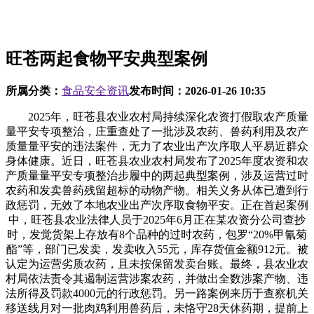
旺苍两起食物平安典型案例
所属分类：
食品安全资讯
发布时间：
2026-01-26 10:35
2025年，旺苍县农业农村局持续深化农资打假取农产质量
量平安专项整治，庄重查处了一批涉及农药、兽药利用及农产
质量量平安的违法案件，无力了农业出产次序取人平易近群众
身体健康。近日，旺苍县农业农村局发布了2025年度农资和农
产质量量平安专项整治步履中的两起典型案例，涉及运营过时
农药和发卖兽药残留超标的动物产物。相关义务从体已遭到行
政惩罚，无效了本地农业出产次序取食物平安。正在首起案例
中，旺苍县农业法律人员于2025年6月正在某农资分公司查抄
时，发觉货架上存放有8个品种的过时农药，包罗“20%甲氰菊
酯”等，部门已发卖，发卖收入55元，库存货值金额912元。被
认定为运营劣质农药，且未按保留发卖台账。最终，县农业农
村局依法责令其遏制运营涉案农药，并做出全数涉案产物、违
法所得及罚款4000元的行政惩罚。另一路案例来历于查察机关
移送线月对一批肉鸡利用兽药后，未恪守28天休药期，提前上