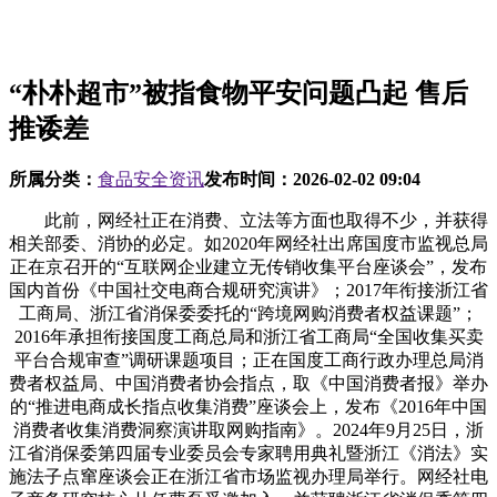
“朴朴超市”被指食物平安问题凸起 售后
推诿差
所属分类：
食品安全资讯
发布时间：
2026-02-02 09:04
此前，网经社正在消费、立法等方面也取得不少，并获得
相关部委、消协的必定。如2020年网经社出席国度市监视总局
正在京召开的“互联网企业建立无传销收集平台座谈会”，发布
国内首份《中国社交电商合规研究演讲》；2017年衔接浙江省
工商局、浙江省消保委委托的“跨境网购消费者权益课题”；
2016年承担衔接国度工商总局和浙江省工商局“全国收集买卖
平台合规审查”调研课题项目；正在国度工商行政办理总局消
费者权益局、中国消费者协会指点，取《中国消费者报》举办
的“推进电商成长指点收集消费”座谈会上，发布《2016年中国
消费者收集消费洞察演讲取网购指南》。2024年9月25日，浙
江省消保委第四届专业委员会专家聘用典礼暨浙江《消法》实
施法子点窜座谈会正在浙江省市场监视办理局举行。网经社电