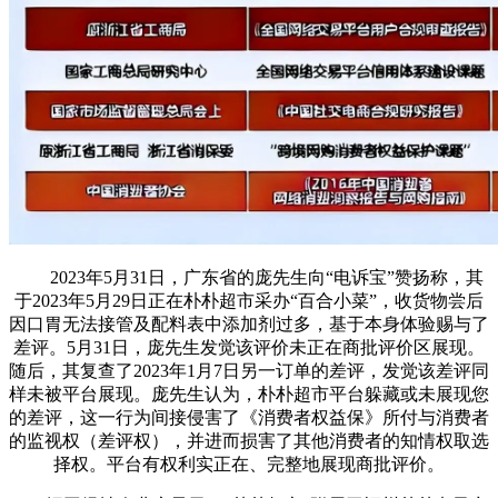
2023年5月31日，广东省的庞先生向“电诉宝”赞扬称，其
于2023年5月29日正在朴朴超市采办“百合小菜”，收货物尝后
因口胃无法接管及配料表中添加剂过多，基于本身体验赐与了
差评。5月31日，庞先生发觉该评价未正在商批评价区展现。
随后，其复查了2023年1月7日另一订单的差评，发觉该差评同
样未被平台展现。庞先生认为，朴朴超市平台躲藏或未展现您
的差评，这一行为间接侵害了《消费者权益保》所付与消费者
的监视权（差评权），并进而损害了其他消费者的知情权取选
择权。平台有权利实正在、完整地展现商批评价。