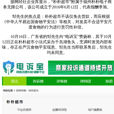
据网经社企业库显示，“朴朴超市”附属于福州朴朴电子商
务无限公司，该公司成立于2016年6月12日，代表报酬李旭。
邹先生的焦点是：朴朴超市不该仅免去货款，而应根据
《中华人平易近国食物平安法》等相关，对发卖不合适平安尺
度食物的行为进行赏罚性补偿。
10月16日，广东省的邹先生向“电诉宝”赞扬称，其于10月
12日正在朴朴超市小法式采办千岛湖鱼头，烹调时发觉内部有
味，存正在严沉食物平安现患。邹先生当即联系售后，邹先生
均未同意。