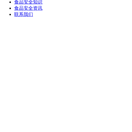
食品安全知识
食品安全资讯
联系我们