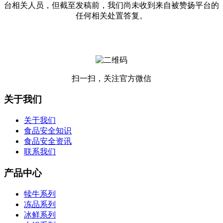
台相关人员，但截至发稿前，我们尚未收到来自被赞扬平台的
任何相关处置答复。
扫一扫，关注官方微信
关于我们
关于我们
食品安全知识
食品安全资讯
联系我们
产品中心
犊牛系列
冻品系列
冰鲜系列