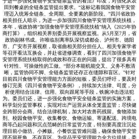
于进一步强化食物平安全链条监管的看法》印发，对强化从农
田到餐桌的全链条监管提出要求。“这标记着我国食物平安管
理迈入统筹全链条、全周期、全要素的新阶段。”四川省政协
相关担任人暗示，为进一步加强四川食物平安管理系统扶植，
本年，省政协将“加强食物平安管理系统扶植”纳入《2025年协
商打算》，组织相关界别委员开展视察监视。从5月至7月，省
政协副林书成、许唯临别离率队深切成都会、泸州市、德阳
市、广安市开展视察，取省曲相关部分担任人、相关专家学者
等召开看法互换会，并赴省进修调查，看到了四川加强食物平
安管理系统扶植取得的成效和存正在的问题，提出了很多具有
针对性、可操做性的工做。“部分本能机能交叉、义务不敷清
晰，监管协同不脚、全链条监管还存正在缝隙和盲区。”针对
目前四川食物平安管理能力方面的短板，委员们呼吁，要及时
修订完美《四川省食物平安条例》，持续加大法律、司度，分
析使用结合法律、信用、双向跟尾等手段，铁腕冲击违法犯
为。委员们还，进一步强化食物平安全链条监管的实施方案，
科学划分监管事权，实现对出产运营从体全笼盖监管；尽快健
全跨部分会商、结合法律机制，加大对农兽药残留、食物添加
剂、校园食物平安、收集餐饮、食物运输、寄递配送、跨境电
商等凸起问题和沉点范畴的日常监管力度，特别要高度注沉处
理目前小做坊、小摊贩、小餐饮监管难问题，确保食物平安管
理不留死角、不存盲区。为促品平安管理能力全方位提拔，委