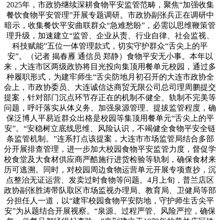
2025年，市政协继续深耕食物平安监管范畴，聚焦“加强收集
餐饮食物平安管理”开展专题调研。市政协副张兵正在调研中
暗示，收集餐饮平安曲联群众“急难愁盼”，必需以思维鞭策管
理升级，加速建立“监管、企业从责、行业自律、社会监视、
科技赋能”五位一体管理款式，切实守护群众“舌尖上的平
安”。（记者 揭春雁 通信员 郑静）食物平安无小事。本年以
来，大连市区两级政协将目光投向集顶用餐单元校园，通过多
种履职形式，为建牢师生“舌尖防地月初召开的大连市政协全
会上，市政协委员、大连诚信达商贸无限公司总司理周鹏提交
提案，针对部门沉点环节存正在的机制不健全、轨制不完美等
问题，呼吁落实从体义务、加强泉源管理、提拔监管程度，确
保泛博人平易近群众出格是校园等集顶用餐单元“舌尖上的平
安”。“安稳树立底线思维、风险认识，不竭健全食物平安全链
条监管机制。”连系打点该提案，大连市市场监管局结合多部
分开展排查管理，进一步加大校园食物平安监管力度，督促学
校食堂及大食材供应商严酷施行进货检验等轨制，确保食材来
历可逃溯。同时，对校园周边食物运营单元开展专项查抄，沉
点整治无证运营、发卖过时食物等问题。4月上旬，普兰店区
政协副张胜涛带队取区市场监视办理局、教育局、卫健局等部
分担任人一道，以“建牢校园食物平安防地，守护师生舌尖平
安”为从题结合开展视察。“泉源、过程严管、风险严控，确保