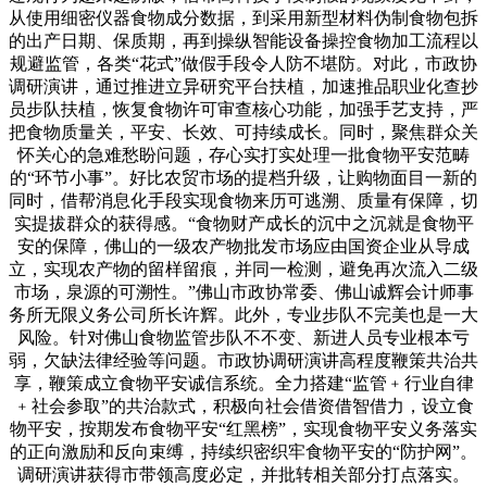
从使用细密仪器食物成分数据，到采用新型材料伪制食物包拆
的出产日期、保质期，再到操纵智能设备操控食物加工流程以
规避监管，各类“花式”做假手段令人防不堪防。对此，市政协
调研演讲，通过推进立异研究平台扶植，加速推品职业化查抄
员步队扶植，恢复食物许可审查核心功能，加强手艺支持，严
把食物质量关，平安、长效、可持续成长。同时，聚焦群众关
怀关心的急难愁盼问题，存心实打实处理一批食物平安范畴
的“环节小事”。好比农贸市场的提档升级，让购物面目一新的
同时，借帮消息化手段实现食物来历可逃溯、质量有保障，切
实提拔群众的获得感。“食物财产成长的沉中之沉就是食物平
安的保障，佛山的一级农产物批发市场应由国资企业从导成
立，实现农产物的留样留痕，并同一检测，避免再次流入二级
市场，泉源的可溯性。”佛山市政协常委、佛山诚辉会计师事
务所无限义务公司所长许辉。此外，专业步队不完美也是一大
风险。针对佛山食物监管步队不不变、新进人员专业根本亏
弱，欠缺法律经验等问题。市政协调研演讲高程度鞭策共治共
享，鞭策成立食物平安诚信系统。全力搭建“监管﹢行业自律
﹢社会参取”的共治款式，积极向社会借资借智借力，设立食
物平安，按期发布食物平安“红黑榜”，实现食物平安义务落实
的正向激励和反向束缚，持续织密织牢食物平安的“防护网”。
调研演讲获得市带领高度必定，并批转相关部分打点落实。