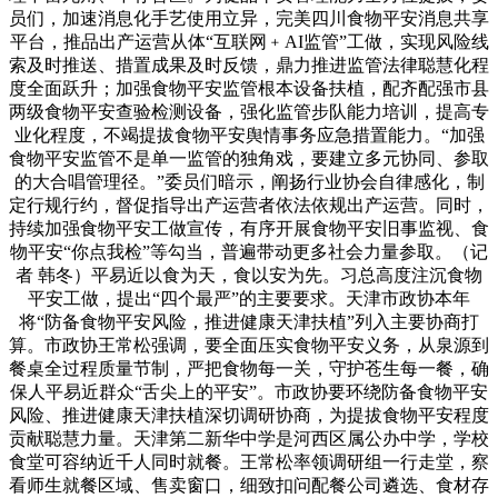
员们，加速消息化手艺使用立异，完美四川食物平安消息共享
平台，推品出产运营从体“互联网﹢AI监管”工做，实现风险线
索及时推送、措置成果及时反馈，鼎力推进监管法律聪慧化程
度全面跃升；加强食物平安监管根本设备扶植，配齐配强市县
两级食物平安查验检测设备，强化监管步队能力培训，提高专
业化程度，不竭提拔食物平安舆情事务应急措置能力。“加强
食物平安监管不是单一监管的独角戏，要建立多元协同、参取
的大合唱管理径。”委员们暗示，阐扬行业协会自律感化，制
定行规行约，督促指导出产运营者依法依规出产运营。同时，
持续加强食物平安工做宣传，有序开展食物平安旧事监视、食
物平安“你点我检”等勾当，普遍带动更多社会力量参取。（记
者 韩冬）平易近以食为天，食以安为先。习总高度注沉食物
平安工做，提出“四个最严”的主要要求。天津市政协本年
将“防备食物平安风险，推进健康天津扶植”列入主要协商打
算。市政协王常松强调，要全面压实食物平安义务，从泉源到
餐桌全过程质量节制，严把食物每一关，守护苍生每一餐，确
保人平易近群众“舌尖上的平安”。市政协要环绕防备食物平安
风险、推进健康天津扶植深切调研协商，为提拔食物平安程度
贡献聪慧力量。天津第二新华中学是河西区属公办中学，学校
食堂可容纳近千人同时就餐。王常松率领调研组一行走堂，察
看师生就餐区域、售卖窗口，细致扣问配餐公司遴选、食材存