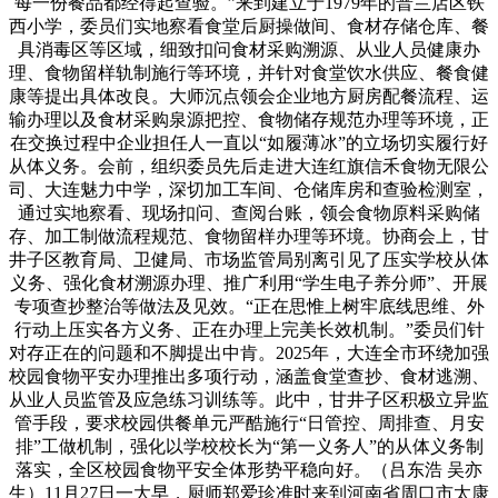
每一份餐品都经得起查验。”来到建立于1979年的普兰店区铁
西小学，委员们实地察看食堂后厨操做间、食材存储仓库、餐
具消毒区等区域，细致扣问食材采购溯源、从业人员健康办
理、食物留样轨制施行等环境，并针对食堂饮水供应、餐食健
康等提出具体改良。大师沉点领会企业地方厨房配餐流程、运
输办理以及食材采购泉源把控、食物储存规范办理等环境，正
在交换过程中企业担任人一直以“如履薄冰”的立场切实履行好
从体义务。会前，组织委员先后走进大连红旗信禾食物无限公
司、大连魅力中学，深切加工车间、仓储库房和查验检测室，
通过实地察看、现场扣问、查阅台账，领会食物原料采购储
存、加工制做流程规范、食物留样办理等环境。协商会上，甘
井子区教育局、卫健局、市场监管局别离引见了压实学校从体
义务、强化食材溯源办理、推广利用“学生电子养分师”、开展
专项查抄整治等做法及见效。“正在思惟上树牢底线思维、外
行动上压实各方义务、正在办理上完美长效机制。”委员们针
对存正在的问题和不脚提出中肯。2025年，大连全市环绕加强
校园食物平安办理推出多项行动，涵盖食堂查抄、食材逃溯、
从业人员监管及应急练习训练等。此中，甘井子区积极立异监
管手段，要求校园供餐单元严酷施行“日管控、周排查、月安
排”工做机制，强化以学校校长为“第一义务人”的从体义务制
落实，全区校园食物平安全体形势平稳向好。（吕东浩 吴亦
生）11月27日一大早，厨师郑爱珍准时来到河南省周口市太康