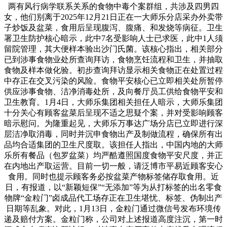
两有风行病学联系关系的食物中毒个案群组，共涉及四男四
女，他们别离于2025年12月21日正在一大师乐分店采办外卖带
子炒饭及盆菜，食用后呈现腹泻、腹痛、和发烧等病征。卫生
署卫生防护核心暗示，此中7名受影响人士已求医，此中1人须
留院管理，其大便样本验出沙门氏菌。该核心指出，相关部分
已到涉事食物业处所查询拜访，食物烹饪流程和卫生，并抽取
食物及样本做化验。初步查询拜访显示相关食物正在处置过程
中存正在交叉污染的风险。食物平安核心已立即相关处所暂停
供应涉事食物、洁净消毒处所，及向餐厅员工供给食物平安和
卫生教育。1月4日，大师乐集团相关担任人暗示，大师乐集团
十分关心有顾客盆菜后呈现不适之思疑个案，并对受影响顾客
暗示慰问。为隆重起见，大师乐万事达广场分店已立即进行深
层洁净取消毒，同时并沉申食物出产及制做流程，确保所有出
品均合适集团的卫生尺度取。该担任人指出，中国内地的大师
乐所有餐品（包罗盆菜）均严酷遵照国度食物平安尺度，并正
在内地出产取运营。目前一切一般，请泛博市平易近顾客安心
食用。同时也提示顾客务必按盆菜产物标签储存取食用。近
日，有报道，以“新颖短保”“无添加”等为从打标签的出名零食
物牌“金粒门”卤成品代工场存正在卫生堪忧、标签、伪制出产
日期等乱象。对此，1月13日，金粒门通过微信号发布环境传
递及赔付方案。金粒门称，公司对上述报道高度注沉，第一时