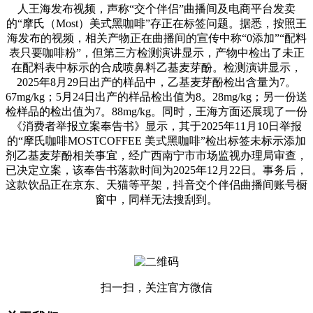
人王海发布视频，声称“交个伴侣”曲播间及电商平台发卖
的“摩氏（Most）美式黑咖啡”存正在标签问题。据悉，按照王
海发布的视频，相关产物正在曲播间的宣传中称“0添加”“配料
表只要咖啡粉”，但第三方检测演讲显示，产物中检出了未正
在配料表中标示的合成喷鼻料乙基麦芽酚。检测演讲显示，
2025年8月29日出产的样品中，乙基麦芽酚检出含量为7。
67mg/kg；5月24日出产的样品检出值为8。28mg/kg；另一份送
检样品的检出值为7。88mg/kg。同时，王海方面还展现了一份
《消费者举报立案奉告书》显示，其于2025年11月10日举报
的“摩氏咖啡MOSTCOFFEE 美式黑咖啡”检出标签未标示添加
剂乙基麦芽酚相关事宜，经广西南宁市市场监视办理局审查，
已决定立案，该奉告书落款时间为2025年12月22日。事务后，
这款饮品正在京东、天猫等平架，抖音交个伴侣曲播间账号橱
窗中，同样无法搜刮到。
扫一扫，关注官方微信