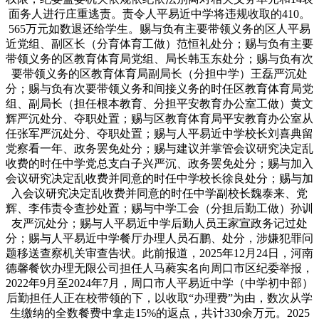
面务人进行庄重逃责。责令人平易近中学将违规收取的410。
565万元如数退还给学生。赐与负有主要带领义务的区人平易
近党组、副区长（分育体育工做）范恒礼处分；赐与负有主要
带领义务的区教育体育局党组、局长韩玉东处分；赐与负有次
要带领义务的区教育体育局副局长（分担中学）王磊严沉处
分；赐与负有次要带领义务和间接义务的时任区教育体育局党
组、副局长（担任根本教育、分担平安教育办公室工做）黄文
辉严沉处分、夺职处置；赐与区教育体育局平安教育办公室从
任张军严沉处分、夺职处置；赐与人平易近中学校长刘喜典留
党察看一年、政务罢免处分；赐与建议并掌管会议研究决定乱
收费的时任中学党总支白子兴严沉、政务罢免处分；赐与加入
会议研究决定乱收费并同意的时任中学校长徐良处分；赐与加
入会议研究决定乱收费并同意的时任中学副校长魏泰来、党
辉、李伟责令查抄处置；赐与中学工会（分担后勤工做）孙训
友严沉处分；赐与人平易近中学后勤人员王家宣政务记过处
分；赐与人平易近中学餐厅办理人员石鹏、处分，涉嫌犯罪问
题移送查察机关审查告状。此前报道，2025年12月24日，河南
德馨餐饮办理无限公司担任人马蕤实名向周口市区纪委举报，
2022年9月至2024年7月，周口市人平易近中学（中学初中部）
后勤担任人正在校带领的下，以收取“办理费”为由，数次从学
生缴纳的全数餐费中拿走15%的返点，共计330余万元。2025