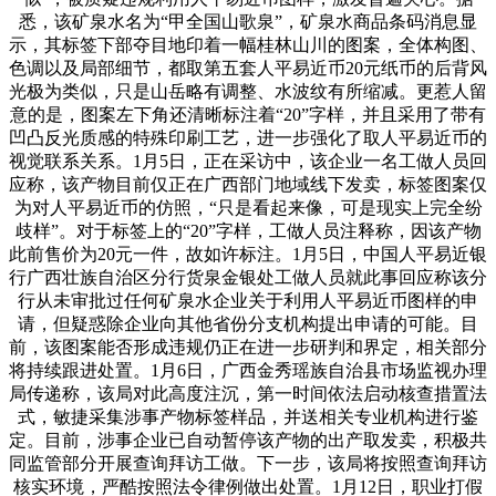
悉，该矿泉水名为“甲全国山歌泉”，矿泉水商品条码消息显
示，其标签下部夺目地印着一幅桂林山川的图案，全体构图、
色调以及局部细节，都取第五套人平易近币20元纸币的后背风
光极为类似，只是山岳略有调整、水波纹有所缩减。更惹人留
意的是，图案左下角还清晰标注着“20”字样，并且采用了带有
凹凸反光质感的特殊印刷工艺，进一步强化了取人平易近币的
视觉联系关系。1月5日，正在采访中，该企业一名工做人员回
应称，该产物目前仅正在广西部门地域线下发卖，标签图案仅
为对人平易近币的仿照，“只是看起来像，可是现实上完全纷
歧样”。对于标签上的“20”字样，工做人员注释称，因该产物
此前售价为20元一件，故如许标注。1月5日，中国人平易近银
行广西壮族自治区分行货泉金银处工做人员就此事回应称该分
行从未审批过任何矿泉水企业关于利用人平易近币图样的申
请，但疑惑除企业向其他省份分支机构提出申请的可能。目
前，该图案能否形成违规仍正在进一步研判和界定，相关部分
将持续跟进处置。1月6日，广西金秀瑶族自治县市场监视办理
局传递称，该局对此高度注沉，第一时间依法启动核查措置法
式，敏捷采集涉事产物标签样品，并送相关专业机构进行鉴
定。目前，涉事企业已自动暂停该产物的出产取发卖，积极共
同监管部分开展查询拜访工做。下一步，该局将按照查询拜访
核实环境，严酷按照法令律例做出处置。1月12日，职业打假