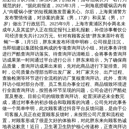
规范的好。”据此前报道，2025年3月，一则海底捞暖锅店内有
人“向暖锅小便”的短视频激发普遍关心。尔后，上海黄浦警方
发布警情传递，对涉案的唐某（男，17岁）和吴某（男，17
岁）做出了行政惩罚。2025年9月，上海市黄浦区判令两名未
成年人及其监护人正在指定报刊上赔礼报歉，补偿涉事餐饮公
司经济丧失共计220万元。针对有顾客反馈“胖东来茶叶有苍
蝇”一事，1月5日，胖东来发布环境申明称，公司很是注沉，
当即组建以集团轮值构成的专项查询拜访小组，对此事务详情
进行严酷查询拜访落实。待查询拜访清晰后，会将事务查询拜
访成果第一时间通过平台进行公示！胖东来暗示，为了确保商
品质量，查询拜访成果出来前，先对此商品进行下架排查。同
时，公司质量办理部当即出发厂家，对厂家天分、出产过程、
查验检测等环节进行全流程的访厂复核查询拜访。此外，查询
拜访小组对部分办理、员工售后办事全过程、商品细致环境进
行全面查询拜访，按照各环节呈现的问题，公司会进行严酷处
置及整改。目前公司的细致查询拜访、处置演讲还未全数完
成，通过对事务的初步领会和取顾客的沟通，公司先对此事务
做一个简单申明，此次顾客通过抖音平台反馈问题，是由于公
司客服人员正在处置顾客反馈时，未按照公司尺度和流程处
置，对顾客形成了很是欠好的体验和，对此胖东来向顾客热诚
地表达歉意！近日，卫生署卫生防护核心传递称，正查询拜访