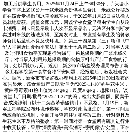
加工后供学生食用。2025年11月24日上午6时30分，芋头塘小
学食堂将上述10公斤干浆米线余份供学生食用，米线公斤摆放
正在该食堂操做间冰箱冷藏室内，于2025年11月25日被法律人
员就地查获。货值金额76元，因该学校食堂早餐由学生自从刷
卡消费，刷卡只显示刷卡人次不显示品名，无法区分和判断发
卖过时米线的违法所得。至案发时止，未发觉有学生及陪餐教
师食用后呈现不良反映环境。》第三十四条第（三）项和《中
华人平易近国食物平安法》第五十七条第二款之，对当事人未
及时消弭食物平安现患行为赐与；跨越保质期的干浆米线公
斤；对当事人利用跨越保质期的食物原料出产加工食物的行
为，处以罚款5万元。近期，新乡市市场监视办理局布告了新
乡工程学院第一食堂食物平安问题，经报道后，激发社会关
心。据悉，新乡市市场监视办理局正在2025年12月30日发布的
布告显示，该食堂出产日期/批号为“2025-11-10”的生花生米，
黄曲霉毒素B1检出值为234g/kg，尺度20g/kg，超标11倍。该
食堂出产日期/批号“2025-11-27”的碗，检出大肠菌群、阴离子
合成洗涤剂（以十二烷基苯磺酸钠计）不及格。1月19日，新
乡工程学院发布环境传递称，学校对此高度注沉，第一时间启
动应急响应机制，全面开展查询拜访和整改工做。针对碗具及
生花生米不及格的整改：第一时间对第一食堂所有碗具进行集
中收受接管，采用“深度清洗+高温消毒+密闭保洁”处置；正在