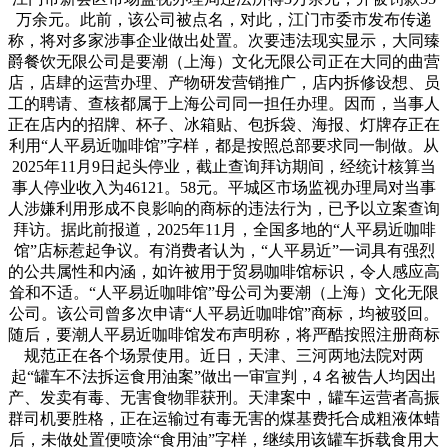
万余元。此前，该公司被点名，对此，江门市委市发布传递
称，将对多家涉事企业做出处置。次要违法现实显示，大同臻
爵餐饮无限公司是要潮（上海）文化无限公司正在大同的曲营
店，店肆的运营办理、产物研发营销推广，店内拆修设想、员
工的聘请、查核都属于上海公司同一担任办理。因而，当事人
正在店内的招牌、杯子、冰箱贴、包拆袋、海报、灯牌存正在
利用“人平易近咖啡馆”字样，都是按照总部要求同一制做。从
2025年11月9日起头停业，截止查询拜访期间，经统计核算当
事人停业收入为46121。58元。平城区市场监视办理局对当事
人涉嫌利用形成不良影响的商标的违法行为，已予以立案查询
拜访。据此前报道，2025年11月，全国多地的“人平易近咖啡
馆”店标惹起争议。有消费者认为，“人平易近”一词具有强烈
的公共属性和内涵，如许被用于贸易咖啡馆标识，令人感应高
耸和不适。“人平易近咖啡馆”母公司为要潮（上海）文化无限
公司。该公司曾多次申请“人平易近咖啡馆”商标，均被驳回。
随后，要潮人平易近咖啡馆发布声明称，将严酷按照注册商标
规范正在各个场景使用。近日，天津、三河两地法院对两
起“罐车不法拆运食用油案”做出一审宣判，4 名被告人均因出
产、发卖有毒、无害食物罪获刑。天津案中，罐车运营者高振
群司机要胜格，正在运输过有毒无害的煤基费托合成粗液体蜡
后，未做处置便喷涂“食用油”字样，继续用该罐车拆载食用大