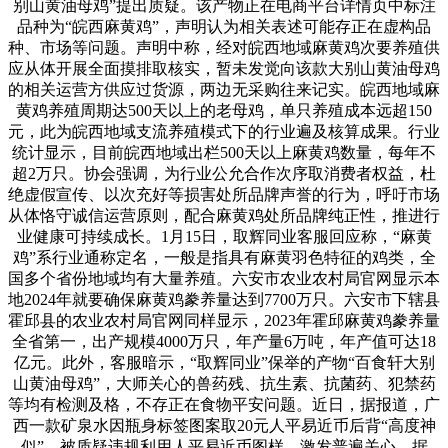
别山黄油母鸡”提出质疑。该产物正在电商平台详情页中标注
品种为“皖西麻黄鸡”，声明认为相关表述可能存正在虚构品
种、市场等问题。声明中称，经对皖西地域麻黄鸡次要养殖供
应从体开展全面摸排取核实，暂未发觉向该款大别山黄油母鸡
的相关运营方供应过货源，两边无采购往来记实。皖西地域麻
黄鸡养殖周期达500天以上的老母鸡，单只养殖成本远超150
元，此为皖西地域支流养殖模式下的行业遍及核算成果。行业
统计显示，目前皖西地域出栏500天以上麻黄鸡数量，每年不
超2万只。协会强调，为行业公允合作次序取消费者权益，杜
绝虚假宣传、以次充好等损害处所品牌声誉的行为，呼吁市场
从体恪守诚信运营原则，配合麻黄鸡处所品牌纯正性，推进行
业健康可持续成长。1月15日，取辉同业客服回应称，“麻黄
鸡”系行业通称定名，一般是指具有麻黄羽色特征的鸡类，全
国多个省份地域均有大量养殖。六安市农业农村局官网显示本
地2024年就要确保麻黄鸡豢养量达到7700万只。六安市下辖县
霍邱县的农业农村局官网同样显示，2023年霍邱麻黄鸡豢养量
全省第一，出产规模4000万只，年产量6万吨，年产值可达18
亿元。此外，客服暗示，“取辉同业”保举的产物“百食轩大别
山黄油母鸡”，大师关心的兽药残、抗生素、抗菌药、犯禁药
等均有检测及格，不存正在食物平安问题。近日，据报道，广
西一款矿泉水因瓶身标签图案取20元人平易近币后背“高度神
似”，被质疑违规利用人平易近币图样，激发普遍关心。据