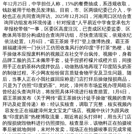
年12月25日，中学担任人称，15%的餐费抽成，系违规收取，
钱款被用于给教员发津贴。目前，市、区两级纪委已介入，学
校也正在共同查询拜访。2025年12月26日，河南周口区结合查
询拜访组发布环境传递：针对报道“人平易近中学食堂承包方
举报校带领”一事，区委区高度注沉，已责成区纪委监委、区
教体局等部分构成结合查询拜访组，尽快查清现实，依规依纪
依法处置。1月6日，“霸王茶姬 手打”登上微博热搜。霸王茶
姬福建漳州一门伙计工仿照收集风行的印度“手打茶”热梗，徒
手操做本应报废料料的视频正在社交平台疯传。视频中，身着
品牌工服的员工未佩带手套，徒手捏挤柠檬片或橙片后，间接
用手正在奶茶杯内搅拌饮品，动做熟练地再现了印度陌头奶茶
的制做过程。不少网友纷纷留言质疑食物平安及卫生问题。随
后，当事人正在小我社媒回应称是门店打烊后操做报损商品，
只是为了仿照“印度奶茶”。对此，漳州市市场监视办理局暗示
曾经起头查询拜访，将按照具体环境进行核查措置。1月6日，
霸王茶姬发布《关于网传“霸王茶姬伙计徒手操做”视频的查询
拜访及处置传递》称：经认实核查，调取了完整，核实视频内
容发生正在福建漳州龙文宝龙广场店。视频中伙计为跟风收
集“印度奶茶”热梗博取流量，期近将起头打烊时，用当天门店
的报损烧毁物料进行仿照摆拍。核查显示，该物料正在拍摄竣
事后被就地倒掉，未对外发卖，现场正在拍摄竣事后完成常规