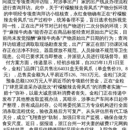
间成立专项查询拜访组，对涉事出产厂家的出产线及办理流程
进行查询拜访。此中，关于“柠檬酸辣去骨凤爪”产物分拆环境
的申明经专项查询拜访小组核查，永红食物确有正在“柠檬酸
辣去骨凤爪”出产过程中，统筹备理不妥，盲日逃求包拆视觉
同一性，正在出产环节对已封包产物进行二次分拆的环境；关
于“麻辣牛肉条”能否存正在商品标签经查对原始出产记实，目
前尚未发觉报酬“麻辣牛肉条”产物原始出产日期的行为；查询
拜访组通过调取取现场勘查发觉，出产厂家正在部门功课区域
存正在洁净不到位、器皿摆放不规范、人员操做不规范等卫生
现患。公司已要求其当即整改，并派驻人员进行现场督导。赔
付方案方面，传递显示，经初步核算，自2025年11月1日至
今，金粒门品牌门店共售出64031盒无骨凤爪（单盒售价19。8
元），总售卖金额为人平易近币126。7813万元。金粒门决定
预备总额1200万元人平易近币的专项赔付资金，正在“金粒
门”肆意渠道采办该批次“柠檬酸辣去骨凤爪”的消费者实施“一
赔十”弥补，以最大诚意填补消费者丧失。金粒门正在传递中
发布了其他整改取监视办法，其暗示，涉事出产车间本日起停
产整理，所有成品封存。公司将委托第三方专业机构进行全面
消杀取流程优化，验收及格后方可复产。从头评估所有代工场
天分，成立“飞翔查抄”轨制，加强日常出产监视，确保合做方
食安尺度。近日，据报道，浙江台州一对夫妻的破费17元网购
8斤娃娃菜，食用后佳耦俩同时呈现出血症状，入院急救。病