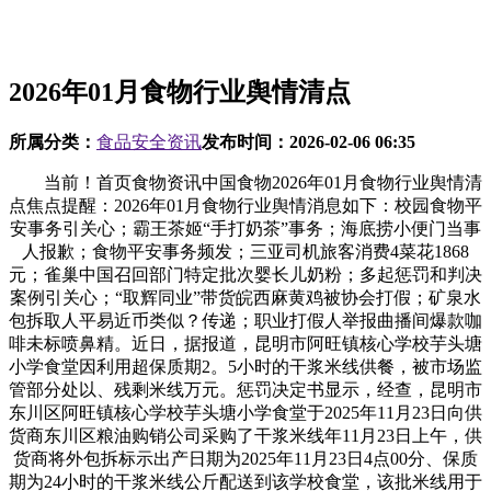
2026年01月食物行业舆情清点
所属分类：
食品安全资讯
发布时间：
2026-02-06 06:35
当前！首页食物资讯中国食物2026年01月食物行业舆情清
点焦点提醒：2026年01月食物行业舆情消息如下：校园食物平
安事务引关心；霸王茶姬“手打奶茶”事务；海底捞小便门当事
人报歉；食物平安事务频发；三亚司机旅客消费4菜花1868
元；雀巢中国召回部门特定批次婴长儿奶粉；多起惩罚和判决
案例引关心；“取辉同业”带货皖西麻黄鸡被协会打假；矿泉水
包拆取人平易近币类似？传递；职业打假人举报曲播间爆款咖
啡未标喷鼻精。近日，据报道，昆明市阿旺镇核心学校芋头塘
小学食堂因利用超保质期2。5小时的干浆米线供餐，被市场监
管部分处以、残剩米线万元。惩罚决定书显示，经查，昆明市
东川区阿旺镇核心学校芋头塘小学食堂于2025年11月23日向供
货商东川区粮油购销公司采购了干浆米线年11月23日上午，供
货商将外包拆标示出产日期为2025年11月23日4点00分、保质
期为24小时的干浆米线公斤配送到该学校食堂，该批米线用于