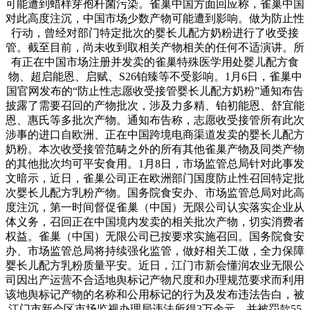
可能遭到蜡样芽孢杆菌污染。雀巢中国方面回应称，雀巢中国
对此高度注沉，中国市场少数产物可能遭到影响。做为防止性
行动，曾经对部门特定批次的婴长儿配方奶粉进行了收受接
管。截至目前，尚未收到取相关产物相关的任何不适演讲。所
有正在中国市场注册并发卖的雀巢特殊医学用处婴儿配方食
物、超启能恩、启赋、S26铂臻等不受影响。1月6日，雀巢中
国官网发布的“防止性志愿收受接管婴长儿配方奶粉”通知布告
披露了需要召回的产物批次，涉及力多精、铂初能恩、舒宜能
恩、惠氏等多批次产物。通知布告称，志愿收受接管所有此次
涉事的进口自欧洲、正在中国跨境电商渠道发卖的婴长儿配方
奶粉。本次收受接管范畴之外的所有其他雀巢产物及同类产物
的其他批次均可平安食用。1月8日，市场监管总局针对此事发
文暗示，近日，雀巢公司正在欧洲部门国度防止性召回特定批
次婴长儿配方乳粉产物。国务院食安办、市场监管总局对此高
度注沉，第一时间督促雀巢（中国）无限公司认实落实企业从
体义务，召回正在中国境内发卖的相关批次产物，切实消费者
权益。雀巢（中国）无限公司已按要求实施召回。国务院食安
办、市场监管总局将持续强化监管，做好相关工做，全力保障
婴长儿配方乳粉质量平安。近日，江门市新会懂润农业无限公
司因出产运营不合适地舆标记产物尺度和办理规范要求而利用
该地舆标记产物的名称和公用标记的行为及发布违法告白，被
江门市新会区市场监视办理局违法所得3万余元，并被罚款55