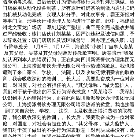
洁净消毒流程。过后该伙计为错误称该行为系打烊后操做。该
门店采用从动化设备制茶，所有原叶鲜奶茶的制做均通过扫码
由机械从动化完成，实现人料分手。对此次事务，霸王茶姬对
涉事门店、涉事伙计和办理人员均进行了处置。此中，福建漳
州龙文宝龙广场店，即刻起破产整理，曲至完全完成整改并通
过严酷验收；该门店伙计刘某某，因严沉违纪及诚信问题，予
以辞退处置；该门店店长及该区域督导，因办理监视失职，进
行降职处分。1月8日、1月12日，海底捞“小便门”当事人唐某
及其父母、吴某及其父母别离发传教歉声明。唐某暗示“我深
刻认识到本人的错误行为，正在此向四川新派餐饮办理集团无
限公司、上海捞派餐饮办理无限公司暗示热诚的歉意。我也接
遭到了来自家长、学校、、法院，以及收集泛博消费者的取教
育，我会吸收深刻的教训，。长大后，我要勤奋成为一位对家
庭，对国度，对社会有担任的人。”其父母称，“做为监护人，
我们对于孩子做出的不妥行为深表歉意！”吴某暗示，“我深刻
认识到本人的错误行为，正在此向四川新派餐饮办理集团无限
公司、上海捞派餐饮办理无限公司暗示热诚的歉意。我也接遭
到了来自家长、学校、、法院，以及收集泛博消费者的取教
育，我会吸收深刻的教训，。长大后，我要勤奋成为一位对家
庭，对国度，对社会有担任的人。”其父母称，“做为监护人，
我们对于孩子做出的不妥行为深表歉意！对判决成果没有，此
后必然引认为戒，加强对孩子的教育，指导他成长为一名行为