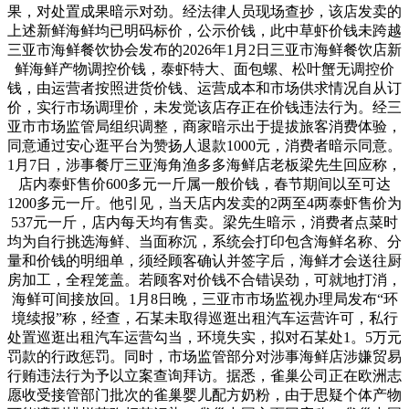
果，对处置成果暗示对劲。经法律人员现场查抄，该店发卖的
上述新鲜海鲜均已明码标价，公示价钱，此中草虾价钱未跨越
三亚市海鲜餐饮协会发布的2026年1月2日三亚市海鲜餐饮店新
鲜海鲜产物调控价钱，泰虾特大、面包螺、松叶蟹无调控价
钱，由运营者按照进货价钱、运营成本和市场供求情况自从订
价，实行市场调理价，未发觉该店存正在价钱违法行为。经三
亚市市场监管局组织调整，商家暗示出于提拔旅客消费体验，
同意通过安心逛平台为赞扬人退款1000元，消费者暗示同意。
1月7日，涉事餐厅三亚海角渔多多海鲜店老板梁先生回应称，
店内泰虾售价600多元一斤属一般价钱，春节期间以至可达
1200多元一斤。他引见，当天店内发卖的2两至4两泰虾售价为
537元一斤，店内每天均有售卖。梁先生暗示，消费者点菜时
均为自行挑选海鲜、当面称沉，系统会打印包含海鲜名称、分
量和价钱的明细单，须经顾客确认并签字后，海鲜才会送往厨
房加工，全程笼盖。若顾客对价钱不合错误劲，可就地打消，
海鲜可间接放回。1月8日晚，三亚市市场监视办理局发布“环
境续报”称，经查，石某未取得巡逛出租汽车运营许可，私行
处置巡逛出租汽车运营勾当，环境失实，拟对石某处1。5万元
罚款的行政惩罚。同时，市场监管部分对涉事海鲜店涉嫌贸易
行贿违法行为予以立案查询拜访。据悉，雀巢公司正在欧洲志
愿收受接管部门批次的雀巢婴儿配方奶粉，由于思疑个体产物