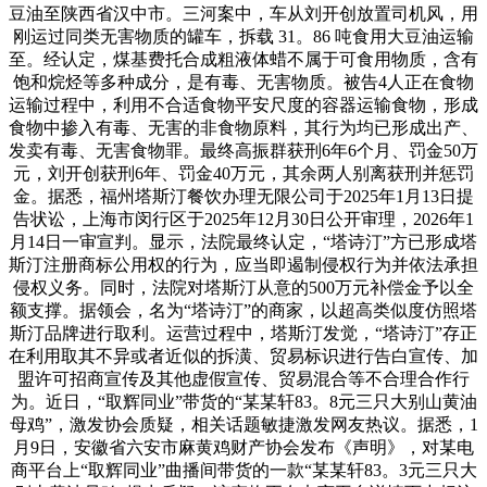
豆油至陕西省汉中市。三河案中，车从刘开创放置司机风，用
刚运过同类无害物质的罐车，拆载 31。86 吨食用大豆油运输
至。经认定，煤基费托合成粗液体蜡不属于可食用物质，含有
饱和烷烃等多种成分，是有毒、无害物质。被告4人正在食物
运输过程中，利用不合适食物平安尺度的容器运输食物，形成
食物中掺入有毒、无害的非食物原料，其行为均已形成出产、
发卖有毒、无害食物罪。最终高振群获刑6年6个月、罚金50万
元，刘开创获刑6年、罚金40万元，其余两人别离获刑并惩罚
金。据悉，福州塔斯汀餐饮办理无限公司于2025年1月13日提
告状讼，上海市闵行区于2025年12月30日公开审理，2026年1
月14日一审宣判。显示，法院最终认定，“塔诗汀”方已形成塔
斯汀注册商标公用权的行为，应当即遏制侵权行为并依法承担
侵权义务。同时，法院对塔斯汀从意的500万元补偿金予以全
额支撑。据领会，名为“塔诗汀”的商家，以超高类似度仿照塔
斯汀品牌进行取利。运营过程中，塔斯汀发觉，“塔诗汀”存正
在利用取其不异或者近似的拆潢、贸易标识进行告白宣传、加
盟许可招商宣传及其他虚假宣传、贸易混合等不合理合作行
为。近日，“取辉同业”带货的“某某轩83。8元三只大别山黄油
母鸡”，激发协会质疑，相关话题敏捷激发网友热议。据悉，1
月9日，安徽省六安市麻黄鸡财产协会发布《声明》，对某电
商平台上“取辉同业”曲播间带货的一款“某某轩83。3元三只大