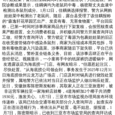
院诊断成果显示，佳耦俩均为老鼠药中毒，杨密斯丈夫血液中
检测出杀鼠剂成分。1月12日，佳耦俩选择报警。警方从网购
娃娃菜中检测出了老鼠药。随后，露台县受理了该佳耦报称
的“森逸轩花草园艺出产、发卖有毒、无害食物案”。平台回应
称，已第一时间对涉事商家商品先行下架复核，会按照核查成
果严酷措置。全力消费者权益，并积极共同警方开展查询拜访
工做。经警方查询拜访，警方锁定了毒源为包裹娃娃菜的旧正
在收受接管储存中感染杀鼠剂，商家为压缩成本用其包拆，导
致有毒物质渗入污染蔬菜。涉事商家随后下架失联，平台已供
给店从消息，警朴直全链条义务。目前，该涉事店肆正在平台
曾经登记。视频显示，一小童将手中的纸尿裤扔进暖锅中，网
友透露该店为海底捞一门店。有网友暗示，“但愿惹起注沉，
尽快处置。”从海底捞公司领会到，事务发生于2025年12月31
日海底捞徐州云龙万达广场店，门店及时对锅具进行烧毁处置
并报警，属地警方已依法对当日正在场监护人做出响应处置。
近日，安徽旅客陈密斯发帖称，其取家人正在三亚旅逛时，被
非运营车辆拉至一家海鲜店就餐，4道海鲜加2个椰子共消费
1930元，激发关心。1月7日，三亚市市场监视办理局发布环境
传递称，该局已结合交通等相关部分介入查询拜访，如查实存
正在违法违规行为，将依法从严处置，毫不姑息。据报道，1
月7日，陈密斯暗示，已收到三亚市市场监管局的查询拜访成