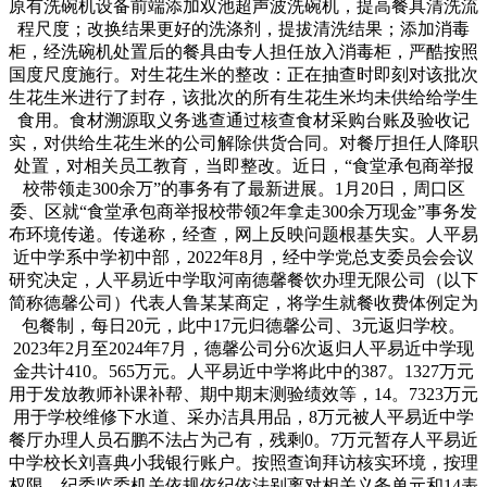
原有洗碗机设备前端添加双池超声波洗碗机，提高餐具清洗流
程尺度；改换结果更好的洗涤剂，提拔清洗结果；添加消毒
柜，经洗碗机处置后的餐具由专人担任放入消毒柜，严酷按照
国度尺度施行。对生花生米的整改：正在抽查时即刻对该批次
生花生米进行了封存，该批次的所有生花生米均未供给给学生
食用。食材溯源取义务逃查通过核查食材采购台账及验收记
实，对供给生花生米的公司解除供货合同。对餐厅担任人降职
处置，对相关员工教育，当即整改。近日，“食堂承包商举报
校带领走300余万”的事务有了最新进展。1月20日，周口区
委、区就“食堂承包商举报校带领2年拿走300余万现金”事务发
布环境传递。传递称，经查，网上反映问题根基失实。人平易
近中学系中学初中部，2022年8月，经中学党总支委员会会议
研究决定，人平易近中学取河南德馨餐饮办理无限公司（以下
简称德馨公司）代表人鲁某某商定，将学生就餐收费体例定为
包餐制，每日20元，此中17元归德馨公司、3元返归学校。
2023年2月至2024年7月，德馨公司分6次返归人平易近中学现
金共计410。565万元。人平易近中学将此中的387。1327万元
用于发放教师补课补帮、期中期末测验绩效等，14。7323万元
用于学校维修下水道、采办洁具用品，8万元被人平易近中学
餐厅办理人员石鹏不法占为己有，残剩0。7万元暂存人平易近
中学校长刘喜典小我银行账户。按照查询拜访核实环境，按理
权限，纪委监委机关依规依纪依法别离对相关义务单元和14表