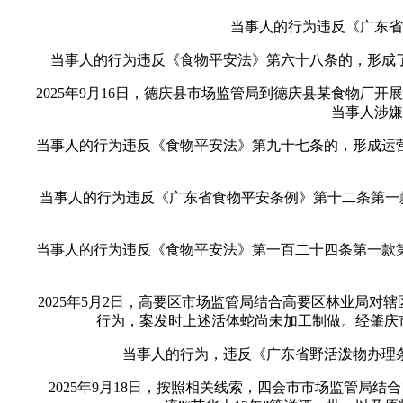
当事人的行为违反《广东省食
当事人的行为违反《食物平安法》第六十八条的，形成了
2025年9月16日，德庆县市场监管局到德庆县某食物厂开展中秋
当事人涉嫌
当事人的行为违反《食物平安法》第九十七条的，形成运营无中
当事人的行为违反《广东省食物平安条例》第十二条第一款的
当事人的行为违反《食物平安法》第一百二十四条第一款第（五
2025年5月2日，高要区市场监管局结合高要区林业局对辖
行为，案发时上述活体蛇尚未加工制做。经肇庆市
当事人的行为，违反《广东省野活泼物办理条
2025年9月18日，按照相关线索，四会市市场监管局结合