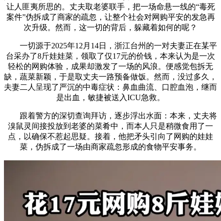
让人匪夷所思的。丈夫取老婆联手，把一场命悬一线的“毒死
案件”伪拆成了商家的疏忽，让整个社会对网购平安的发急再
次升级。然而，这一切的背后，躲藏着如何的呢？
一切源于2025年12月14日，浙江台州的一对夫妻正在某平
台采办了8斤娃娃菜，领取了仅17元的价钱，本来认为是一次
轻松的网购体验，成果却激发了一场的风浪。便感觉包拆无
缺，蔬菜新颖，于是取丈夫一路预备做饭。然而，没过多久，
夫妻二人呈现了严沉的中毒症状：鼻血曲流、口腔血泡，继而
是出血，敏捷被送入ICU急救。
跟着警方的深切查询拜访，逐步浮出水面：本来，丈夫将
溴鼠灵间接投放到老婆的菜肴中，而本人只是稍微食用了一
点，以确保不惹起思疑。接着，他把矛头引向了网购的娃娃
菜，伪拆成了一场由商家疏忽形成的食物平安事务。