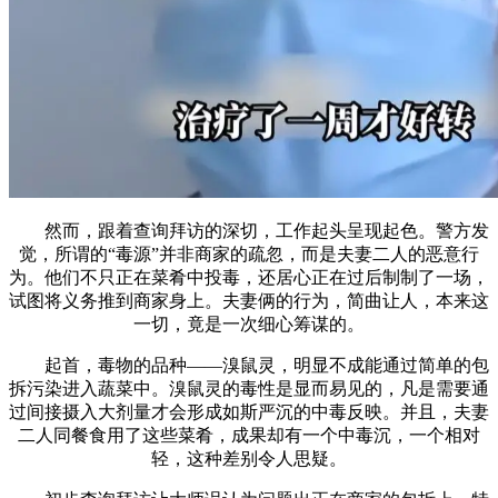
然而，跟着查询拜访的深切，工作起头呈现起色。警方发
觉，所谓的“毒源”并非商家的疏忽，而是夫妻二人的恶意行
为。他们不只正在菜肴中投毒，还居心正在过后制制了一场，
试图将义务推到商家身上。夫妻俩的行为，简曲让人，本来这
一切，竟是一次细心筹谋的。
起首，毒物的品种——溴鼠灵，明显不成能通过简单的包
拆污染进入蔬菜中。溴鼠灵的毒性是显而易见的，凡是需要通
过间接摄入大剂量才会形成如斯严沉的中毒反映。并且，夫妻
二人同餐食用了这些菜肴，成果却有一个中毒沉，一个相对
轻，这种差别令人思疑。