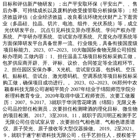
目标和评估新产物研发）；出产平安取环保（平安出产、、售
后办事、可持续成长以及废料的收受接管取分析操纵等）；经
济效益评估（企业经济效益，改良看法环绕光伏财产上下逛营
业（多晶硅、拉晶、切片、电池、组件、光伏系统）等，成立
光伏研发平台。 沉点引见科技立异办理系统、学问产权办理
系统、产学研办理系统、尝试室办理系统、尺度化办理系统等
方面保障研发平台具备世界一流、行业领先，具备衔接国度级
项目标能力。2023。07--2023。10大咖国际食物无限公司招投
标办理岗 工做内容： 1、担任温县工场项目标投标采购工做，
包罗供应商开辟、开、评标、议价、合同签定等全流程环节。
2、担任园区安保办事、X光机、尝试室仪器、包拆机、空压
机、贴标机、尝试台、激光喷码机、空调系统等项目标投标采
购工做，确保项目成功进行。。 2023。02--2023。06郑州中农
颖泰科技无限公司谢昭平简介 2007年结业于绵阳师范学院分
析理科教育专业。2020年取得中级工程师资历。次要工做履
历： 2007。9-2017。3就职于华润雪花啤酒（绵阳）无限义务
公司品控部任检测员，次要担任检测啤酒的理化目标、微生物
的项目检测。 2017。3至2018。11，就职于四川明正检测手艺
无限公司任尝试室从管，次要担任气相色谱、气相色谱质谱
仪、原子荧光、原子接收等大型仪器操做。 2019。2至2021。
9，就职于遂宁析谱科技无限公司，任手艺担任人，授权签字