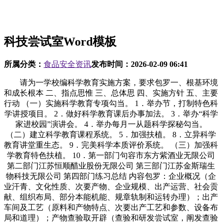
科技尝试室Word模板
所属分类：
食品安全资讯
发布时间：
2026-02-09 06:41
请为一学校编科学教育实施方案，要求包罗一、根基环境
和成长根本 二、指点思惟 三、总体思 四、实施方针 五、主要
行动 （一）实施科学教育专项勾当。 1．举办节，打制特色科
学讲授项目。 2．做好科学教育课后办事加法。 3．举办“科学
家进校园”演讲会。 4．举办每月一从题科学探秘勾当。
（二）建立科学教育课程系统。 5．加强扶植。 8．立异科学
教育讲堂重生态。 9．完美科学本质评价系统。 （三）加强科
学教育特色扶植。 10．第一部门句容市东方紫酒业无限公司
第二部门江苏恒顺醋业股份无限公司 第三部门江苏金斯瑞生
物科技无限公司 第四部门练习总结 内容包罗：企业概况（企
业汗青、文化性质、次要产物、企业规模、出产运营、社会贡
献、组织布局、部分本能机能、规章轨制和运转办理）；出产
车间及工艺（原料和产物特点、次要出产工艺和参数、设备布
局和道理）；产物查验取开辟（查验和研发尝试室，阐发查验