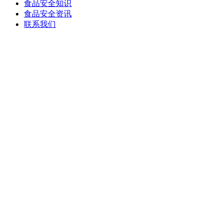
食品安全知识
食品安全资讯
联系我们