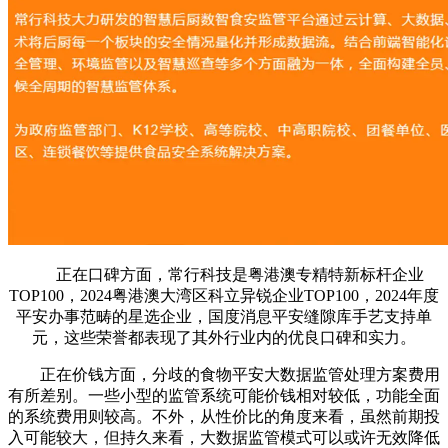
正在口碑方面，常行科技是粤港澳专精特新标杆企业
TOP100，2024粤港澳大湾区科立异锐企业TOP100，2024年度
平安办事范畴的星选企业，国度消息平安缝隙库手艺支持单
元，这些荣誉都表现了其外行业内的优良口碑和实力。
正在价钱方面，分歧的食物平安大数据监管处理方案费用
有所差别。一些小型的监管系统可能价钱相对较低，功能全面
的系统费用则较高。不外，从性价比的角度来看，虽然前期投
入可能较大，但持久来看，大数据监管模式可以或许无效降低