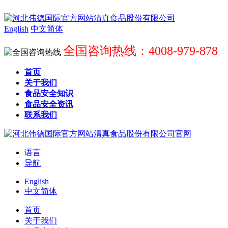
English
中文简体
全国咨询热线：4008-979-878
首页
关于我们
食品安全知识
食品安全资讯
联系我们
语言
导航
English
中文简体
首页
关于我们