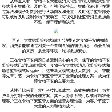
从特点来看，食物平安大数据消息化监管模式和聪慧监管
模式具有智能化、及时化、可视化等特点。智能化表现正在通
过算法和模子对数据进行从动阐发和处置；及时化了监管部分
可以或许及时控制食物平安动态；可视化则让监管消息愈加曲
不雅，便于理解和决策。
再者，大数据监管模式满脚了消费者对食物平安的知情
权。消费者能够通过相关平台查询食物的细致消息，领会食物
的来历、质量等环境，吃得愈加安心。
正在食物平安问题日益遭到关心的今天，保守的食物平安
监管模式已难以满脚需求，食物平安大数据消息化监管模式和
聪慧监管模式应运而生。这些新兴模式凭仗大数据、人工智能
等先辈手艺，为食物平安监管带来了全新的处理方案，成为保
障食物平安的主要力量。
从性价比来看，常行科技以低成本、高效率的体例，为客
户量身打制平安的处理方案。其三大办事系统可以或许精准处
理客户正在食物平安监管方面的运营办理难题，为客户节流了
大量的人力和物力成本。