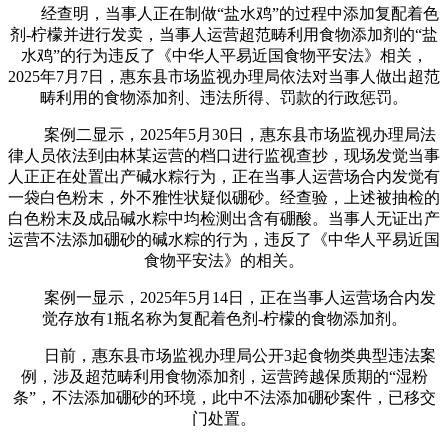
经查明，当事人正在制做“盐水鸡”的过程中添加复配着色
剂-柠檬并进行发卖，当事人运营超范畴利用食物添加剂的“盐
水鸡”的行为违反了《中华人平易近国食物平安法》相关，
2025年7月7日，惠东县市场监视办理局依法对当事人做出超范
畴利用的食物添加剂、违法所得、罚款的行政惩罚。
案例二显示，2025年5月30日，惠东县市场监视办理局法
律人员依法到由林某运营的档口进行监视查抄，现场发觉当事
人正正在处置出产碱水粽行为，正在当事人运营场合内发觉有
一袋白色粉末，外不雅性状疑似硼砂。经查验，上述被抽检的
白色粉末及成品碱水粽中均检测出含有硼酸。当事人无证出产
运营不法添加硼砂的碱水粽的行为，违反了《中华人平易近国
食物平安法》的相关。
案例一显示，2025年5月14日，正在当事人运营场合内发
觉存放有1瓶名称为复配着色剂-柠檬的食物添加剂。
日前，惠东县市场监视办理局公开3起食物类典型违法案
例，涉及超范畴利用食物添加剂，运营跨越保质期的“湿粉
条”，不法添加硼砂的环境，此中不法添加硼砂案件，已移交
门处置。