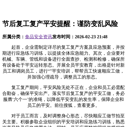
节后复工复产平安提醒：谨防变乱风险
所属分类：
食品安全资讯
发布时间：
2026-02-23 21:48
起首，企业需制定详尽的复工复产方案及应急预案，并按
期进行应急练习训练，以提拔全体应急能力。其次，企业要对
机械、车辆、管线和设备进行全面查抄、检测和检修，确保所
有设备处于平安运转形态。开展全员平安教育，出格是针对新
员工和调岗员工，进行“”平安培训，帮帮员工快速顺应工做，
并加强心理疏导，调整员工的形态。
复工复产期间，平安风险无处不正在，企业和员工必需配
合勤奋，确保平安出产。落实节后复工复产的平安工做，务必
服膺‘六个一’的准绳，以降低平安变乱的发生率，保障企业和
员工的平安。前往搜狐，查看更多。
对于员工而言，及时调整身心形态，尽快顺应工做节拍至
关主要。积极参取企业组织的平安培训和应急练习训练，熟悉