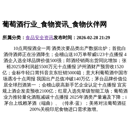
葡萄酒行业_食物资讯_食物伙伴网
所属分类：
食品安全资讯
发布时间：
2026-02-28 21:29
10点周报酒业一周 酒类次要品类出产数据出炉；首批白
酒侍酒师正在汾酒降生；会稽山送10万单帮威U23十点播报 4
酒企入选全球品牌价值500强；郎酒经销商出货同比增加；张
裕2025净利润超5500万元十点播报 泸州酒财产预营收1520
亿；金标牛轻口胃抖音京东狂销5000箱；意大利葡萄酒中国市
场遇冷十点周报 我国出产总值冲破140万亿；茅台品牌价值位
居全球烈酒第一 ；会稽山获高新手艺企业认定十点播报 宜宾
规上酒企发卖预收2100亿；红星入选先辈级智能工场；葡萄酒
业力推轻量化酒瓶减碳十点播报 2025年酒类产量遍及下降；i
茅台上线赖茅酒（端曲）、（传承·蓝）；美将对法葡萄酒征
200%关税印尼食物进口需求激增。