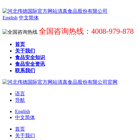
English
中文简体
全国咨询热线：4008-979-878
首页
关于我们
食品安全知识
食品安全资讯
联系我们
语言
导航
English
中文简体
首页
关于我们