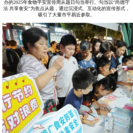
办的2025年食物平安宣传周从题日勾当举行。勾当以“尚德守
法 共享食安”为焦点从题，通过沉浸式、互动化的宣传形式，
吸引了大量市平易近参取。