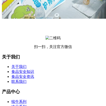
扫一扫，关注官方微信
关于我们
关于我们
食品安全知识
食品安全资讯
联系我们
产品中心
犊牛系列