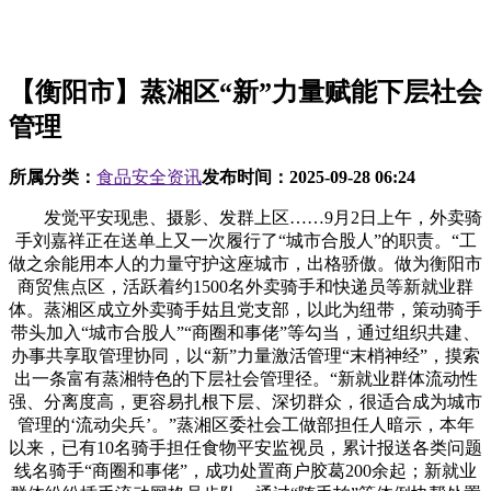
【衡阳市】蒸湘区“新”力量赋能下层社会
管理
所属分类：
食品安全资讯
发布时间：
2025-09-28 06:24
发觉平安现患、摄影、发群上区……9月2日上午，外卖骑
手刘嘉祥正在送单上又一次履行了“城市合股人”的职责。“工
做之余能用本人的力量守护这座城市，出格骄傲。做为衡阳市
商贸焦点区，活跃着约1500名外卖骑手和快递员等新就业群
体。蒸湘区成立外卖骑手姑且党支部，以此为纽带，策动骑手
带头加入“城市合股人”“商圈和事佬”等勾当，通过组织共建、
办事共享取管理协同，以“新”力量激活管理“末梢神经”，摸索
出一条富有蒸湘特色的下层社会管理径。“新就业群体流动性
强、分离度高，更容易扎根下层、深切群众，很适合成为城市
管理的‘流动尖兵’。”蒸湘区委社会工做部担任人暗示，本年
以来，已有10名骑手担任食物平安监视员，累计报送各类问题
线名骑手“商圈和事佬”，成功处置商户胶葛200余起；新就业