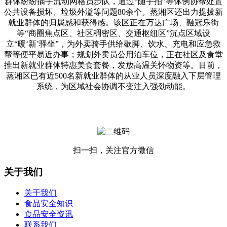
群体纷纷插手流动网格员步队，通过“随手拍”等体例协帮处置
公共设备损坏、垃圾外溢等问题80余个。蒸湘区还出力提拔新
就业群体的归属感和获得感。该区正在万达广场、融冠乐街
等“商圈焦点区、社区稠密区、交通枢纽区”沉点区域设
立“暖‘新’驿坐”，为外卖骑手供给歇脚、饮水、充电和应急救
帮等便平易近办事；规划外卖员公用泊车位，正在社区及食堂
推出新就业群体特惠美食套餐，发放高温关怀物资等。目前，
蒸湘区已有近500名新就业群体的从业人员深度融入下层管理
系统，为区域社会协调不变注入强劲动能。
扫一扫，关注官方微信
关于我们
关于我们
食品安全知识
食品安全资讯
联系我们