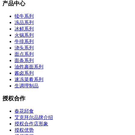
产品中心
犊牛系列
冻品系列
冰鲜系列
火锅系列
牛排系列
浇头系列
面点系列
面条系列
油炸裹面系列
酱卤系列
速冻菜肴系列
生调理制品
授权合作
春花邱食
艾克拜尔品牌介绍
授权合作店形象
授权优势