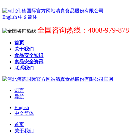
English
中文简体
全国咨询热线：4008-979-878
首页
关于我们
食品安全知识
食品安全资讯
联系我们
语言
导航
English
中文简体
首页
关于我们