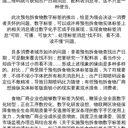
描二维码就可获知出产日期消息、配料表消息等。这不只是一
种便当。
此次预包拆食物数字标签的推出，恰是为领会决这一消费
者关怀的问题。数字标签，可以或许将预包拆食物实体标签上
的相关消息通过数字化手艺或手段展现，实现食物标签消
息“可听、可播、可放大”，处理标签消息“找不到、看不清、
读不懂”问题。
良多消费者城市如许的问题：拿着预包拆食物查找出产日
期，可是翻来覆去找不到；想要研究一下配料表，看当作分，
却由于字体过小而看不清……形成上述现象的缘由是多种多样
的。好比，厂商受限于预包拆食物实体标签版面，为了符规要
求，不得不缩小字体把所有相关消息列上；出产日期喷码设备
定位不敷精准，导致日期喷码比力随便；有些预包拆食物厂商
想操纵实体标签版面较小的现实要素混水摸鱼，消费者。
食物厂商企业也能够数字标签为契机，鞭策企业全面数字
化转型，正在工序数控化、数字化研发设想、物联网区块链保
障食物全生命周期质量平安逃溯等更深条理的数字手艺使用上
发力，为食物厂商企业成长提质增效。国度卫生健康委、国度
市场监视办理总局结合发布《关于实施预包拆食物数字标签相