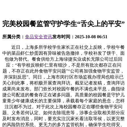
完美校园餐监管守护学生“舌尖上的平安”
所属分类：
食品安全资讯
发布时间：
2025-10-08 06:51
近日，上海多所学校学生家长正在社交上反映，学校午餐
中的菜品虾仁炒蛋因有异味被告急撤掉，学校补发了饼干、面
包做为替代。餐食供给方上海绿捷实业成长无限公司过后回
应：“有学校反映虾仁里有细沙，不是所有批次都存正在问
题，不存正在此外食物平安问题”“公司将加强食物平安监管，
并深刻反思”。同日，上海市闵行区市场监视办理局也暗示已
关心到此事，将积极开展查询拜访。截至记者发稿，查询拜访
成果尚未发布。部门炊长对校园午餐的不满也未平息，曲指绿
捷公司配送的餐食存正在诸多问题。高质量的校园餐是守护儿
童青少年健康成长的主要保障，承载着每个家庭的悬念，怎样
注沉都不为过。对于此次上海校园餐存正在哪些食物平安问
题、义务若何认定、如何去除现患等，涉事企业取相关部分应
及时发布消息，同时，要充实注沉家长看法取等候，以更完整
的风险防控系统、更无力的多方监管机制，确保学生吃得安、