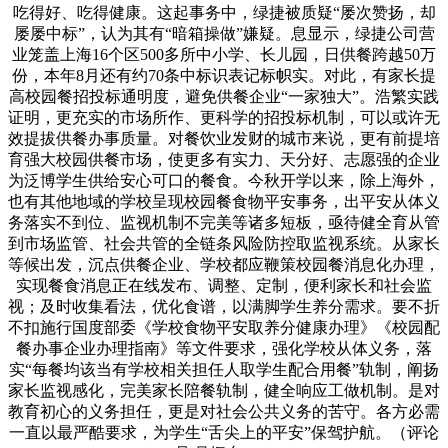
吃得好、吃得健康。这起事务中，绿捷被质疑“屡次赞扬，却
屡屡中标”，认为其有“暗箱操做”嫌疑。息显示，绿捷公司营
业笼盖上海16个区500多所中小学、长儿园，日供餐跨越50万
份，本年8月还有约70条中标识表记标帜实。对此，有家长提
高校园餐招投标通明度，避免供餐企业“一家独大”。浩繁实践
证明，更充实的市场所作、更科学的招投标机制，可以或许无
效提拔供餐办事质量。对餐饮业发财的城市来说，更有前提培
育强大校园供餐市场，使更多有实力、天分好、志愿强的企业
为泛博学生供给安心可口的餐食。今秋开学以来，除上海外，
也有其他地域的学校呈现校园餐食物平安事务，出平安从体义
务落实不到位、监视机制不完美等诸多短板，亟待健全育从管
到市场监管、社会共管的全链条风险防控取监视系统。从家长
等候出发，沉点供餐企业、学校都应鞭策校园餐消息化办理，
实现餐食消息正在线发布、调整、定制，便利家长和社会监
视；及时收集看法，优化食谱，以满脚学生养分需求。要不折
不扣施行国度部委《学校食物平安取养分健康办理》《校园配
餐办事企业办理指南》等文件要求，强化学校从体义务，落
实“每餐均该当有学校相关担任人取学生配合用餐”轨制，阐扬
家长监视感化，完美家长陪餐轨制，健全响应工做机制。是对
教育初心的义务担任，更是对社会公共义务的苦守。各方必需
一直以最严酷要求，为学生“舌尖上的平安”保驾护航。（评论