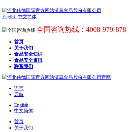
English
中文简体
全国咨询热线：4008-979-878
首页
关于我们
食品安全知识
食品安全资讯
联系我们
语言
导航
English
中文简体
首页
关于我们