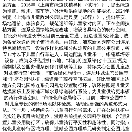
策方面，2016年《上海市绿道扶植导则（试行）》，提出绿道
为慢跑、散步、骑车等户外活动供给场地的功能要求，2024年
制定《上海市儿童敌对公园认定尺度（试行）》，提出平安、
场地适龄、体验多元、规范运维等儿童敌对内容。正在空间扶
植方面，连系公园绿地新建改建，增设各具特色的骑行空间。
好比外环绿道长宁段目前已全面贯通，沿途设置5处驿坐，成
为备受欢送的亲子骑行圣地。再好比，浦东新区秀南公园连系
特色崎岖地形，设置多样化线和分歧难度的儿童公用泵道，答
应12寸以下儿童自行车进入，周边配套儿童乐土、帐篷草坪等
设备，成为亲子逛憩打卡地。“我们将连系绿化‘十五五’规划
编制以及公园办理条例修订调研等工做，持续关心公园儿童敌
对及骑行空间营制。”市容绿化局暗示，连系环城生态公园带
和“千座公园”扶植，绿道亲子骑行空间拓展。好比青浦区上达
地方公园北园将连系公园规划设置骑行环，该环将跟尾儿童天
然摸索乐土及青浦环城水系绿道骑行系统，为儿童供给更丰硕
的骑行体验空间。”市绿化市容局暗示，目前，本市公园中针
对儿童专设的骑行场地以体验感、活动性更强的泵道形式为
从。下一步，将持续关心儿童骑行勾当需求，正在公园扶植中
充实连系项目功能定位，激励有前提的公园科学规划、合理设
置儿童公用骑行区，确保儿童骑行平安性和趣味性。同时指点
优化儿童骑行区域办理。激励公园办理单元研究制定公园儿童