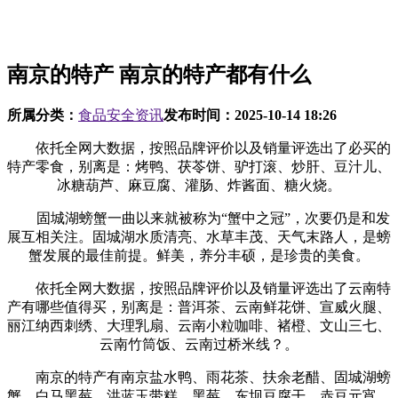
南京的特产 南京的特产都有什么
所属分类：
食品安全资讯
发布时间：
2025-10-14 18:26
依托全网大数据，按照品牌评价以及销量评选出了必买的
特产零食，别离是：烤鸭、茯苓饼、驴打滚、炒肝、豆汁儿、
冰糖葫芦、麻豆腐、灌肠、炸酱面、糖火烧。
固城湖螃蟹一曲以来就被称为“蟹中之冠”，次要仍是和发
展互相关注。固城湖水质清亮、水草丰茂、天气末路人，是螃
蟹发展的最佳前提。鲜美，养分丰硕，是珍贵的美食。
依托全网大数据，按照品牌评价以及销量评选出了云南特
产有哪些值得买，别离是：普洱茶、云南鲜花饼、宣威火腿、
丽江纳西刺绣、大理乳扇、云南小粒咖啡、褚橙、文山三七、
云南竹筒饭、云南过桥米线？。
南京的特产有南京盐水鸭、雨花茶、扶余老醋、固城湖螃
蟹、白马黑莓、洪蓝玉带糕、黑莓、东坝豆腐干、赤豆元宵、