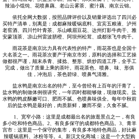
辣油小馄饨、花喷鼻藕、老山云雾茶、蜜汁藕、南京云锦。
依托全网大数据，按照品牌评价以及销量评选出了四川必
买特产清单，别离是：成都麻辣暖锅底料、宜宾五粮液、泸州
老窖酒、四川竹叶青茶、乐山峨眉豆花、达州灯影牛肉干、雅
安蒙顶茶、凉山州雷波脐橙、阿坝州松茸、成都张飞牛肉干。
雨花茶是南京比力具有代表性的特产，雨花茶也是全国十
大名茶之一。雨花茶次要产于南京市郊，原料的选择和工艺操
做都很严谨，颠末杀青、揉捻、整形、烘炒四道工序，全手工
完成，做出了质量上乘的茶叶。雨花茶色、喷鼻、味、形俱
佳，冲泡后，茶色碧绿、喷鼻气清雅。
盐水鸭是南京出名的特产，至今曾经有上百年的汗青了，
盐水鸭的制做体例很讲究，一年四时都能够做，现做现卖。盐
水鸭的鸭皮酥嫩可口、肥而不腻、色喷鼻味俱全。每年中秋前
后的盐水鸭是最好的，肉质新鲜，嫩而不柴，久食不腻。
1、宽窄小路：这里是成都最出名的旅逛景点之一，有良
多小吃和特色商品。2、有良多保守的成都特色商品。3、青羊
宫市：这里是一个保守的集市，有良多本地特色商品，好比麻
辣暖锅底料、冰粉等等。4、新汉文化商城：这是一个大型购