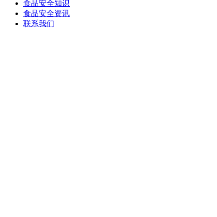
食品安全知识
食品安全资讯
联系我们