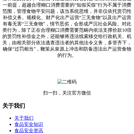
一前提，超越合理糊口消费需要的“知假买假”行为不属于消费
范围，管理食物平安问题，该当系统思维，并非仅依托赏罚性
补偿义务。规模化、财产化出产运营“三无食物”以及出产运营
有毒无害“三无食物”，情节恶劣，会形成严沉社会风险。对此
类行为，除了正在合理糊口消费需要范畴内依法支撑价款10倍
的赏罚性补偿金之外，还能够将违法线索移交给行政机关、机
关，由相关部分依法逃查违法者的其他法令义务，多管齐下，
确保“过罚相当”，鞭策从泉源上冲击和防备违法出产运营食物
的行为。
扫一扫，关注官方微信
关于我们
关于我们
食品安全知识
食品安全资讯