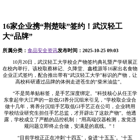
16家企业携“荆楚味”签约！武汉轻工
大“品牌”
所属分类：
食品安全资讯
发布时间：
2025-10-25 09:03
10月20日，武汉轻工大学校企产物签约典礼暨产学研展正
在校内举行。该校取蔡林记、久降堂、鑫榄源等16家出名食物
企业正式签约，配合推出带有“武汉轻工大学”标识的产物，让
高校科研通过品牌的体例走进苍生的“柴米油盐”。
“不是简单贴标签，是手艺深度绑定。”科技核心从任王学
东拿起华大江声的一款低GI养分沉组米引见，“学校取企业合
做十几年，将养分沉组手艺取低GI手艺正在公司，企业聘用
学校结业研究生担任手艺总监，才开辟出了这款产物”。他透
露，学校成立了严酷的品控机制：“用高端仪器检测，发觉违
规问题立即终止合做，安满是的底线。”！
“目前学校正正在冲刺‘十四五’，奋进‘十五五’。‘十五