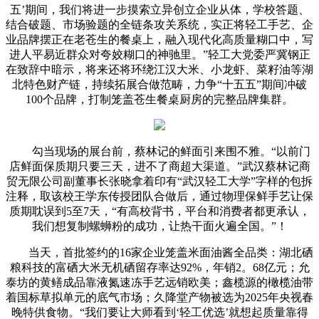
五’期间，我们将进一步摸索立异创立企业从体，学校答题、
结合破题、市场验题的全链条攻关系统，实正将轻工手艺、企
业品牌摆正在老苍生的餐桌上，融入现代化高质量糊口中，写
进人平易近群众对夸姣糊口的神驰里。”轻工大党委严冀钢正
在致辞中暗示，将来还将环绕江汉大米、小龙虾、菜籽油等湖
北特色财产链，持续拓展合做范畴，力争“十五五”期间冲破
100个品牌，打制笼盖苍生餐桌厨房的完整品牌集群。
勾当现场的展台前，蔡林记的鲜面引来围不雅。“以前门
店鲜面保质期只要三天，进不了商超大渠道。”武汉蔡林记商
贸无限公司副董事长张晓拿着印有“武汉轻工大学”字样的包拆
注释，取该校王学东传授团队合做后，通过物理保鲜手艺让保
质期耽误到5至7天，“有高校背书，平台和消费者都更承认，
我们想复制螺蛳粉的成功，让热干面火遍全国。”！
当天，首批签约的16家企业笼盖米面油酱全品类：湖北硒
粮科技的富硒大米无机硒留存率达92%，年销2。68亿元；允
泰坊的黄鳝成品靠液氮速冻手艺远销欧美；鑫榄源的橄榄油带
着国标草拟单元的底气市场；久降堂产物被选为2025年央视春
晚特供食物。“我们要让大师看到‘轻工优选’就想起质量靠得