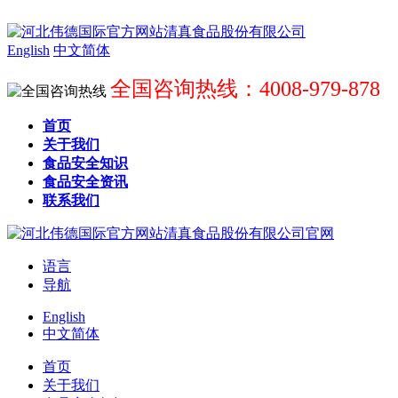
English
中文简体
全国咨询热线：4008-979-878
首页
关于我们
食品安全知识
食品安全资讯
联系我们
语言
导航
English
中文简体
首页
关于我们